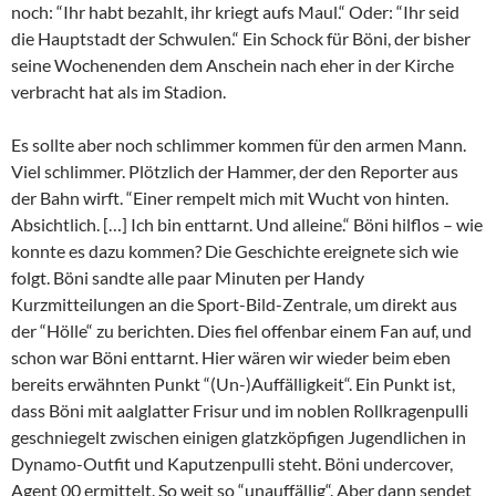
noch: “Ihr habt bezahlt, ihr kriegt aufs Maul.“ Oder: “Ihr seid
die Hauptstadt der Schwulen.“ Ein Schock für Böni, der bisher
seine Wochenenden dem Anschein nach eher in der Kirche
verbracht hat als im Stadion.
Es sollte aber noch schlimmer kommen für den armen Mann.
Viel schlimmer. Plötzlich der Hammer, der den Reporter aus
der Bahn wirft. “Einer rempelt mich mit Wucht von hinten.
Absichtlich. […] Ich bin enttarnt. Und alleine.“ Böni hilflos – wie
konnte es dazu kommen? Die Geschichte ereignete sich wie
folgt. Böni sandte alle paar Minuten per Handy
Kurzmitteilungen an die Sport-Bild-Zentrale, um direkt aus
der “Hölle“ zu berichten. Dies fiel offenbar einem Fan auf, und
schon war Böni enttarnt. Hier wären wir wieder beim eben
bereits erwähnten Punkt “(Un-)Auffälligkeit“. Ein Punkt ist,
dass Böni mit aalglatter Frisur und im noblen Rollkragenpulli
geschniegelt zwischen einigen glatzköpfigen Jugendlichen in
Dynamo-Outfit und Kaputzenpulli steht. Böni undercover,
Agent 00 ermittelt. So weit so “unauffällig“. Aber dann sendet