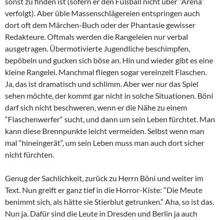
sonst zu finden ist (sofern er den Fußball nicht über “Arena“
verfolgt). Aber üble Massenschlägereien entspringen auch
dort oft dem Märchen-Buch oder der Phantasie gewisser
Redakteure. Oftmals werden die Rangeleien nur verbal
ausgetragen. Übermotivierte Jugendliche beschimpfen,
bepöbeln und gucken sich böse an. Hin und wieder gibt es eine
kleine Rangelei. Manchmal fliegen sogar vereinzelt Flaschen.
Ja, das ist dramatisch und schlimm. Aber wer nur das Spiel
sehen möchte, der kommt gar nicht in solche Situationen. Böni
darf sich nicht beschweren, wenn er die Nähe zu einem
“Flaschenwerfer“ sucht, und dann um sein Leben fürchtet. Man
kann diese Brennpunkte leicht vermeiden. Selbst wenn man
mal “hineingerät“, um sein Leben muss man auch dort sicher
nicht fürchten.
Genug der Sachlichkeit, zurück zu Herrn Böni und weiter im
Text. Nun greift er ganz tief in die Horror-Kiste: “Die Meute
benimmt sich, als hätte sie Stierblut getrunken.“ Aha, so ist das.
Nun ja. Dafür sind die Leute in Dresden und Berlin ja auch