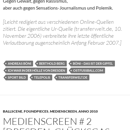
Gegen Gewalt, gegen Rassismus,
aber auch gegen Sensations-Journalismus und Polemik.
[Leicht redigiert aus verschiedenen Online-Quellen
zitiert. Die eigentliche Ur-Quelle (
transferwelt.de
, 10.
November 2006) verbreitete ihre letzte öffentliche
Verlautbarung augenscheinlich Anfang Februar 2007.]
ANDREAS BÖNI
BERTHOLD BERG
BÖNI – DAS IST DER GIPFEL
ICH WAR IN DER HÖLLE VON DRESDEN
OSTFUSSBALL.COM
SPORT BILD
TELEPOLIS
TRANSFERWELT.DE
BALLSCENE
,
FOUNDPIECES
,
MEDIENSCREEN
,
ANNO 2010
MEDIENSCREEN # 2