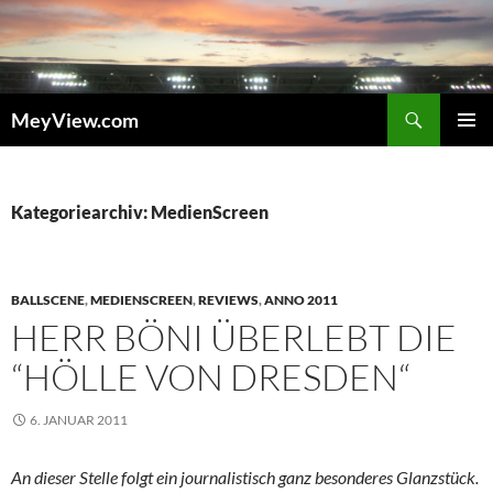
Zum
Inhalt
springen
Suchen
MeyView.com
PRIMÄR
MENÜ
Kategoriearchiv: MedienScreen
BALLSCENE
,
MEDIENSCREEN
,
REVIEWS
,
ANNO 2011
HERR BÖNI ÜBERLEBT DIE
“HÖLLE VON DRESDEN“
6. JANUAR 2011
An dieser Stelle folgt ein journalistisch ganz besonderes Glanzstück.