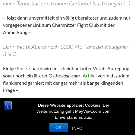
einen Tennisball durch einen Gartenschlauch saugen (…)
– folgt dann unvermittelt ein völlig überalteter und zudem nur
vorgegebener Link zum Chemnitzer Fight Club mit der
Anmerkung –
Dann heute Abend noch 1000 VfB-Fans der Kategorien
B & C
Einige Posts später wird in scheinbar lauter Vorab-Aufregung
sogar noch ein älterer O
stfussball.com
–
Artikel
verlinkt, zudem
flankierend garniert mit der gar mehr als bange klingenden
Frage –
(…) Amole schaue wie viele von denne 1000 VfB’ler
Diese Website appliziert Cookies. Bei
wieder hoimkommet heit Nacht.
Weiternutzung geht MeyView.com vom
Einverständnis aus.
Wobei da schon fast alles über den Osten als solchen weniger
OK
INFO
als mehr gesagt scheint –