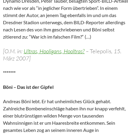
Dynamo Dresden, Peter Tauber, besagten Sport-BILD-Artikel
nach wie vor als “in jeglicher Form übertrieben“. In einem
stimmt der Autor, an jenem Tag ebenfalls im und um das
Dresdner Stadion unterwegs, dem BILD-Reporter allerdings
nach Lesen des von ihm geschriebenen und Böni selbst
zitierend zu: “War ich im falschen Film?“ (…)
[O.M. in:
Ultras, Hooligans, Hooltras?
–
Telepolis
, 15.
März 2007]
*******
Böni – Das ist der Gipfel
Andreas Böni lebt. Er hat unheimliches Glück gehabt.
Zahlreiche Bombeneinschläge haben ihn nur knapp verfehlt,
einer blutrünstigen wilden Menge von tausenden
Wahnsinnigen ist er um Haaresbreite entkommen. Sein
gesamtes Leben zog an seinem inneren Auge in