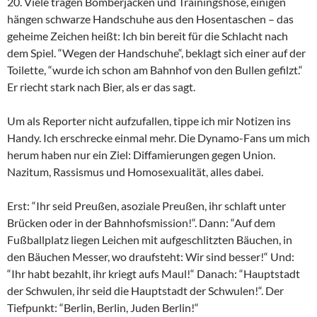
20. Viele tragen Bomberjacken und Trainingshose, einigen
hängen schwarze Handschuhe aus den Hosentaschen – das
geheime Zeichen heißt: Ich bin bereit für die Schlacht nach
dem Spiel. “Wegen der Handschuhe“, beklagt sich einer auf der
Toilette, “wurde ich schon am Bahnhof von den Bullen gefilzt.“
Er riecht stark nach Bier, als er das sagt.
Um als Reporter nicht aufzufallen, tippe ich mir Notizen ins
Handy. Ich erschrecke einmal mehr. Die Dynamo-Fans um mich
herum haben nur ein Ziel: Diffamierungen gegen Union.
Nazitum, Rassismus und Homosexualität, alles dabei.
Erst: “Ihr seid Preußen, asoziale Preußen, ihr schlaft unter
Brücken oder in der Bahnhofsmission!“. Dann: “Auf dem
Fußballplatz liegen Leichen mit aufgeschlitzten Bäuchen, in
den Bäuchen Messer, wo draufsteht: Wir sind besser!“ Und:
“Ihr habt bezahlt, ihr kriegt aufs Maul!“ Danach: “Hauptstadt
der Schwulen, ihr seid die Hauptstadt der Schwulen!“. Der
Tiefpunkt: “Berlin, Berlin, Juden Berlin!“