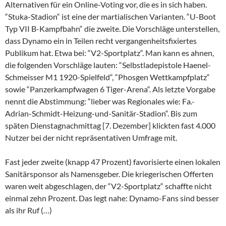
Alternativen für ein Online-Voting vor, die es in sich haben.
“Stuka-Stadion“ ist eine der martialischen Varianten. “U-Boot
Typ VII B-Kampfbahn“ die zweite. Die Vorschläge unterstellen,
dass Dynamo ein in Teilen recht vergangenheitsfixiertes
Publikum hat. Etwa bei: “V2-Sportplatz“. Man kann es ahnen,
die folgenden Vorschläge lauten: “Selbstladepistole Haenel-
Schmeisser M1 1920-Spielfeld“, “Phosgen Wettkampfplatz“
sowie “Panzerkampfwagen 6 Tiger-Arena“. Als letzte Vorgabe
nennt die Abstimmung: “lieber was Regionales wie: Fa.-
Adrian-Schmidt-Heizung-und-Sanitär-Stadion“. Bis zum
späten Dienstagnachmittag [7. Dezember] klickten fast 4.000
Nutzer bei der nicht repräsentativen Umfrage mit.
Fast jeder zweite (knapp 47 Prozent) favorisierte einen lokalen
Sanitärsponsor als Namensgeber. Die kriegerischen Offerten
waren weit abgeschlagen, der “V2-Sportplatz“ schaffte nicht
einmal zehn Prozent. Das legt nahe: Dynamo-Fans sind besser
als ihr Ruf (…)