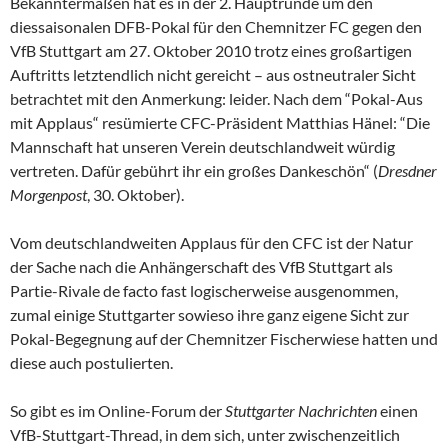
Bekanntermaßen hat es in der 2. Hauptrunde um den
diessaisonalen DFB-Pokal für den Chemnitzer FC gegen den
VfB Stuttgart am 27. Oktober 2010 trotz eines großartigen
Auftritts letztendlich nicht gereicht – aus ostneutraler Sicht
betrachtet mit den Anmerkung: leider. Nach dem “Pokal-Aus
mit Applaus“ resümierte CFC-Präsident Matthias Hänel: “Die
Mannschaft hat unseren Verein deutschlandweit würdig
vertreten. Dafür gebührt ihr ein großes Dankeschön“ (
Dresdner
Morgenpost
, 30. Oktober).
Vom deutschlandweiten Applaus für den CFC ist der Natur
der Sache nach die Anhängerschaft des VfB Stuttgart als
Partie-Rivale de facto fast logischerweise ausgenommen,
zumal einige Stuttgarter sowieso ihre ganz eigene Sicht zur
Pokal-Begegnung auf der Chemnitzer Fischerwiese hatten und
diese auch postulierten.
So gibt es im Online-Forum der
Stuttgarter Nachrichten
einen
VfB-Stuttgart-Thread, in dem sich, unter zwischenzeitlich