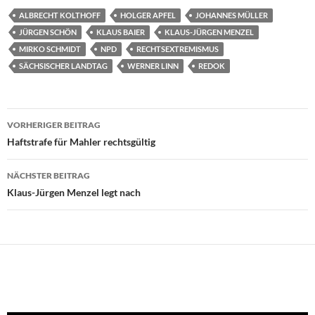
ALBRECHT KOLTHOFF
HOLGER APFEL
JOHANNES MÜLLER
JÜRGEN SCHÖN
KLAUS BAIER
KLAUS-JÜRGEN MENZEL
MIRKO SCHMIDT
NPD
RECHTSEXTREMISMUS
SÄCHSISCHER LANDTAG
WERNER LINN
REDOK
Beitragsnavigation
VORHERIGER BEITRAG
Haftstrafe für Mahler rechtsgültig
NÄCHSTER BEITRAG
Klaus-Jürgen Menzel legt nach