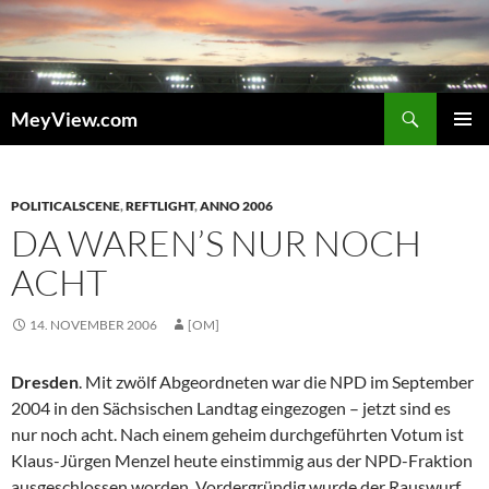
Zum
Inhalt
springen
Suchen
MeyView.com
PRIMÄR
MENÜ
POLITICALSCENE
,
REFTLIGHT
,
ANNO 2006
DA WAREN’S NUR NOCH
ACHT
14. NOVEMBER 2006
[OM]
Dresden
. Mit zwölf Abgeordneten war die NPD im September
2004 in den Sächsischen Landtag eingezogen – jetzt sind es
nur noch acht. Nach einem geheim durchgeführten Votum ist
Klaus-Jürgen Menzel heute einstimmig aus der NPD-Fraktion
ausgeschlossen worden. Vordergründig wurde der Rauswurf