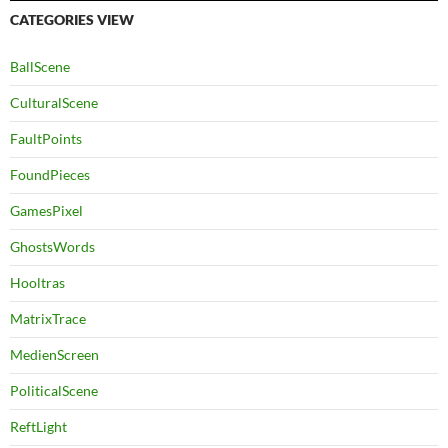
CATEGORIES VIEW
BallScene
CulturalScene
FaultPoints
FoundPieces
GamesPixel
GhostsWords
Hooltras
MatrixTrace
MedienScreen
PoliticalScene
ReftLight