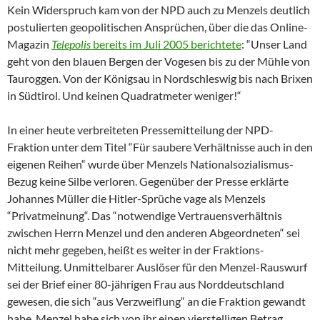
Kein Widerspruch kam von der NPD auch zu Menzels deutlich
postulierten geopolitischen Ansprüchen, über die das Online-
Magazin
Telepolis
bereits im Juli 2005 berichtete
: “Unser Land
geht von den blauen Bergen der Vogesen bis zu der Mühle von
Tauroggen. Von der Königsau in Nordschleswig bis nach Brixen
in Südtirol. Und keinen Quadratmeter weniger!“
In einer heute verbreiteten Pressemitteilung der NPD-
Fraktion unter dem Titel “Für saubere Verhältnisse auch in den
eigenen Reihen“ wurde über Menzels Nationalsozialismus-
Bezug keine Silbe verloren. Gegenüber der Presse erklärte
Johannes Müller die Hitler-Sprüche vage als Menzels
“Privatmeinung“. Das “notwendige Vertrauensverhältnis
zwischen Herrn Menzel und den anderen Abgeordneten“ sei
nicht mehr gegeben, heißt es weiter in der Fraktions-
Mitteilung. Unmittelbarer Auslöser für den Menzel-Rauswurf
sei der Brief einer 80-jährigen Frau aus Norddeutschland
gewesen, die sich “aus Verzweiflung“ an die Fraktion gewandt
habe. Menzel habe sich von ihr einen vierstelligen Betrag