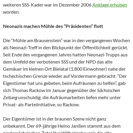
weiteren SSS-Kader war im Dezember 2006
Anklage erhoben
worden.
Neonazis machen Mühle des “Präsidenten“ flott
Die “Mühle am Brausenstein“ war in den vergangenen Wochen
als Neonazi-Treff in den Blickpunkt der Öffentlichkeit gerückt.
Seit Ende des vergangenen Jahres hatten Neonazi-Trupps aus
dem Umfeld der verbotenen SSS und der NPD das alte
Gemäuer im kleinen Ort Bielatal (1.800 Einwohner) nahe der
tschechischen Grenze wieder auf Vordermann gebracht. “Der
Eigentümer hat uns gebeten, beim Aufräumen zu helfen“, gab
sich Thomas Rackow im Januar gegenüber der
Sächsischen
Zeitung
unschuldig; die Aufräumarbeiten liefen mehr unter
Privat- als Parteiinitiative, so Rackow.
Der Eigentümer ist in der braunen Szene nicht ganz
unbekannt. Der 69-jährige Heino Janßen stammt aus dem
niedersächsischen Zetel (bei Wilhelmshaven); die alte