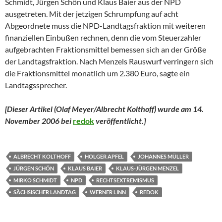
Schmidt, Jürgen Schön und Klaus Baier aus der NPD
ausgetreten. Mit der jetzigen Schrumpfung auf acht
Abgeordnete muss die NPD-Landtagsfraktion mit weiteren
finanziellen Einbußen rechnen, denn die vom Steuerzahler
aufgebrachten Fraktionsmittel bemessen sich an der Größe
der Landtagsfraktion. Nach Menzels Rauswurf verringern sich
die Fraktionsmittel monatlich um 2.380 Euro, sagte ein
Landtagssprecher.
[Dieser Artikel (Olaf Meyer/Albrecht Kolthoff) wurde am 14.
November 2006 bei
redok
veröffentlicht.
]
ALBRECHT KOLTHOFF
HOLGER APFEL
JOHANNES MÜLLER
JÜRGEN SCHÖN
KLAUS BAIER
KLAUS-JÜRGEN MENZEL
MIRKO SCHMIDT
NPD
RECHTSEXTREMISMUS
SÄCHSISCHER LANDTAG
WERNER LINN
REDOK