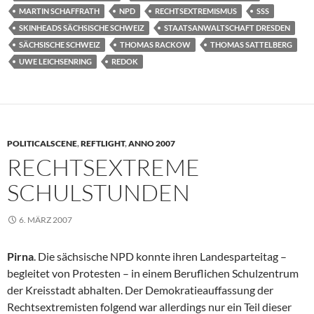
MARTIN SCHAFFRATH
NPD
RECHTSEXTREMISMUS
SSS
SKINHEADS SÄCHSISCHE SCHWEIZ
STAATSANWALTSCHAFT DRESDEN
SÄCHSISCHE SCHWEIZ
THOMAS RACKOW
THOMAS SATTELBERG
UWE LEICHSENRING
REDOK
POLITICALSCENE
,
REFTLIGHT
,
ANNO 2007
RECHTSEXTREME
SCHULSTUNDEN
6. MÄRZ 2007
Pirna
. Die sächsische NPD konnte ihren Landesparteitag –
begleitet von Protesten – in einem Beruflichen Schulzentrum
der Kreisstadt abhalten. Der Demokratieauffassung der
Rechtsextremisten folgend war allerdings nur ein Teil dieser