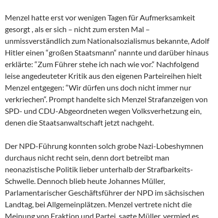
Menzel hatte erst vor wenigen Tagen für Aufmerksamkeit
gesorgt , als er sich – nicht zum ersten Mal –
unmissverständlich zum Nationalsozialismus bekannte, Adolf
Hitler einen “großen Staatsmann“ nannte und darüber hinaus
erklärte: “Zum Führer stehe ich nach wie vor.“ Nachfolgend
leise angedeuteter Kritik aus den eigenen Parteireihen hielt
Menzel entgegen: “Wir dürfen uns doch nicht immer nur
verkriechen“. Prompt handelte sich Menzel Strafanzeigen von
SPD- und CDU-Abgeordneten wegen Volksverhetzung ein,
denen die Staatsanwaltschaft jetzt nachgeht.
Der NPD-Führung konnten solch grobe Nazi-Lobeshymnen
durchaus nicht recht sein, denn dort betreibt man
neonazistische Politik lieber unterhalb der Strafbarkeits-
Schwelle. Dennoch blieb heute Johannes Müller,
Parlamentarischer Geschäftsführer der NPD im sächsischen
Landtag, bei Allgemeinplätzen. Menzel vertrete nicht die
Meinung von Fraktion und Partei, sagte Müller, vermied es