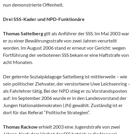
nun demonstrierte Offenheit.
Drei SSS-Kader und NPD-Funktionäre
Thomas Sattelberg
gilt als Anführer der SSS. Im Mai 2003 war
er zu einer Bewährungsstrafe von zwei Jahren verurteilt
worden. Im August 2006 stand er erneut vor Gericht: wegen
Fortführung der verbotenen SSS bekam er eine Haftstrafe von
acht Monaten.
Der gelernte Sozialpädagoge Sattelberg ist mittlerweile – wie
sein politischer Ziehvater, der verstorbene Uwe Leichsenring –
als Fahrlehrer tätig. Bei der NPD stieg er zu Vorstandsposten
auf: Im September 2006 wurde er in den Landesvorstand der
Jungen Nationaldemokraten (JN) gewählt. Zuständig ist er
dort für das Referat “Politische Strategien“.
Thomas Rackow
erhielt 2003 eine Jugendstrafe von zwei
Jahren. Nach dem Verbot der SSS betrieb er die Neonazi-