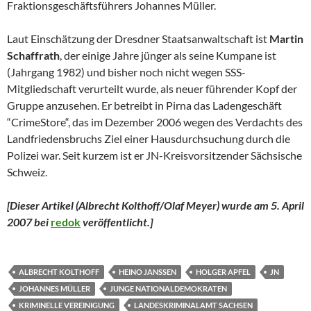
Fraktionsgeschäftsführers Johannes Müller.
Laut Einschätzung der Dresdner Staatsanwaltschaft ist
Martin
Schaffrath
, der einige Jahre jünger als seine Kumpane ist
(Jahrgang 1982) und bisher noch nicht wegen SSS-
Mitgliedschaft verurteilt wurde, als neuer führender Kopf der
Gruppe anzusehen. Er betreibt in Pirna das Ladengeschäft
“CrimeStore“, das im Dezember 2006 wegen des Verdachts des
Landfriedensbruchs Ziel einer Hausdurchsuchung durch die
Polizei war. Seit kurzem ist er JN-Kreisvorsitzender Sächsische
Schweiz.
[Dieser Artikel (Albrecht Kolthoff/Olaf Meyer) wurde am 5. April
2007 bei
redok
veröffentlicht.
]
ALBRECHT KOLTHOFF
HEINO JANSSEN
HOLGER APFEL
JN
JOHANNES MÜLLER
JUNGE NATIONALDEMOKRATEN
KRIMINELLE VEREINIGUNG
LANDESKRIMINALAMT SACHSEN