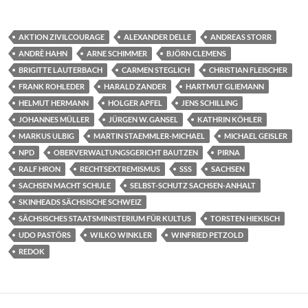
AKTION ZIVILCOURAGE
ALEXANDER DELLE
ANDREAS STORR
ANDRÈ HAHN
ARNE SCHIMMER
BJÖRN CLEMENS
BRIGITTE LAUTERBACH
CARMEN STEGLICH
CHRISTIAN FLEISCHER
FRANK ROHLEDER
HARALD ZANDER
HARTMUT GLIEMANN
HELMUT HERMANN
HOLGER APFEL
JENS SCHILLING
JOHANNES MÜLLER
JÜRGEN W. GANSEL
KATHRIN KÖHLER
MARKUS ULBIG
MARTIN STAEMMLER-MICHAEL
MICHAEL GEISLER
NPD
OBERVERWALTUNGSGERICHT BAUTZEN
PIRNA
RALF HRON
RECHTSEXTREMISMUS
SSS
SACHSEN
SACHSEN MACHT SCHULE
SELBST-SCHUTZ SACHSEN-ANHALT
SKINHEADS SÄCHSISCHE SCHWEIZ
SÄCHSISCHES STAATSMINISTERIUM FÜR KULTUS
TORSTEN HIEKISCH
UDO PASTÖRS
WILKO WINKLER
WINFRIED PETZOLD
REDOK