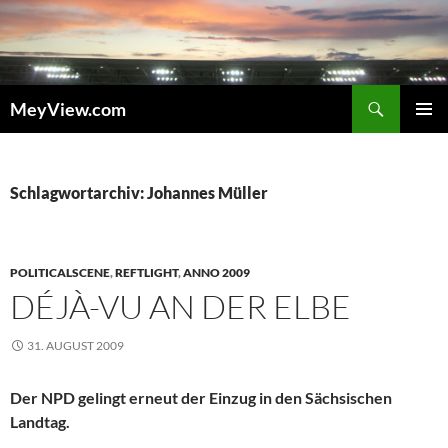
Zum
Inhalt
springen
Suchen
MeyView.com
PRIMÄR
MENÜ
Schlagwortarchiv: Johannes Müller
POLITICALSCENE
,
REFTLIGHT
,
ANNO 2009
DÉJÀ-VU AN DER ELBE
31. AUGUST 2009
Der NPD gelingt erneut der Einzug in den Sächsischen
Landtag.