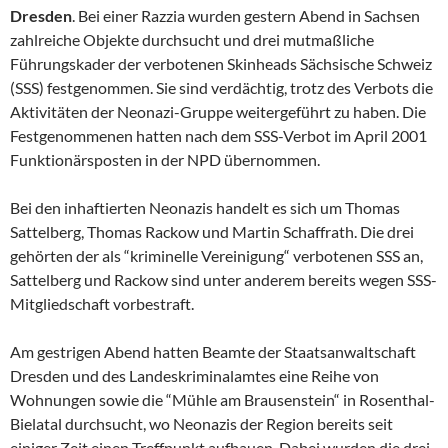
Dresden
. Bei einer Razzia wurden gestern Abend in Sachsen
zahlreiche Objekte durchsucht und drei mutmaßliche
Führungskader der verbotenen Skinheads Sächsische Schweiz
(SSS) festgenommen. Sie sind verdächtig, trotz des Verbots die
Aktivitäten der Neonazi-Gruppe weitergeführt zu haben. Die
Festgenommenen hatten nach dem SSS-Verbot im April 2001
Funktionärsposten in der NPD übernommen.
Bei den inhaftierten Neonazis handelt es sich um Thomas
Sattelberg, Thomas Rackow und Martin Schaffrath. Die drei
gehörten der als “kriminelle Vereinigung“ verbotenen SSS an,
Sattelberg und Rackow sind unter anderem bereits wegen SSS-
Mitgliedschaft vorbestraft.
Am gestrigen Abend hatten Beamte der Staatsanwaltschaft
Dresden und des Landeskriminalamtes eine Reihe von
Wohnungen sowie die “Mühle am Brausenstein“ in Rosenthal-
Bielatal durchsucht, wo Neonazis der Region bereits seit
einiger Zeit einen Treffpunkt aufbauen. Dabei wurden die drei