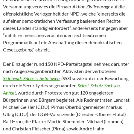
Versammlung verwies die Pirnaer
Aktion Zivilcourage
auf die
offensichtliche Verlogenheit der NPD, welche “einerseits die
auf einer demokratischen Verfassung basierenden Rechte
dieses Landes ständig einfordert“, andererseits hingegen aber
“mit ihrer menschenverachtenden rechtsextremen
Programmatik auf die Abschaffung dieser demokratischen
Gesetzgebung“ abzielt.
Der Einzug der rund 150 NPD-Parteitagsteilnehmer, darunter
nach Augenzeugenberichten Aktivisten der verbotenen
Skinheads Sächsische Schweiz
(SSS)
sowie unter der Bewachung
durch die Security des so genannten
Selbst-Schutz Sachsen-
Anhalt
, wurde durch Proteste von gut 120 engagierten
Bürgerinnen und Bürgern begleitet. Als Redner traten Landrat
Michael Geisler (CDU), Pirnas Oberbürgermeister Markus
Ulbig (CDU), der DGB-Vorsitzende (Dresden-Oberes Elbtal)
Ralf Hron, die Pfarrer Martin Staemmler-Michael (Lohmen)
und Christian Fleischer (Pirna) sowie Andrè Hahn