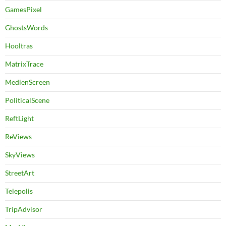
GamesPixel
GhostsWords
Hooltras
MatrixTrace
MedienScreen
PoliticalScene
ReftLight
ReViews
SkyViews
StreetArt
Telepolis
TripAdvisor