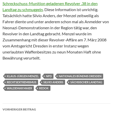
Schreckschuss-Munition geladenen Revolver .38 in den
Landtag zu schmuggeln
. Diese Information ist unrichtig.
Tatsächlich hatte Silvio Anders, der Menzel zeitweilig als
Fahrer diente und unter anderem schon mal als Anmelder von
Neonazi-Demonstrationen in der Region tätig war, den
Revolver in den Landtag gebracht. Menzel wurde im
Zusammenhang mit dieser Revolver-Affäre am 7. März 2008
vom Amtsgericht Dresden in erster Instanz wegen
unerlaubten Waffenbesitzes zu neun Monaten Haft ohne
Bewährung verurteilt.
KLAUS-JÜRGEN MENZEL
NPD
NATIONALES BÜNDNIS DRESDEN
RECHTSEXTREMISMUS
SILVIO ANDERS
SÄCHSISCHER LANDTAG
WALDEMAR MAIER
REDOK
Beitragsnavigation
VORHERIGER BEITRAG