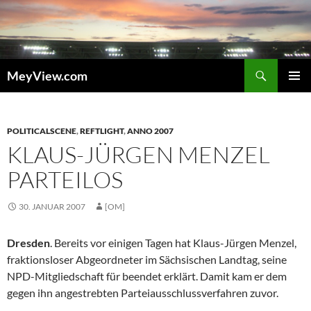
Zum
Inhalt
springen
Suchen
MeyView.com
PRIMÄR
MENÜ
POLITICALSCENE
,
REFTLIGHT
,
ANNO 2007
KLAUS-JÜRGEN MENZEL
PARTEILOS
30. JANUAR 2007
[OM]
Dresden
. Bereits vor einigen Tagen hat Klaus-Jürgen Menzel,
fraktionsloser Abgeordneter im Sächsischen Landtag, seine
NPD-Mitgliedschaft für beendet erklärt. Damit kam er dem
gegen ihn angestrebten Parteiausschlussverfahren zuvor.