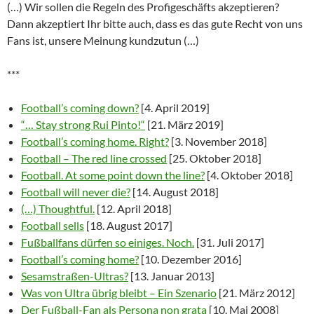
(…) Wir sollen die Regeln des Profigeschäfts akzeptieren?
Dann akzeptiert Ihr bitte auch, dass es das gute Recht von uns
Fans ist, unsere Meinung kundzutun (…)
***
Football’s coming down?
[4. April 2019]
“… Stay strong Rui Pinto!“
[21. März 2019]
Football’s coming home. Right?
[3. November 2018]
Football – The red line crossed
[25. Oktober 2018]
Football. At some point down the line?
[4. Oktober 2018]
Football will never die?
[14. August 2018]
(…) Thoughtful.
[12. April 2018]
Football sells
[18. August 2017]
Fußballfans dürfen so einiges. Noch.
[31. Juli 2017]
Football’s coming home?
[10. Dezember 2016]
Sesamstraßen-Ultras?
[13. Januar 2013]
Was von Ultra übrig bleibt – Ein Szenario
[21. März 2012]
Der Fußball-Fan als Persona non grata
[10. Mai 2008]