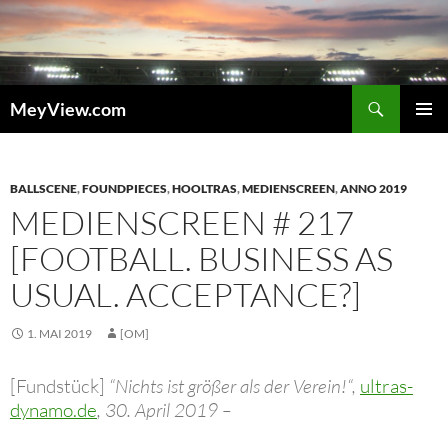
Zum
Inhalt
springen
Suchen
MeyView.com
PRIMÄR
MENÜ
BALLSCENE
,
FOUNDPIECES
,
HOOLTRAS
,
MEDIENSCREEN
,
ANNO 2019
MEDIENSCREEN # 217
[FOOTBALL. BUSINESS AS
USUAL. ACCEPTANCE?]
1. MAI 2019
[OM]
[Fundstück]
“Nichts ist größer als der Verein!“,
ultras-
dynamo.de
, 30. April 2019 –