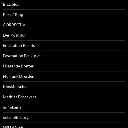
BILDblog
Burks’ Blog
CORRECTIV
Der Postillon
Endstation Rechts
Faszination Fankurve
Fliegende Bretter
Flurfunk Dresden
Kioskforscher
Mathias Broeckers
mimikama
netzpolitik.org
NSU Watch