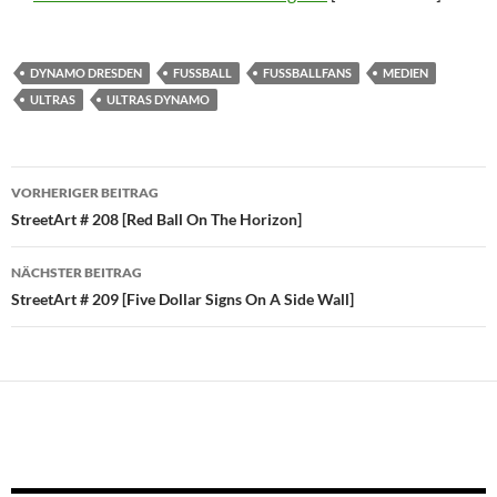
DYNAMO DRESDEN
FUSSBALL
FUSSBALLFANS
MEDIEN
ULTRAS
ULTRAS DYNAMO
Beitragsnavigation
VORHERIGER BEITRAG
StreetArt # 208 [Red Ball On The Horizon]
NÄCHSTER BEITRAG
StreetArt # 209 [Five Dollar Signs On A Side Wall]