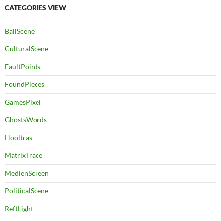
CATEGORIES VIEW
BallScene
CulturalScene
FaultPoints
FoundPieces
GamesPixel
GhostsWords
Hooltras
MatrixTrace
MedienScreen
PoliticalScene
ReftLight