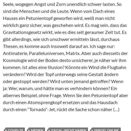
Seele, wogegen Angst und Zorn unendlich schwer lasten. So
sind die Menschen und die Leute. Wenn vom Dach eines
Hauses ein Petunientopf geworfen wird, weiß man nicht
wirklich ganz sicher, was geschehen wird. Es mag sein, dass das
Gravitationsgesetz wirkt, wie es dies seit geraumer Zeit tut. Es
gibt allerdings, wie sich unschwer ermitteln lässt, durchaus
Thesen, es komme auch insoweit darauf an. Ich sage nur:
Antimaterie, Paralleluniversen, Matrix. Aber auch diesseits der
Kosmologie wird der Boden desto unsicherer, je näher wir ihm
kommen. Ist alles eine Illusion? Könnte ein Wind die Flugbahn
verändern? Wird der Topf unterwegs seine Gestalt ändern
oder gestoppt werden? Wird unten jemand getroffen? Wenn
ja: Wer, warum, und hätte man es verhindern können? Ein
albernes Beispiel, ohne Frage. Wenn Sie den Petunientopf aber
durch einen Atomsprengkopf ersetzen und das Hausdach
durch einen “Tornado“-Jet, rückt die Sache schon näher (…)
COVID-19
MEDIEN
S.P.O.N. - RECHT HABEN
SPIEGEL ONLINE