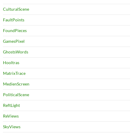
CulturalScene
FaultPoints
FoundPieces
GamesPixel
GhostsWords
Hooltras
MatrixTrace
MedienScreen
PoliticalScene
ReftLight
ReViews
SkyViews