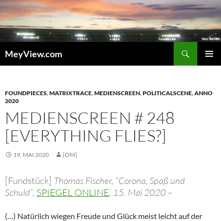
Zum
Inhalt
springen
Suchen
MeyView.com
PRIMÄR
MENÜ
FOUNDPIECES
,
MATRIXTRACE
,
MEDIENSCREEN
,
POLITICALSCENE
,
ANNO
2020
MEDIENSCREEN # 248
[EVERYTHING FLIES?]
19. MAI 2020
[OM]
[Fundstück]
Thomas Fischer, “Corona, Spaß und
Schuld“,
SPIEGEL ONLINE
, 15. Mai 2020 –
(…) Natürlich wiegen Freude und Glück meist leicht auf der