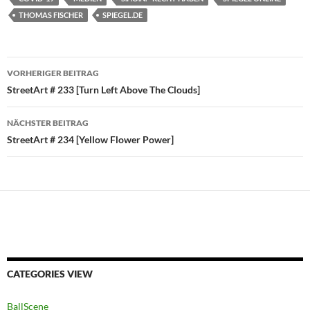
THOMAS FISCHER
SPIEGEL.DE
Beitragsnavigation
VORHERIGER BEITRAG
StreetArt # 233 [Turn Left Above The Clouds]
NÄCHSTER BEITRAG
StreetArt # 234 [Yellow Flower Power]
CATEGORIES VIEW
BallScene