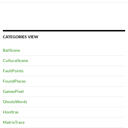
CATEGORIES VIEW
BallScene
CulturalScene
FaultPoints
FoundPieces
GamesPixel
GhostsWords
Hooltras
MatrixTrace