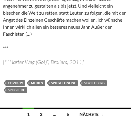
angenehmer zu gestalten als bis jetzt. Und vielleicht ein
bisschen die Welt zu retten, statt Leuten zu folgen, die mit der
Angst des Einzelnen Geschäfte machen wollen. Ich wünsche
Ihnen wirklich allen ein besseres neues Jahr. Außer den
Faschisten (…)
***
[* “Harter Weg (Go!)“, Broilers, 2011]
COVID-19
MEDIEN
SPIEGEL ONLINE
SIBYLLE BERG
SPIEGEL.DE
Beitragsnavigation
1
2
…
6
NÄCHSTE →