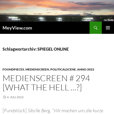
Zum
Inhalt
springen
Suchen
MeyView.com
PRIMÄR
MENÜ
Schlagwortarchiv: SPIEGEL ONLINE
FOUNDPIECES
,
MEDIENSCREEN
,
POLITICALSCENE
,
ANNO 2022
MEDIENSCREEN # 294
[WHAT THE HELL …?]
4. JULI 2022
[Fundstück]
Sibylle Berg, “Wir machen uns die kurze