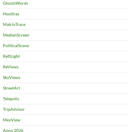
GhostsWords
Hooltras
MatrixTrace
MedienScreen
PoliticalScene
ReftLight
ReViews
SkyViews
StreetArt
Telepolis
TripAdvisor
MeyView
Anno 2026