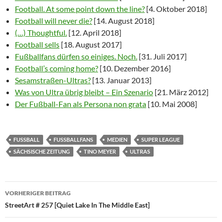
Football. At some point down the line?
[4. Oktober 2018]
Football will never die?
[14. August 2018]
(…) Thoughtful.
[12. April 2018]
Football sells
[18. August 2017]
Fußballfans dürfen so einiges. Noch.
[31. Juli 2017]
Football’s coming home?
[10. Dezember 2016]
Sesamstraßen-Ultras?
[13. Januar 2013]
Was von Ultra übrig bleibt – Ein Szenario
[21. März 2012]
Der Fußball-Fan als Persona non grata
[10. Mai 2008]
FUSSBALL
FUSSBALLFANS
MEDIEN
SUPER LEAGUE
SÄCHSISCHE ZEITUNG
TINO MEYER
ULTRAS
Beitragsnavigation
VORHERIGER BEITRAG
StreetArt # 257 [Quiet Lake In The Middle East]