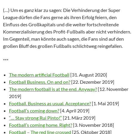
(…) Um es ganz klar zu sagen: Die Verhinderung der Super
League dürfen die Fans gerne als ihren Erfolg feiern, den
Einfluss des Großkapitals und die weiter fortschreitende
Kommerzialisierung des Profit-Fußballs aber nicht verhindern.
Im Gegenteil, man könnte auch sagen, die Fans sind auf den
großen Bluff des großen Fußballs schlichtweg reingefallen.
***
The modern artificial Football
[31. August 2020]
Football Business. On and on?
[22. Dezember 2019]
The modern football is at the end. Anyway?
[12. November
2019]
Football. Business as usual. Acceptance?
[1. Mai 2019]
Football’s coming down?
[4. April 2019]
“… Stay strong Rui Pinto!“
[21. März 2019]
Football’s coming home. Right?
[3. November 2018]
Football – The red line crossed
[25. Oktober 2018]