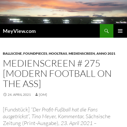
Zum
Inhalt
springen
Suchen
MeyView.com
PRIMÄR
MENÜ
BALLSCENE
,
FOUNDPIECES
,
HOOLTRAS
,
MEDIENSCREEN
,
ANNO 2021
MEDIENSCREEN # 275
[MODERN FOOTBALL ON
THE ASS]
24. APRIL 2021
[OM]
[Fundstück]
“Der Profit-Fußball hat die Fans
ausgetrickst“, Tino Meyer, Kommentar,
Sächsische
Zeitung (Print-Ausgabe)
, 23. April 2021 –