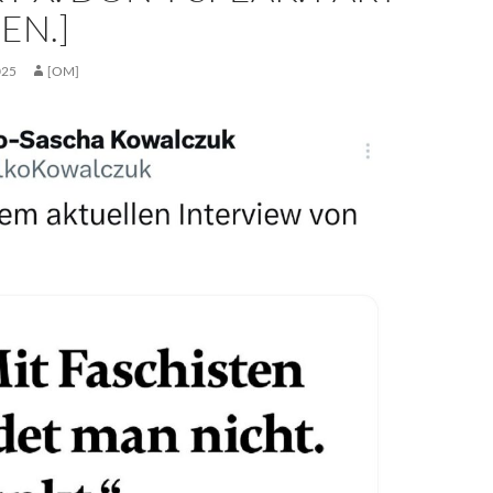
EN.]
025
[OM]