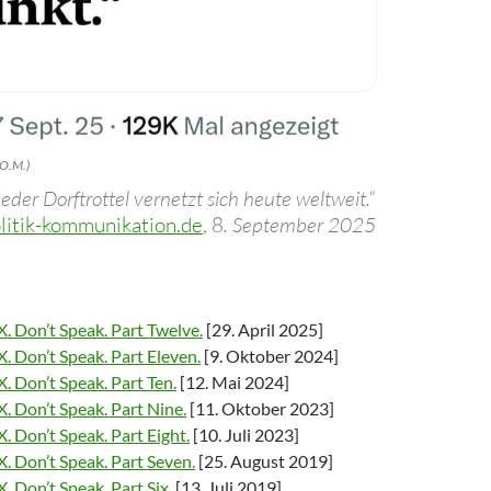
 O.M.)
eder Dorftrottel vernetzt sich heute weltweit.“
litik-kommunikation.de
, 8
. September 2025
X. Don’t Speak. Part Twelve.
[29. April 2025]
X. Don’t Speak. Part Eleven.
[9. Oktober 2024]
X. Don’t Speak. Part Ten.
[12. Mai 2024]
X. Don’t Speak. Part Nine.
[11. Oktober 2023]
X. Don’t Speak. Part Eight.
[10. Juli 2023]
X. Don’t Speak. Part Seven.
[25. August 2019]
. Don’t Speak. Part Six.
[13. Juli 2019]