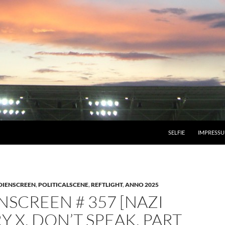
SELFIE
IMPRESS
DIENSCREEN
,
POLITICALSCENE
,
REFTLIGHT
,
ANNO 2025
SCREEN # 357 [NAZI
Y X. DON’T SPEAK. PART