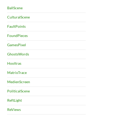
BallScene
CulturalScene
FaultPoints
FoundPieces
GamesPixel
GhostsWords
Hooltras
MatrixTrace
MedienScreen
PoliticalScene
ReftLight
ReViews