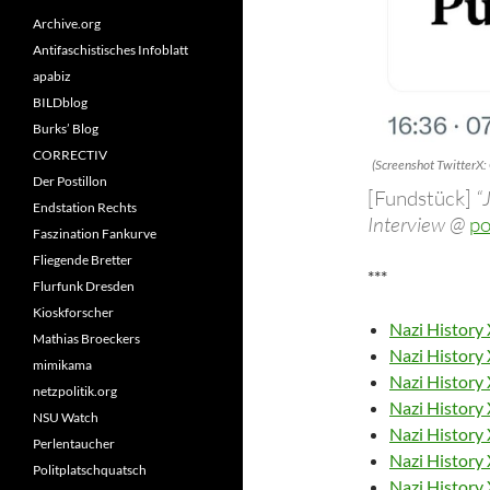
Archive.org
Antifaschistisches Infoblatt
apabiz
BILDblog
Burks’ Blog
CORRECTIV
(Screenshot TwitterX:
Der Postillon
[Fundstück]
“J
Endstation Rechts
Interview @
po
Faszination Fankurve
Fliegende Bretter
***
Flurfunk Dresden
Kioskforscher
Nazi History 
Mathias Broeckers
Nazi History 
mimikama
Nazi History 
netzpolitik.org
Nazi History 
NSU Watch
Nazi History 
Perlentaucher
Nazi History 
Politplatschquatsch
Nazi History X