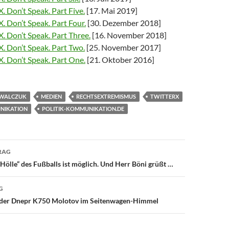
X. Don’t Speak. Part Five.
[17. Mai 2019]
X. Don’t Speak. Part Four.
[30. Dezember 2018]
X. Don’t Speak. Part Three.
[16. November 2018]
X. Don’t Speak. Part Two.
[25. November 2017]
X. Don’t Speak. Part One.
[21. Oktober 2016]
OWALCZUK
MEDIEN
RECHTSEXTREMISMUS
TWITTERX
NIKATION
POLITIK-KOMMUNIKATION.DE
avigation
RAG
“Hölle“ des Fußballs ist möglich. Und Herr Böni grüßt …
G
 der Dnepr K750 Molotov im Seitenwagen-Himmel