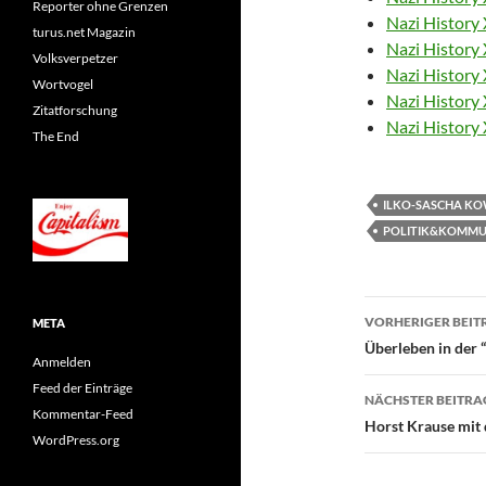
Reporter ohne Grenzen
Nazi History 
turus.net Magazin
Nazi History 
Volksverpetzer
Nazi History 
Wortvogel
Nazi History 
Zitatforschung
Nazi History 
The End
ILKO-SASCHA K
POLITIK&KOMMU
Beitragsn
VORHERIGER BEIT
META
Überleben in der 
Anmelden
Feed der Einträge
NÄCHSTER BEITRA
Kommentar-Feed
Horst Krause mit
WordPress.org