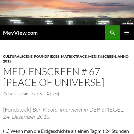
Zum
Inhalt
springen
Suchen
MeyView.com
PRIMÄR
MENÜ
CULTURALSCENE
,
FOUNDPIECES
,
MATRIXTRACE
,
MEDIENSCREEN
,
ANNO
2015
MEDIENSCREEN # 67
[PEACE OF UNIVERSE]
24. DEZEMBER 2015
[OM]
[Fundstück]
Ben Moore, interviewt in
DER SPIEGEL
,
24. Dezember 2015 –
(…) Wenn man die Erdgeschichte als einen Tag mit 24 Stunden