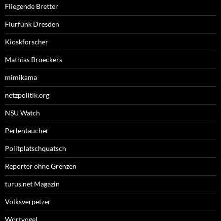
Fliegende Bretter
Flurfunk Dresden
Kioskforscher
Mathias Broeckers
mimikama
netzpolitik.org
NSU Watch
Perlentaucher
Politplatschquatsch
Reporter ohne Grenzen
turus.net Magazin
Volksverpetzer
Wortvogel