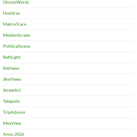
GhostsWords
Hooltras
MatrixTrace
MedienScreen
PoliticalScene
ReftLight
ReViews
SkyViews
StreetArt
Telepolis
TripAdvisor
MeyView
Anno 2026