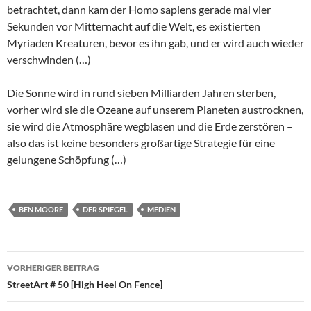
betrachtet, dann kam der Homo sapiens gerade mal vier
Sekunden vor Mitternacht auf die Welt, es existierten
Myriaden Kreaturen, bevor es ihn gab, und er wird auch wieder
verschwinden (…)
Die Sonne wird in rund sieben Milliarden Jahren sterben,
vorher wird sie die Ozeane auf unserem Planeten austrocknen,
sie wird die Atmosphäre wegblasen und die Erde zerstören –
also das ist keine besonders großartige Strategie für eine
gelungene Schöpfung (…)
BEN MOORE
DER SPIEGEL
MEDIEN
Beitragsnavigation
VORHERIGER BEITRAG
StreetArt # 50 [High Heel On Fence]