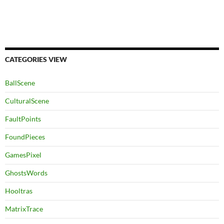
CATEGORIES VIEW
BallScene
CulturalScene
FaultPoints
FoundPieces
GamesPixel
GhostsWords
Hooltras
MatrixTrace