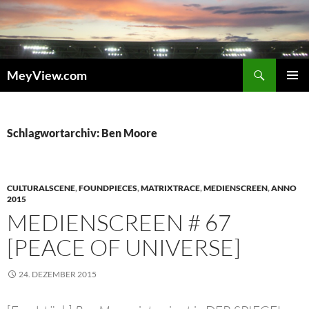
Zum
Inhalt
springen
Suchen
MeyView.com
PRIMÄR
MENÜ
Schlagwortarchiv: Ben Moore
CULTURALSCENE
,
FOUNDPIECES
,
MATRIXTRACE
,
MEDIENSCREEN
,
ANNO
2015
MEDIENSCREEN # 67
[PEACE OF UNIVERSE]
24. DEZEMBER 2015