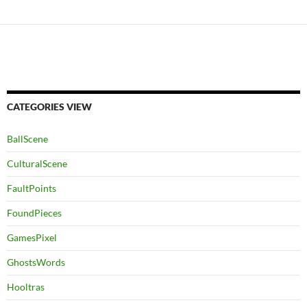
CATEGORIES VIEW
BallScene
CulturalScene
FaultPoints
FoundPieces
GamesPixel
GhostsWords
Hooltras