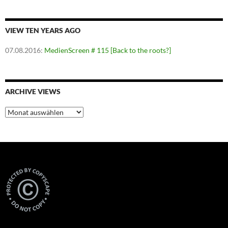
VIEW TEN YEARS AGO
07.08.2016
:
MedienScreen # 115 [Back to the roots?]
ARCHIVE VIEWS
Archive
Views