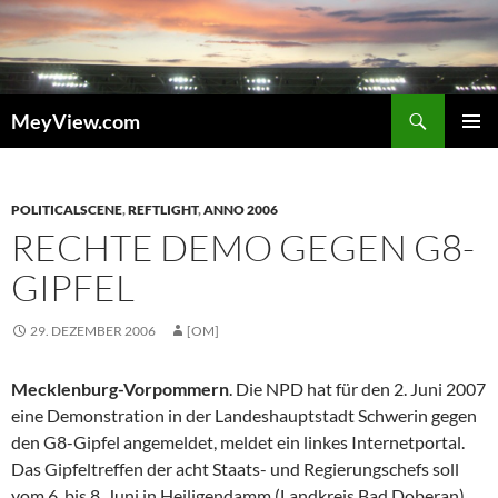
Zum
Inhalt
springen
Suchen
MeyView.com
PRIMÄR
MENÜ
POLITICALSCENE
,
REFTLIGHT
,
ANNO 2006
RECHTE DEMO GEGEN G8-
GIPFEL
29. DEZEMBER 2006
[OM]
Mecklenburg-Vorpommern
. Die NPD hat für den 2. Juni 2007
eine Demonstration in der Landeshauptstadt Schwerin gegen
den G8-Gipfel angemeldet, meldet ein linkes Internetportal.
Das Gipfeltreffen der acht Staats- und Regierungschefs soll
vom 6. bis 8. Juni in Heiligendamm (Landkreis Bad Doberan)