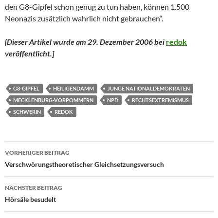
den G8-Gipfel schon genug zu tun haben, können 1.500
Neonazis zusätzlich wahrlich nicht gebrauchen“.
[Dieser Artikel wurde am 29. Dezember 2006 bei
redok
veröffentlicht.
]
G8-GIPFEL
HEILIGENDAMM
JUNGE NATIONALDEMOKRATEN
MECKLENBURG-VORPOMMERN
NPD
RECHTSEXTREMISMUS
SCHWERIN
REDOK
Beitragsnavigation
VORHERIGER BEITRAG
Verschwörungstheoretischer Gleichsetzungsversuch
NÄCHSTER BEITRAG
Hörsäle besudelt