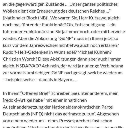
an die gegenwärtigen Zustände … Unser ganzes politisches
Wollen dient der Erneuerung des deutschen Reiches …“
[Nationaler Block (NB)]. Wo waren Sie, Herr Kursawe, gleich
noch mal führender Funktionär? Oh, Entschuldigung – ein
führender Funktionär sind Sie ja immer noch, oder mittlerweile
wieder. Aber die Abkürzung “GdNF“ muss ich Ihnen jetzt so
kurz vor dem Jahreswechsel nicht etwa auch noch erklären?
Rudolf-Heß-Gedenken in Wunsiedel? Michael Kühnen?
Christian Worch? Diese Abkürzungen dann aber auch immer
gleich. NSDAP/AO? Ach nein, der wird ja nur enge Verbindung
zur vormals umtriebigen GdNF nachgesagt, welche wiederum
– beispielsweise – damals in Bayern …
In Ihrem “Offenen Brief“ schreiben Sie unter anderem, mein
[redok]-Artikel habe “mit einer inhaltlichen
Auseinandersetzung der Nationaldemokratischen Partei
Deutschlands (NPD) nicht das geringste zu tun“. Abgesehen
von einem wiederum – eines Pressesprechers fast schon
unwürdigen Missbrauches der deutschen Sprache – haben Sie