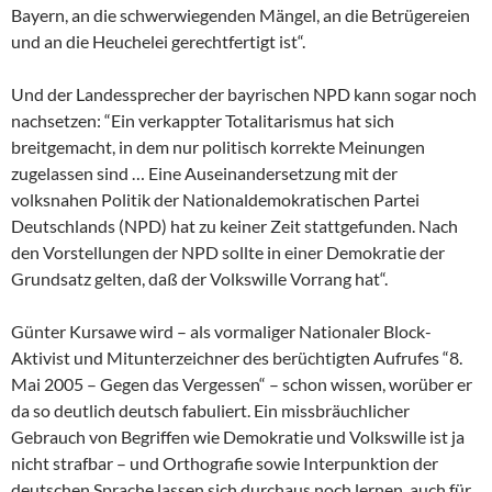
Bayern, an die schwerwiegenden Mängel, an die Betrügereien
und an die Heuchelei gerechtfertigt ist“.
Und der Landessprecher der bayrischen NPD kann sogar noch
nachsetzen: “Ein verkappter Totalitarismus hat sich
breitgemacht, in dem nur politisch korrekte Meinungen
zugelassen sind … Eine Auseinandersetzung mit der
volksnahen Politik der Nationaldemokratischen Partei
Deutschlands (NPD) hat zu keiner Zeit stattgefunden. Nach
den Vorstellungen der NPD sollte in einer Demokratie der
Grundsatz gelten, daß der Volkswille Vorrang hat“.
Günter Kursawe wird – als vormaliger Nationaler Block-
Aktivist und Mitunterzeichner des berüchtigten Aufrufes “8.
Mai 2005 – Gegen das Vergessen“ – schon wissen, worüber er
da so deutlich deutsch fabuliert. Ein missbräuchlicher
Gebrauch von Begriffen wie Demokratie und Volkswille ist ja
nicht strafbar – und Orthografie sowie Interpunktion der
deutschen Sprache lassen sich durchaus noch lernen, auch für