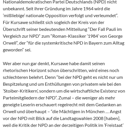
Nationaldemokratischen Partei Deutschlands (NPD) nicht
unbekannt. Seit ihrer Gründung im Jahre 1964 wird die
’mißliebige’ nationale Opposition verfolgt und verleumdet“.
Für Kursawe schließt sich sogleich der Kreis von der
Überschrift seiner bedeutenden Mitteilung “Der Fall Pauli im
Vergleich zur NPD“ zum “Roman-Klassiker ’1984’ von George
Orwell“, der “für die systemkritische NPD in Bayern zum Alltag
geworden“ sei.
Wer aber nun gar denkt, Kursawe habe damit seinen
rhetorischen Horizont schon überschritten, wird eines noch
schlechteren belehrt. Denn “bei der NPD geht es nicht nur um
Bespitzelung und um Enthüllungen von privatem wie bei den
’Stoiber-Kritikern’, sondern um die wirtschaftliche Existenz von
Parteimitgliedern der NPD“. Zumal – die weniger als mehr
geneigte Leserin erschauert regelrecht mit dem Gedanken an
Orwell und überhaupt – “die Mächtigen in München … Angst
vor der NPD mit Blick auf die Landtagswahlen 2008 [haben],
weil die Kritik der NPD an der derzeitigen Politik im ’Freistaat’