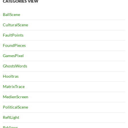
CATEGORIES VIEW
BallScene
CulturalScene
FaultPoints
FoundPieces
GamesPixel
GhostsWords
Hooltras
MatrixTrace
MedienScreen
PoliticalScene
ReftLight
ReViews