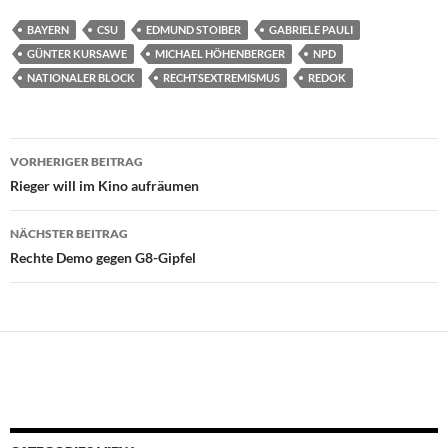
BAYERN
CSU
EDMUND STOIBER
GABRIELE PAULI
GÜNTER KURSAWE
MICHAEL HÖHENBERGER
NPD
NATIONALER BLOCK
RECHTSEXTREMISMUS
REDOK
Beitragsnavigation
VORHERIGER BEITRAG
Rieger will im Kino aufräumen
NÄCHSTER BEITRAG
Rechte Demo gegen G8-Gipfel