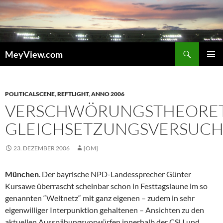
Zum
Inhalt
springen
Suchen
MeyView.com
PRIMÄR
MENÜ
POLITICALSCENE
,
REFTLIGHT
,
ANNO 2006
VERSCHWÖRUNGSTHEORET
GLEICHSETZUNGSVERSUC
23. DEZEMBER 2006
[OM]
München
. Der bayrische NPD-Landessprecher Günter
Kursawe überrascht scheinbar schon in Festtagslaune im so
genannten “Weltnetz“ mit ganz eigenen – zudem in sehr
eigenwilliger Interpunktion gehaltenen – Ansichten zu den
aktuellen Ausspähungsvorwürfen innerhalb der CSU und