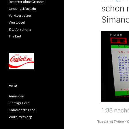
Reporter ohne Grenzen
turus.net Magazin
Volksverpetzer
Wortvogel
Zitatforschung
The End
META
Anmelden
Eintrags-Feed
Kommentar-Feed
WordPress.org
(Screenshot Twitter – 