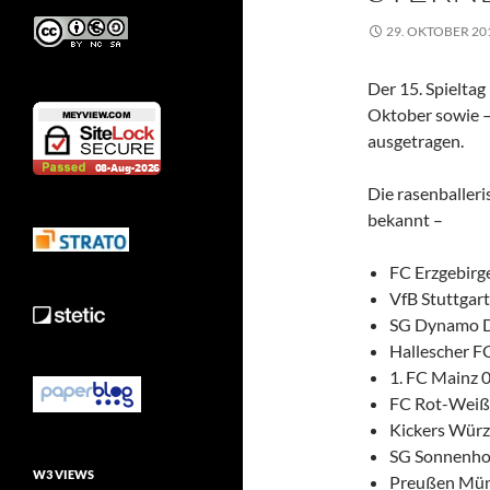
29. OKTOBER 20
Der 15. Spieltag
Oktober sowie –
ausgetragen.
Die rasenballeris
bekannt –
FC Erzgebirg
VfB Stuttgart
SG Dynamo D
Hallescher FC
1. FC Mainz 0
FC Rot-Weiß E
Kickers Würz
SG Sonnenhof
W3 VIEWS
Preußen Müns