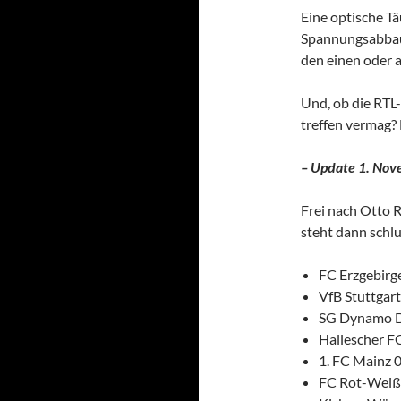
Eine optische T
Spannungsabbau 
den einen oder 
Und, ob die RTL
treffen vermag?
– Update 1. Nov
Frei nach Otto R
steht dann schlu
FC Erzgebirg
VfB Stuttgart
SG Dynamo Dr
Hallescher FC
1. FC Mainz 0
FC Rot-Weiß E