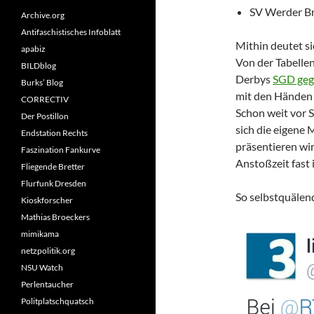
SV Werder Br
Archive.org
Antifaschistisches Infoblatt
Mithin deutet si
apabiz
Von der Tabellen
BILDblog
Derbys
SGD ge
Burks’ Blog
mit den Händen g
CORRECTIV
Schon weit vor S
Der Postillon
sich die eigene
Endstation Rechts
präsentieren wi
Faszination Fankurve
Anstoßzeit fast 
Fliegende Bretter
Flurfunk Dresden
So selbstquälen
Kioskforscher
Mathias Broeckers
mimikama
netzpolitik.org
NSU Watch
Perlentaucher
Politplatschquatsch