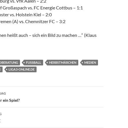
urg vs. VfR Aalen – 2:2
 Großaspach vs. FC Energie Cottbus – 1:1
er vs. Holstein Kiel – 2:0
emen (A) vs. Chemnitzer FC – 3:2
hen heißt auch – sich ein Bild zu machen …“ (Klaus
OBERATUNG
FUSSBALL
HERBSTMÄRCHEN
MEDIEN
R
LIGA3-ONLINE.DE
avigation
RAG
 ein Spiel?
G
X