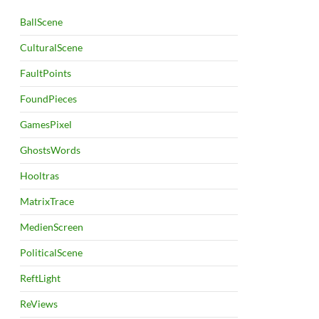
BallScene
CulturalScene
FaultPoints
FoundPieces
GamesPixel
GhostsWords
Hooltras
MatrixTrace
MedienScreen
PoliticalScene
ReftLight
ReViews