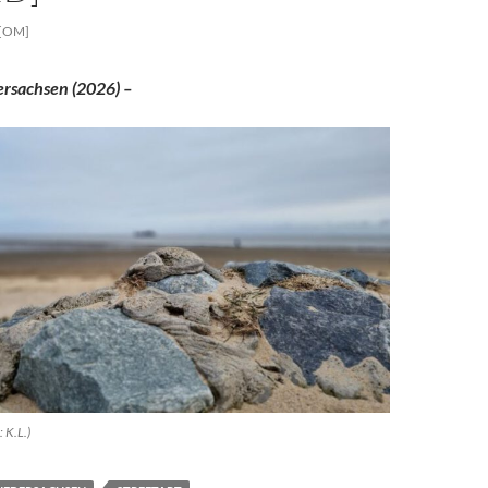
[OM]
rsachsen (2026) –
 K.L.)