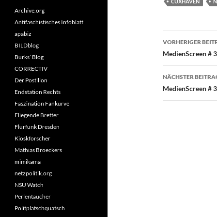
CUXHAVEN
N
Archive.org
Antifaschistisches Infoblatt
apabiz
Beitragsn
VORHERIGER BEIT
BILDblog
MedienScreen # 36
Burks’ Blog
CORRECTIV
NÄCHSTER BEITRA
Der Postillon
MedienScreen # 37
Endstation Rechts
Faszination Fankurve
Fliegende Bretter
Flurfunk Dresden
Kioskforscher
Mathias Broeckers
mimikama
netzpolitik.org
NSU Watch
Perlentaucher
Politplatschquatsch