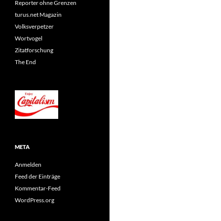
Reporter ohne Grenzen
turus.net Magazin
Volksverpetzer
Wortvogel
Zitatforschung
The End
META
Anmelden
Feed der Einträge
Kommentar-Feed
WordPress.org