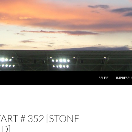
SELFIE
IMPRESS
ART # 352 [STONE
D]