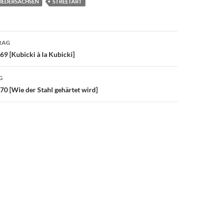
IEDERSACHSEN
STREETART
avigation
RAG
9 [Kubicki à la Kubicki]
G
0 [Wie der Stahl gehärtet wird]