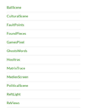
BallScene
CulturalScene
FaultPoints
FoundPieces
GamesPixel
GhostsWords
Hooltras
MatrixTrace
MedienScreen
PoliticalScene
ReftLight
ReViews