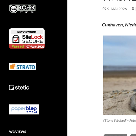
9. MAI 2026
Cuxhaven, Niede
(’Stone Washed’ – Foto:
W3 VIEWS