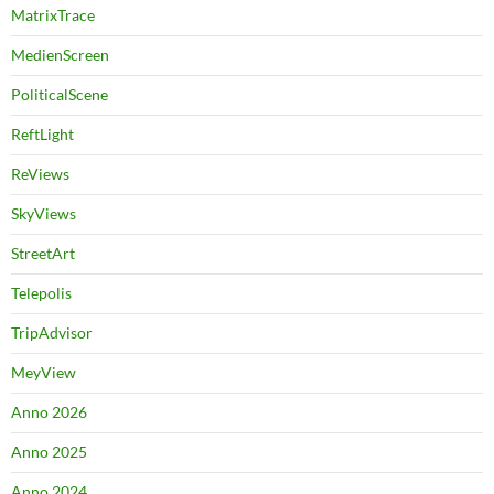
MatrixTrace
MedienScreen
PoliticalScene
ReftLight
ReViews
SkyViews
StreetArt
Telepolis
TripAdvisor
MeyView
Anno 2026
Anno 2025
Anno 2024