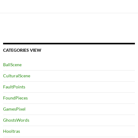
CATEGORIES VIEW
BallScene
CulturalScene
FaultPoints
FoundPieces
GamesPixel
GhostsWords
Hooltras