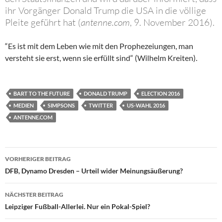
ihr Vorgänger Donald Trump die USA in die völlige
Pleite geführt hat (
antenne.com
, 9. November 2016).
“Es ist mit dem Leben wie mit den Prophezeiungen, man
versteht sie erst, wenn sie erfüllt sind“ (Wilhelm Kreiten).
BART TO THE FUTURE
DONALD TRUMP
ELECTION 2016
MEDIEN
SIMPSONS
TWITTER
US-WAHL 2016
ANTENNE.COM
Beitragsnavigation
VORHERIGER BEITRAG
DFB, Dynamo Dresden – Urteil wider Meinungsäußerung?
NÄCHSTER BEITRAG
Leipziger Fußball-Allerlei. Nur ein Pokal-Spiel?