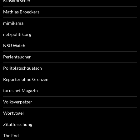
Kioskforscher
Mathias Broeckers
mimikama
netzpolitik.org
NSU Watch
Perlentaucher
Politplatschquatsch
Reporter ohne Grenzen
turus.net Magazin
Volksverpetzer
Wortvogel
Zitatforschung
The End