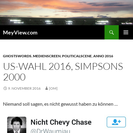
Zum
Inhalt
springen
Suchen
MeyView.com
PRIMÄR
MENÜ
GHOSTSWORDS
,
MEDIENSCREEN
,
POLITICALSCENE
,
ANNO 2016
US-WAHL 2016, SIMPSONS
2000
9. NOVEMBER 2016
[OM]
Niemand soll sagen, es nicht gewusst haben zu können …