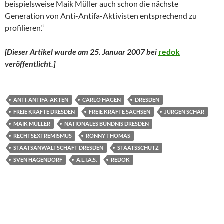
beispielsweise Maik Müller auch schon die nächste
Generation von Anti-Antifa-Aktivisten entsprechend zu
profilieren.“
[Dieser Artikel wurde am 25. Januar 2007 bei
redok
veröffentlicht.
]
ANTI-ANTIFA-AKTEN
CARLO HAGEN
DRESDEN
FREIE KRÄFTE DRESDEN
FREIE KRÄFTE SACHSEN
JÜRGEN SCHÄR
MAIK MÜLLER
NATIONALES BÜNDNIS DRESDEN
RECHTSEXTREMISMUS
RONNY THOMAS
STAATSANWALTSCHAFT DRESDEN
STAATSSCHUTZ
SVEN HAGENDORF
A.L.I.A.S.
REDOK