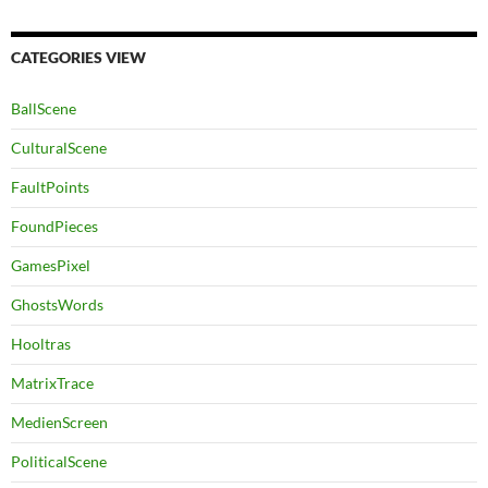
CATEGORIES VIEW
BallScene
CulturalScene
FaultPoints
FoundPieces
GamesPixel
GhostsWords
Hooltras
MatrixTrace
MedienScreen
PoliticalScene