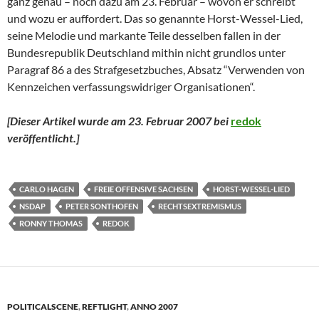
ganz genau – noch dazu am 23. Februar – wovon er schreibt
und wozu er auffordert. Das so genannte Horst-Wessel-Lied,
seine Melodie und markante Teile desselben fallen in der
Bundesrepublik Deutschland mithin nicht grundlos unter
Paragraf 86 a des Strafgesetzbuches, Absatz “Verwenden von
Kennzeichen verfassungswidriger Organisationen“.
[Dieser Artikel wurde am 23. Februar 2007 bei
redok
veröffentlicht.
]
CARLO HAGEN
FREIE OFFENSIVE SACHSEN
HORST-WESSEL-LIED
NSDAP
PETER SONTHOFEN
RECHTSEXTREMISMUS
RONNY THOMAS
REDOK
POLITICALSCENE
,
REFTLIGHT
,
ANNO 2007