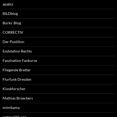
apabiz
BILDblog
Burks’ Blog
CORRECTIV
Der Postillon
Endstation Rechts
Faszination Fankurve
Fliegende Bretter
Flurfunk Dresden
Kioskforscher
Mathias Broeckers
mimikama
netzpolitik.org