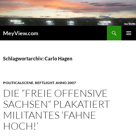
Zum
Inhalt
springen
Suchen
MeyView.com
PRIMÄR
MENÜ
Schlagwortarchiv: Carlo Hagen
POLITICALSCENE
,
REFTLIGHT
,
ANNO 2007
DIE “FREIE OFFENSIVE
SACHSEN“ PLAKATIERT
MILITANTES ’FAHNE
HOCH!’