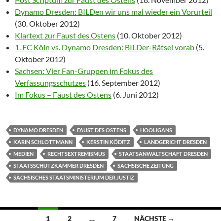
Dynamo Dresden: BILDen wir uns mal wieder ein Vorurteil
(30. Oktober 2012)
Klartext zur Faust des Ostens
(10. Oktober 2012)
1. FC Köln vs. Dynamo Dresden: BILDer-Rätsel vorab
(5.
Oktober 2012)
Sachsen: Vier Fan-Gruppen im Fokus des
Verfassungsschutzes
(16. September 2012)
Im Fokus – Faust des Ostens
(6. Juni 2012)
DYNAMO DRESDEN
FAUST DES OSTENS
HOOLIGANS
KARIN SCHLOTTMANN
KERSTIN KÖDITZ
LANDGERICHT DRESDEN
MEDIEN
RECHTSEXTREMISMUS
STAATSANWALTSCHAFT DRESDEN
STAATSSCHUTZKAMMER DRESDEN
SÄCHSISCHE ZEITUNG
SÄCHSISCHES STAATSMINISTERIUM DER JUSTIZ
Beitragsnavigation
1
2
…
7
NÄCHSTE →