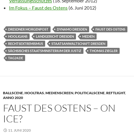
Verfassungsschutzes
(16. September 2012)
Im Fokus – Faust des Ostens
(6. Juni 2012)
DRESDNER MORGENPOST
DYNAMO DRESDEN
FAUST DES OSTENS
HOOLIGANS
LANDGERICHT DRESDEN
MEDIEN
RECHTSEXTREMISMUS
STAATSANWALTSCHAFT DRESDEN
SÄCHSISCHES STAATSMINISTERIUM DER JUSTIZ
THOMAS ZIEGLER
TAG24.DE
BALLSCENE
,
HOOLTRAS
,
MEDIENSCREEN
,
POLITICALSCENE
,
REFTLIGHT
,
ANNO 2020
FAUST DES OSTENS – ON
ICE?
11. JUNI 2020