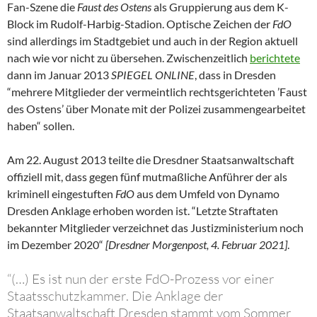
Fan-Szene die
Faust des Ostens
als Gruppierung aus dem K-
Block im Rudolf-Harbig-Stadion. Optische Zeichen der
FdO
sind allerdings im Stadtgebiet und auch in der Region aktuell
nach wie vor nicht zu übersehen. Zwischenzeitlich
berichtete
dann im Januar 2013
SPIEGEL ONLINE
, dass in Dresden
“mehrere Mitglieder der vermeintlich rechtsgerichteten ’Faust
des Ostens’ über Monate mit der Polizei zusammengearbeitet
haben“ sollen.
Am 22. August 2013 teilte die Dresdner Staatsanwaltschaft
offiziell mit, dass gegen fünf mutmaßliche Anführer der als
kriminell eingestuften
FdO
aus dem Umfeld von Dynamo
Dresden Anklage erhoben worden ist. “Letzte Straftaten
bekannter Mitglieder verzeichnet das Justizministerium noch
im Dezember 2020“
[Dresdner Morgenpost, 4. Februar 2021]
.
“(…) Es ist nun der erste FdO-Prozess vor einer
Staatsschutzkammer. Die Anklage der
Staatsanwaltschaft Dresden stammt vom Sommer