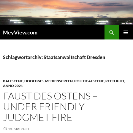
Zum
Inhalt
springen
Suchen
MeyView.com
PRIMÄR
MENÜ
Schlagwortarchiv: Staatsanwaltschaft Dresden
BALLSCENE
,
HOOLTRAS
,
MEDIENSCREEN
,
POLITICALSCENE
,
REFTLIGHT
,
ANNO 2021
FAUST DES OSTENS –
UNDER FRIENDLY
JUDGMET FIRE
15. MAI 2021