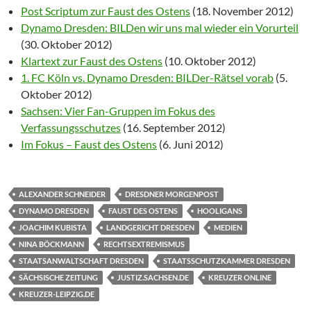
Post Scriptum zur Faust des Ostens
(18. November 2012)
Dynamo Dresden: BILDen wir uns mal wieder ein Vorurteil
(30. Oktober 2012)
Klartext zur Faust des Ostens
(10. Oktober 2012)
1. FC Köln vs. Dynamo Dresden: BILDer-Rätsel vorab
(5.
Oktober 2012)
Sachsen: Vier Fan-Gruppen im Fokus des
Verfassungsschutzes
(16. September 2012)
Im Fokus – Faust des Ostens
(6. Juni 2012)
ALEXANDER SCHNEIDER
DRESDNER MORGENPOST
DYNAMO DRESDEN
FAUST DES OSTENS
HOOLIGANS
JOACHIM KUBISTA
LANDGERICHT DRESDEN
MEDIEN
NINA BÖCKMANN
RECHTSEXTREMISMUS
STAATSANWALTSCHAFT DRESDEN
STAATSSCHUTZKAMMER DRESDEN
SÄCHSISCHE ZEITUNG
JUSTIZ.SACHSEN.DE
KREUZER ONLINE
KREUZER-LEIPZIG.DE