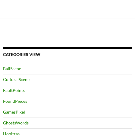
CATEGORIES VIEW
BallScene
CulturalScene
FaultPoints
FoundPieces
GamesPixel
GhostsWords
Hooltras