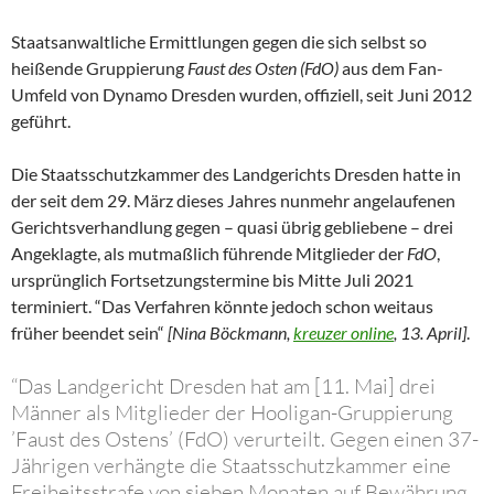
Staatsanwaltliche Ermittlungen gegen die sich selbst so
heißende Gruppierung
Faust des Osten (FdO)
aus dem Fan-
Umfeld von Dynamo Dresden wurden, offiziell, seit Juni 2012
geführt.
Die Staatsschutzkammer des Landgerichts Dresden hatte in
der seit dem 29. März dieses Jahres nunmehr angelaufenen
Gerichtsverhandlung gegen – quasi übrig gebliebene – drei
Angeklagte, als mutmaßlich führende Mitglieder der
FdO
,
ursprünglich Fortsetzungstermine bis Mitte Juli 2021
terminiert. “Das Verfahren könnte jedoch schon weitaus
früher beendet sein“
[Nina Böckmann,
kreuzer online
, 13. April]
.
“Das Landgericht Dresden hat am [11. Mai] drei
Männer als Mitglieder der Hooligan-Gruppierung
’Faust des Ostens’ (FdO) verurteilt. Gegen einen 37-
Jährigen verhängte die Staatsschutzkammer eine
Freiheitsstrafe von sieben Monaten auf Bewährung,