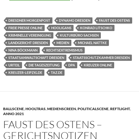
DRESDNER MORGENPOST
DYNAMO DRESDEN
FAUST DES OSTENS
FREIE PRESSE ONLINE
HOOLIGANS
KONRAD LITSCHKO
KRIMINELLE VEREINIGUNG
KULTURBÜRO SACHSEN
LANDGERICHT DRESDEN
MEDIEN
MICHAEL NATTKE
NINA BÖCKMANN
RECHTSEXTREMISMUS
STAATSANWALTSCHAFT DRESDEN
STAATSSCHUTZKAMMER DRESDEN
URTEIL
DIE TAGESZEITUNG
DPA
KREUZER ONLINE
KREUZER-LEIPZIG.DE
TAZ.DE
BALLSCENE
,
HOOLTRAS
,
MEDIENSCREEN
,
POLITICALSCENE
,
REFTLIGHT
,
ANNO 2021
FAUST DES OSTENS –
GERICHTSNOTIZEN