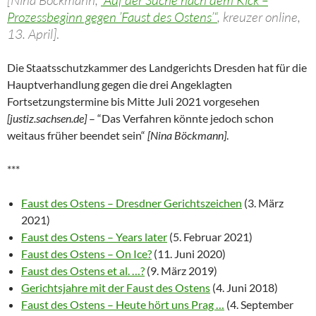
[Nina Böckmann,
“Auf der Suche nach dem Kick –
Prozessbeginn gegen ’Faust des Ostens’“
, kreuzer online,
13. April]
.
Die Staatsschutzkammer des Landgerichts Dresden hat für die
Hauptverhandlung gegen die drei Angeklagten
Fortsetzungstermine bis Mitte Juli 2021 vorgesehen
[justiz.sachsen.de]
– “Das Verfahren könnte jedoch schon
weitaus früher beendet sein“
[Nina Böckmann]
.
***
Faust des Ostens – Dresdner Gerichtszeichen
(3. März
2021)
Faust des Ostens – Years later
(5. Februar 2021)
Faust des Ostens – On Ice?
(11. Juni 2020)
Faust des Ostens et al. …?
(9. März 2019)
Gerichtsjahre mit der Faust des Ostens
(4. Juni 2018)
Faust des Ostens – Heute hört uns Prag …
(4. September