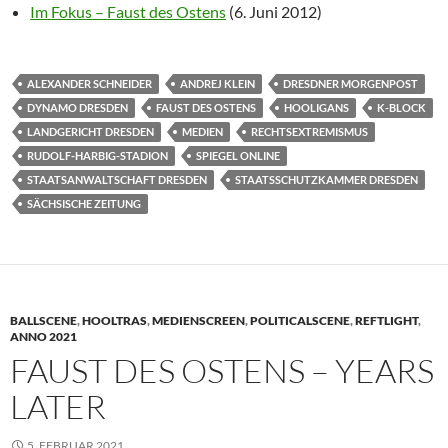
Im Fokus – Faust des Ostens
(6. Juni 2012)
ALEXANDER SCHNEIDER
ANDREJ KLEIN
DRESDNER MORGENPOST
DYNAMO DRESDEN
FAUST DES OSTENS
HOOLIGANS
K-BLOCK
LANDGERICHT DRESDEN
MEDIEN
RECHTSEXTREMISMUS
RUDOLF-HARBIG-STADION
SPIEGEL ONLINE
STAATSANWALTSCHAFT DRESDEN
STAATSSCHUTZKAMMER DRESDEN
SÄCHSISCHE ZEITUNG
BALLSCENE
,
HOOLTRAS
,
MEDIENSCREEN
,
POLITICALSCENE
,
REFTLIGHT
,
ANNO 2021
FAUST DES OSTENS – YEARS
LATER
5. FEBRUAR 2021