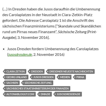
(…) In Dresden haben die Jusos daraufhin die Umbenennung
des Carolaplatzes in der Neustadt in Clara-Zetkin-Platz
gefordert. Die Adresse Carolaplatz 1 ist die Anschrift des
sächsischen Finanzministeriums [“Skandale und Skandälchen
rund um Pirnas neues Finanzamt“,
Sächsische Zeitung (Print-
Ausgabe)
, 3. November 2016].
Jusos Dresden fordern Umbenennung des Carolaplatzes
(
jusosdresden.de
, 2. November 2016)
CLARA ZETKIN
DRESDEN
DRESDNER NEUESTE NACHRICHTEN
GEORG UNLAND
JUSOS DRESDEN
MEDIEN
PIRNA
SACHSEN
SÄCHSISCHE ZEITUNG
SÄCHSISCHES STAATSMINISTERIUM DER FINANZEN
ALTONABLOGGT.COM
DNN.DE
JUSOSDRESDEN.DE