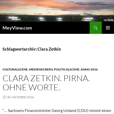
Zum
Inhalt
springen
Suchen
MeyView.com
PRIMÄR
MENÜ
Schlagwortarchiv: Clara Zetkin
CULTURALSCENE
,
MEDIENSCREEN
,
POLITICALSCENE
,
ANNO 2016
CLARA ZETKIN. PIRNA.
OHNE WORTE.
30. OKTOBER 2016
“… Sachsens Finanzminister Georg Unland (CDU) nimmt einen