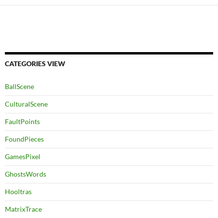
CATEGORIES VIEW
BallScene
CulturalScene
FaultPoints
FoundPieces
GamesPixel
GhostsWords
Hooltras
MatrixTrace