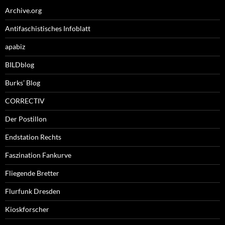
Archive.org
Antifaschistisches Infoblatt
apabiz
BILDblog
Burks’ Blog
CORRECTIV
Der Postillon
Endstation Rechts
Faszination Fankurve
Fliegende Bretter
Flurfunk Dresden
Kioskforscher