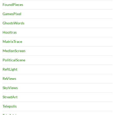
FoundPieces
GamesPixel
GhostsWords
Hooltras
MatrixTrace
MedienScreen
PoliticalScene
ReftLight
ReViews
SkyViews
StreetArt
Telepolis