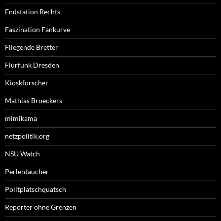
Endstation Rechts
Faszination Fankurve
Fliegende Bretter
Flurfunk Dresden
Kioskforscher
Mathias Broeckers
mimikama
netzpolitik.org
NSU Watch
Perlentaucher
Politplatschquatsch
Reporter ohne Grenzen