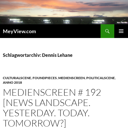
Zum
Inhalt
springen
Suchen
MeyView.com
PRIMÄR
MENÜ
Schlagwortarchiv: Dennis Lehane
CULTURALSCENE
,
FOUNDPIECES
,
MEDIENSCREEN
,
POLITICALSCENE
,
ANNO 2018
MEDIENSCREEN # 192
[NEWS LANDSCAPE.
YESTERDAY. TODAY.
TOMORROW?]