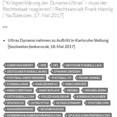
[“Kriegserklärung der Dynamo-Ultras“ – muss der
Rechtsstaat reagieren? | Rechtsanwalt Frank Hannig
|
YouTube.com
, 17. Mai 2017]
***
Ultras Dynamo nehmen zu Auftritt in Karlsruhe Stellung
[
faszination-fankurve.de
, 18. Mai 2017]
CHRISTIAN SEIFERT
DFB
DFL
DEUTSCHE FUSSBALL LIGA
DEUTSCHER FUSSBALL-BUND
DYNAMO DRESDEN
FOOTBALL ARMY DRESDEN
FOOTBALL TV
FRANK HANNIG
FUSSBALLFANS
KARLSRUHER SC
KRIEG DEM DFB
MARCO BERTRAM
MARTIN PLATE
MEDIEN
MICHAEL BORN
OSTFUSSBALL.COM
POLIZEI KARLSRUHE
SOEREN KOHLHUBER
SPUCKELCH
ULTRA STYLE
ULTRAS DYNAMO
YOUTUBE.COM
RADIODRESDEN.DE
REGENBOGEN.DE
SOERENKOHLHUBER.WORDPRESS.COM
SPUCKELCH.WORDPRESS.COM