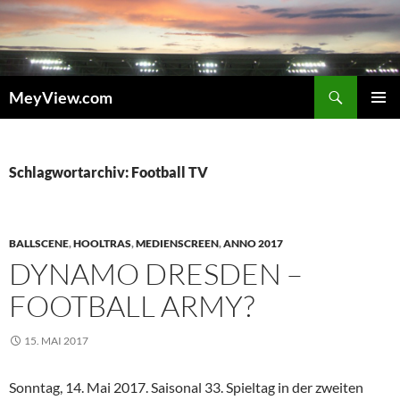
Zum
Inhalt
springen
Suchen
MeyView.com
PRIMÄR
MENÜ
Schlagwortarchiv: Football TV
BALLSCENE
,
HOOLTRAS
,
MEDIENSCREEN
,
ANNO 2017
DYNAMO DRESDEN –
FOOTBALL ARMY?
15. MAI 2017
Sonntag, 14. Mai 2017. Saisonal 33. Spieltag in der zweiten