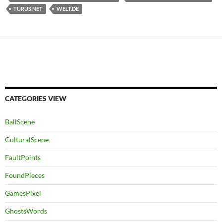
TURUS.NET
WELT.DE
CATEGORIES VIEW
BallScene
CulturalScene
FaultPoints
FoundPieces
GamesPixel
GhostsWords