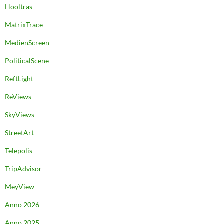
Hooltras
MatrixTrace
MedienScreen
PoliticalScene
ReftLight
ReViews
SkyViews
StreetArt
Telepolis
TripAdvisor
MeyView
Anno 2026
Anno 2025