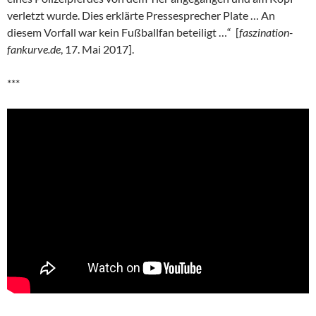
verletzt wurde. Dies erklärte Pressesprecher Plate … An
diesem Vorfall war kein Fußballfan beteiligt …“ [
faszination-
fankurve.de
, 17. Mai 2017].
***