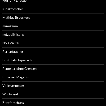
Flurfunk Dresden
Kioskforscher
Mathias Broeckers
mimikama
netzpolitik.org
NSU Watch
Perlentaucher
Politplatschquatsch
Reporter ohne Grenzen
turus.net Magazin
Volksverpetzer
Wortvogel
Zitatforschung