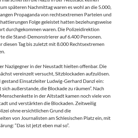
 zum späteren Nachmittag waren es wohl an die 5.000,
langen Propaganda von rechtsextremen Parteien und
chattierungen Folge geleistet hatten beziehungsweise
rt durchgekommen waren. Die Polizeidirektion
rte die Stand-Demonstrierer auf 6.400 Personen.
ür diesen Tag bis zuletzt mit 8.000 Rechtsextremen
en.
r Nazigegner in der Neustadt hielten offenbar. Die
nächst vereinzelt versucht, Sitzblockaden aufzulösen.
 gestand Einsatzleiter Ludwig-Gerhard Danzl ein:
ht sich außerstande, die Blockade zu räumen“. Nach
Menschenkette in der Altstadt kamen noch viele von
tadt und verstärkten die Blockaden. Zeitweilig
lizei ohne ersichtlichen Grund die
iten von Journalisten am Schlesischen Platz ein, mit
ärung: “Das ist jetzt eben mal so“.