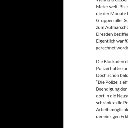
Meter weit. Bis
die der Monate 
Gruppen aller S
zum Aufmarscho
Dresden beziffe
Eigentlich war f
gerechnet word
Die Blockaden de
Polizei hatte zu
Doch schon bald
“Die Polizei sie
Beendigung der 
dort in die Neus
schränkte die Po
Arbeitsmöglichke
der einzigen Erkl