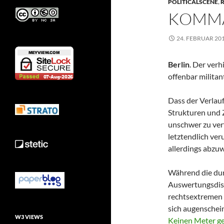
POLITICALSCENE
,
R
KOMMA
24. FEBRUAR 20
Berlin
. Der ver
offenbar milita
Dass der Verlauf
Strukturen und 
unschwer zu verf
letztendlich ve
allerdings abzu
Während die du
Auswertungsdisk
rechtsextremen 
sich augenschein
W3 VIEWS
Keinen Meter g