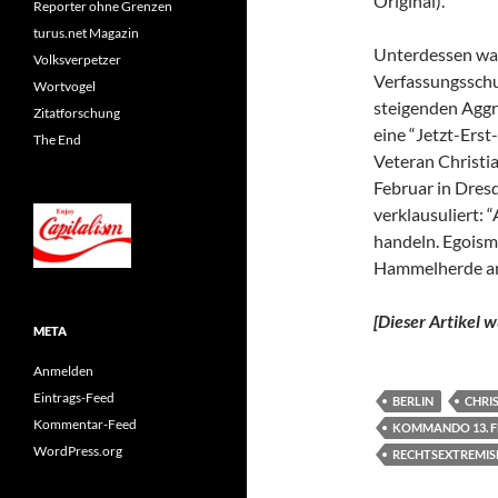
Original).
Reporter ohne Grenzen
turus.net Magazin
Unterdessen wa
Volksverpetzer
Verfassungsschu
Wortvogel
steigenden Aggr
Zitatforschung
eine “Jetzt-Ers
The End
Veteran Christi
Februar in Dres
verklausuliert: 
handeln. Egoisme
Hammelherde an 
[Dieser Artikel 
META
Anmelden
Eintrags-Feed
BERLIN
CHRI
Kommentar-Feed
KOMMANDO 13. 
WordPress.org
RECHTSEXTREMI