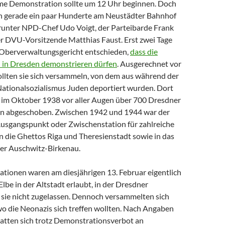
me Demonstration sollte um 12 Uhr beginnen. Doch
n gerade ein paar Hunderte am Neustädter Bahnhof
arunter NPD-Chef Udo Voigt, der Parteibarde Frank
r DVU-Vorsitzende Matthias Faust. Erst zwei Tage
 Oberverwaltungsgericht entschieden,
dass die
 in Dresden demonstrieren dürfen
. Ausgerechnet vor
lten sie sich versammeln, von dem aus während der
Nationalsozialismus Juden deportiert wurden. Dort
s im Oktober 1938 vor aller Augen über 700 Dresdner
en abgeschoben. Zwischen 1942 und 1944 war der
sgangspunkt oder Zwischenstation für zahlreiche
n die Ghettos Riga und Theresienstadt sowie in das
er Auschwitz-Birkenau.
ionen waren am diesjährigen 13. Februar eigentlich
Elbe in der Altstadt erlaubt, in der Dresdner
sie nicht zugelassen. Dennoch versammelten sich
wo die Neonazis sich treffen wollten. Nach Angaben
hatten sich trotz Demonstrationsverbot an