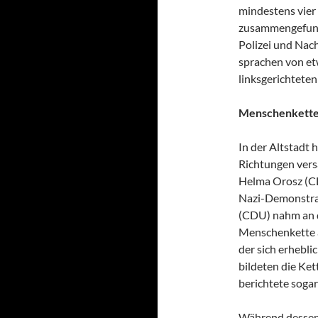
mindestens vier
zusammengefund
Polizei und Nac
sprachen von et
linksgerichtete
Menschenkette 
In der Altstadt 
Richtungen vers
Helma Orosz (CD
Nazi-Demonstran
(CDU) nahm an d
Menschenkette al
der sich erhebl
bildeten die Ket
berichtete sogar
Während dessen 