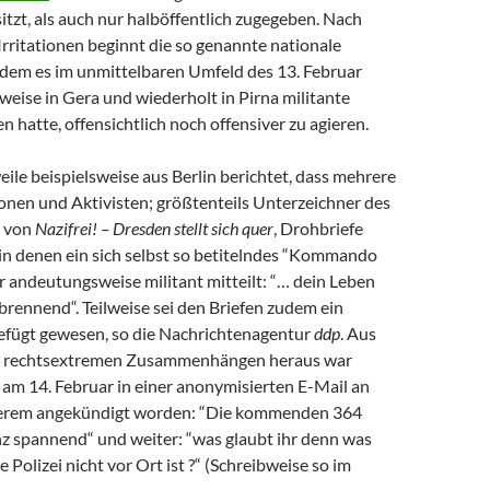
sitzt, als auch nur halböffentlich zugegeben. Nach
Irritationen beginnt die so genannte nationale
em es im unmittelbaren Umfeld des 13. Februar
sweise in Gera und wiederholt in Pirna militante
 hatte, offensichtlich noch offensiver zu agieren.
eile beispielsweise aus Berlin berichtet, dass mehrere
onen und Aktivisten; größtenteils Unterzeichner des
s von
Nazifrei! – Dresden stellt sich quer
, Drohbriefe
 in denen ein sich selbst so betitelndes “Kommando
r andeutungsweise militant mitteilt: “… dein Leben
 brennend“. Teilweise sei den Briefen zudem ein
gefügt gewesen, so die Nachrichtenagentur
ddp
. Aus
o rechtsextremen Zusammenhängen heraus war
 am 14. Februar in einer anonymisierten E-Mail an
erem angekündigt worden: “Die kommenden 364
z spannend“ und weiter: “was glaubt ihr denn was
 Polizei nicht vor Ort ist ?“ (Schreibweise so im