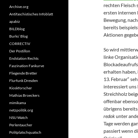
rechten Fleisch 
Archive.org
ersten internen 
Antifaschistisches Infoblatt
Bewegung, nachd
apabiz
bereits beispiel
BILDblog
Aktionen gegeben
Burks’ Blog
CORRECTIV
So wird mittlerw
Der Postillon
linke Organisati
Endstation Rechts
Blockadeaufruf
Faszination Fankurve
erhalten haben,
Fliegende Bretter
13. Februar“ seh
Flurfunk Dresden
interessiert uns
Kioskforscher
Streichholz bei
Mathias Broeckers
offenbar ebens
mimikama
übrigens bereits
netzpolitik.org
redok
unter and
NSU Watch
Tage werden gan
Perlentaucher
passiert wenn die
Politplatschquatsch