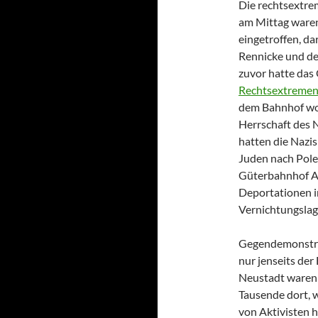
Die rechtsextre
am Mittag ware
eingetroffen, d
Rennicke und de
zuvor hatte das
Rechtsextremen
dem Bahnhof wol
Herrschaft des 
hatten die Nazi
Juden nach Pol
Güterbahnhof Au
Deportationen i
Vernichtungslag
Gegendemonstrat
nur jenseits der 
Neustadt waren 
Tausende dort, 
von Aktivisten 