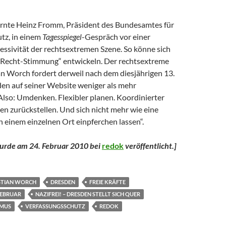
rnte Heinz Fromm, Präsident des Bundesamtes für
tz, in einem
Tagesspiegel
-Gespräch vor einer
essivität der rechtsextremen Szene. So könne sich
t-Recht-Stimmung“ entwickeln. Der rechtsextreme
an Worch fordert derweil nach dem diesjährigen 13.
den auf seiner Website weniger als mehr
“Also: Umdenken. Flexibler planen. Koordinierter
n zurückstellen. Und sich nicht mehr wie eine
einem einzelnen Ort einpferchen lassen“.
wurde am 24. Februar 2010 bei
redok
veröffentlicht.
]
STIAN WORCH
DRESDEN
FREIE KRÄFTE
FEBRUAR
NAZIFREI! – DRESDEN STELLT SICH QUER
SMUS
VERFASSUNGSSCHUTZ
REDOK