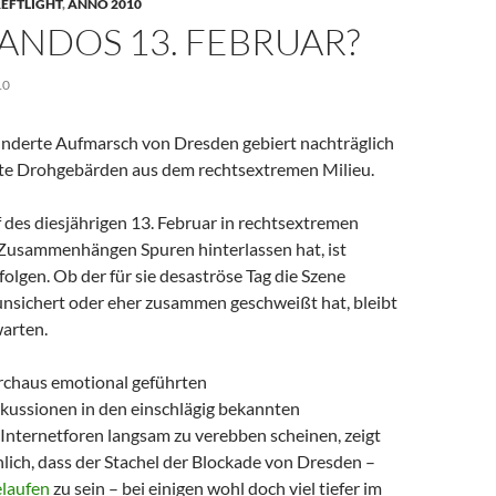
EFTLIGHT
,
ANNO 2010
NDOS 13. FEBRUAR?
10
hinderte Aufmarsch von Dresden gebiert nachträglich
nte Drohgebärden aus dem rechtsextremen Milieu.
 des diesjährigen 13. Februar in rechtsextremen
Zusammenhängen Spuren hinterlassen hat, ist
olgen. Ob der für sie desaströse Tag die Szene
runsichert oder eher zusammen geschweißt hat, bleibt
warten.
rchaus emotional geführten
ussionen in den einschlägig bekannten
Internetforen langsam zu verebben scheinen, zeigt
lich, dass der Stachel der Blockade von Dresden –
elaufen
zu sein – bei einigen wohl doch viel tiefer im