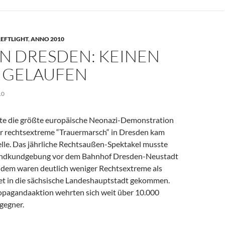
EFTLIGHT
,
ANNO 2010
IN DRESDEN: KEINEN
 GELAUFEN
10
llte die größte europäische Neonazi-Demonstration
r rechtsextreme “Trauermarsch“ in Dresden kam
elle. Das jährliche Rechtsaußen-Spektakel musste
Standkundgebung vor dem Bahnhof Dresden-Neustadt
dem waren deutlich weniger Rechtsextreme als
tet in die sächsische Landeshauptstadt gekommen.
pagandaaktion wehrten sich weit über 10.000
gegner.