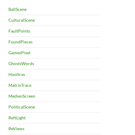
BallScene
CulturalScene
FaultPoints
FoundPieces
GamesPixel
GhostsWords
Hooltras
MatrixTrace
MedienScreen
PoliticalScene
ReftLight
ReViews