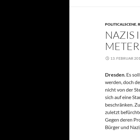
POLITICALSCENE
,
R
NAZIS 
METER
13. FEBRUAR 20
Dresden
. Es so
werden, doch de
nicht von der St
sich auf eine 
beschränken. Zu
zuletzt befürch
Gegen deren Pro
Bürger und Nazi