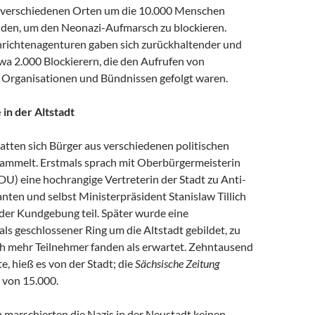
 verschiedenen Orten um die 10.000 Menschen
en, um den Neonazi-Aufmarsch zu blockieren.
hrichtenagenturen gaben sich zurückhaltender und
wa 2.000 Blockierern, die den Aufrufen von
n Organisationen und Bündnissen gefolgt waren.
in der Altstadt
hatten sich Bürger aus verschiedenen politischen
ammelt. Erstmals sprach mit Oberbürgermeisterin
U) eine hochrangige Vertreterin der Stadt zu Anti-
ten und selbst Ministerpräsident Stanislaw Tillich
er Kundgebung teil. Später wurde eine
s geschlossener Ring um die Altstadt gebildet, zu
ich mehr Teilnehmer fanden als erwartet. Zehntausend
te, hieß es von der Stadt; die
Sächsische Zeitung
 von 15.000.
marschierten die Nazis in der Neustadt keinen