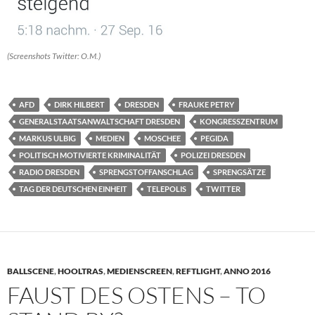
(Screenshots Twitter: O.M.)
AFD
DIRK HILBERT
DRESDEN
FRAUKE PETRY
GENERALSTAATSANWALTSCHAFT DRESDEN
KONGRESSZENTRUM
MARKUS ULBIG
MEDIEN
MOSCHEE
PEGIDA
POLITISCH MOTIVIERTE KRIMINALITÄT
POLIZEI DRESDEN
RADIO DRESDEN
SPRENGSTOFFANSCHLAG
SPRENGSÄTZE
TAG DER DEUTSCHEN EINHEIT
TELEPOLIS
TWITTER
BALLSCENE
,
HOOLTRAS
,
MEDIENSCREEN
,
REFTLIGHT
,
ANNO 2016
FAUST DES OSTENS – TO