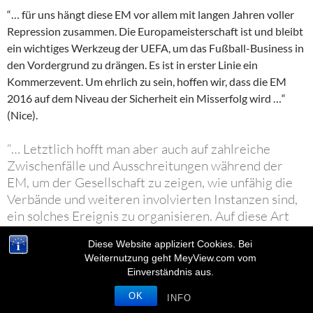
“… für uns hängt diese EM vor allem mit langen Jahren voller
Repression zusammen. Die Europameisterschaft ist und bleibt
ein wichtiges Werkzeug der UEFA, um das Fußball-Business in
den Vordergrund zu drängen. Es ist in erster Linie ein
Kommerzevent. Um ehrlich zu sein, hoffen wir, dass die EM
2016 auf dem Niveau der Sicherheit ein Misserfolg wird …“
(Nice).
“… Letztlich hofft man aber auch auf zahlreiche
Zwischenfälle und Ausschreitungen während der
EM, um der Gesellschaft zu zeigen, wie unfähig die
Verbände und weiteren involvierten Instanzen sind,
ein solches Ereignis zu organisieren. Auf diese Art
könnte man die Absurdität von Maßnahmen wie
Diese Website appliziert Cookies. Bei
Auswärtsverboten, die wir innerhalb einer Saison
Weiternutzung geht MeyView.com vom
regelmäßig erdulden müssen, aufzeigen, und man
Einverständnis aus.
kann so die Verantwortlichen unglaubwürdig machen
OK
– Verantwortliche, die weder mit uns in den Dialog
INFO