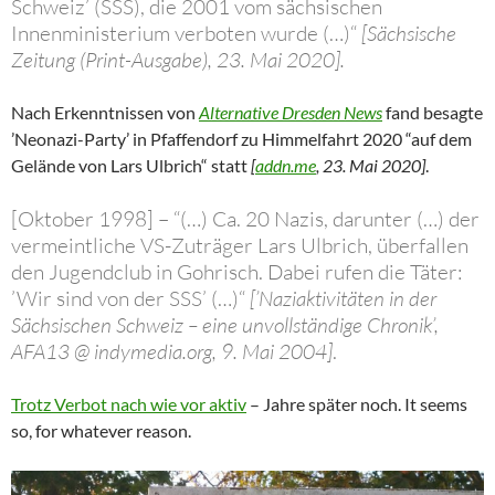
Schweiz’ (SSS), die 2001 vom sächsischen
Innenministerium verboten wurde (…)“
[Sächsische
Zeitung (Print-Ausgabe), 23. Mai 2020].
Nach Erkenntnissen von
Alternative Dresden News
fand besagte
’Neonazi-Party’ in Pfaffendorf zu Himmelfahrt 2020 “auf dem
Gelände von Lars Ulbrich“ statt
[
addn.me
, 23. Mai 2020]
.
[Oktober 1998] – “(…) Ca. 20 Nazis, darunter (…) der
vermeintliche VS-Zuträger Lars Ulbrich, überfallen
den Jugendclub in Gohrisch. Dabei rufen die Täter:
’Wir sind von der SSS’ (…)“
[’Naziaktivitäten in der
Sächsischen Schweiz – eine unvollständige Chronik’,
AFA13 @ indymedia.org, 9. Mai 2004]
.
Trotz Verbot nach wie vor aktiv
– Jahre später noch. It seems
so, for whatever reason.