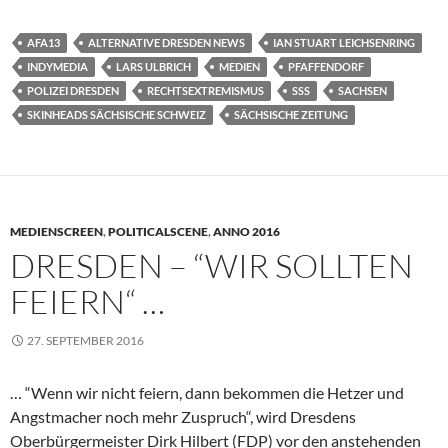
AFA13
ALTERNATIVE DRESDEN NEWS
IAN STUART LEICHSENRING
INDYMEDIA
LARS ULBRICH
MEDIEN
PFAFFENDORF
POLIZEI DRESDEN
RECHTSEXTREMISMUS
SSS
SACHSEN
SKINHEADS SÄCHSISCHE SCHWEIZ
SÄCHSISCHE ZEITUNG
MEDIENSCREEN
,
POLITICALSCENE
,
ANNO 2016
DRESDEN – “WIR SOLLTEN
FEIERN“ …
27. SEPTEMBER 2016
… “Wenn wir nicht feiern, dann bekommen die Hetzer und
Angstmacher noch mehr Zuspruch“, wird Dresdens
Oberbürgermeister Dirk Hilbert (FDP) vor den anstehenden