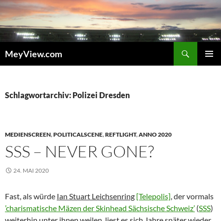
Zum
Inhalt
springen
Suchen
MeyView.com
PRIMÄR
MENÜ
Schlagwortarchiv: Polizei Dresden
MEDIENSCREEN
,
POLITICALSCENE
,
REFTLIGHT
,
ANNO 2020
SSS – NEVER GONE?
24. MAI 2020
Fast, als würde
Ian Stuart Leichsenring
[Telepolis]
, der vormals
’charismatische Mäzen der Skinhead Sächsische Schweiz’
(
SSS
)
weiterhin unter ihnen weilen, liest es sich Jahre später wieder,