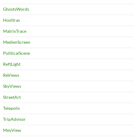
GhostsWords
Hooltras
MatrixTrace
MedienScreen
PoliticalScene
ReftLight
ReViews
SkyViews
StreetArt
Telepolis
TripAdvisor
MeyView