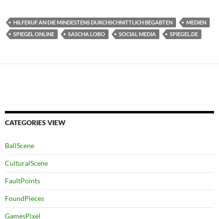
HILFERUF AN DIE MINDESTENS DURCHSCHNITTLICH BEGABTEN
MEDIEN
SPIEGEL ONLINE
SASCHA LOBO
SOCIAL MEDIA
SPIEGEL.DE
CATEGORIES VIEW
BallScene
CulturalScene
FaultPoints
FoundPieces
GamesPixel