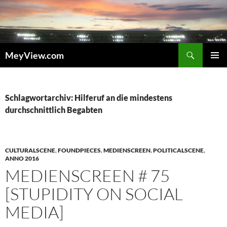
Zum
Inhalt
springen
Suchen
MeyView.com
PRIMÄR
MENÜ
Schlagwortarchiv: Hilferuf an die mindestens
durchschnittlich Begabten
CULTURALSCENE
,
FOUNDPIECES
,
MEDIENSCREEN
,
POLITICALSCENE
,
ANNO 2016
MEDIENSCREEN # 75
[STUPIDITY ON SOCIAL
MEDIA]