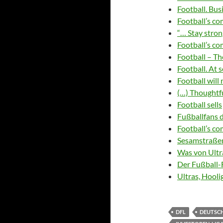
Football. Bus
Football’s c
“… Stay stron
Football’s co
Football – Th
Football. At 
Football will 
(…) Thoughtfu
Football sells
Fußballfans d
Football’s c
Sesamstraßen
Was von Ultra
Der Fußball-
Ultras, Hooli
DFL
DEUTSCH