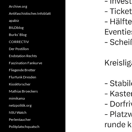
Archive.org
Antifaschistisches Infoblatt
apabiz
BILDblog
Burks’ Blog
CORRECTIV
Der Postillon
Endstation Rechts
Faszination Fankurve
Fliegende Bretter
Flurfunk Dresden
Kioskforscher
Mathias Broeckers
mimikama
netzpolitik.org
NSU Watch
Perlentaucher
Politplatschquatsch