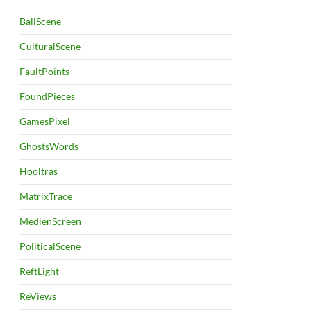
BallScene
CulturalScene
FaultPoints
FoundPieces
GamesPixel
GhostsWords
Hooltras
MatrixTrace
MedienScreen
PoliticalScene
ReftLight
ReViews