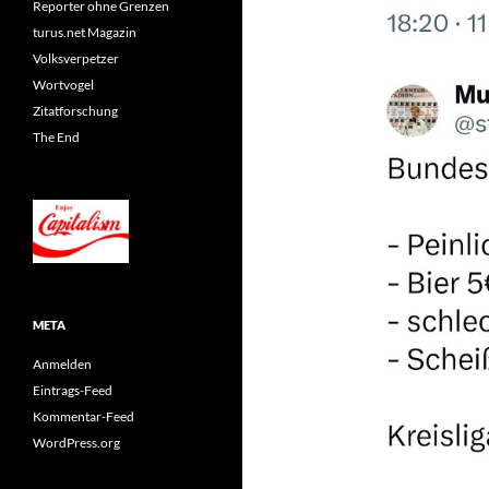
Reporter ohne Grenzen
turus.net Magazin
Volksverpetzer
Wortvogel
Zitatforschung
The End
META
Anmelden
Eintrags-Feed
Kommentar-Feed
WordPress.org