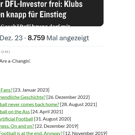
: O.M.)
Are a-Changin’.
 Fans?
[23. Januar 2023]
unendliche Geschichte?
[26. Dezember 2022]
all never comes back home?
[28. August 2021]
all on the Ass
[24. April 2021]
tificial Football
[31. August 2020]
ness. On and on?
[22. Dezember 2019]
ootball is at the end. Anyway?
[12. November 2019]