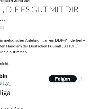
NSCREEN
,
ANNO 2023
L, DIE ES GUT MIT DIR
 …
023
in melodischer Anlehnung an ein DDR-Kinderlied –
den Händlern der Deutschen Fußball Liga (DFL)
sich hin summen.
nicht.