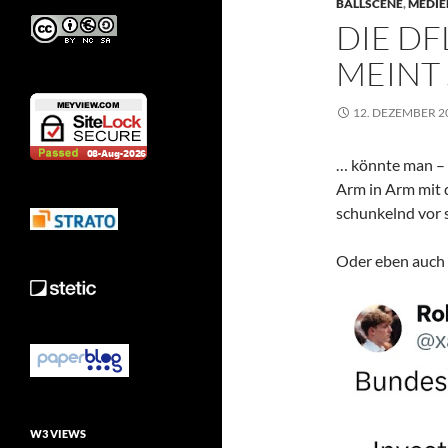
BALLSCENE
,
MEDIE
DIE DF
MEINT
12. DEZEMBER 2
… könnte man – 
Arm in Arm mit 
schunkelnd vor 
Oder eben auch 
W3 VIEWS