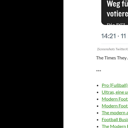
(Screenshots TwitterX
The Times They 
***
Pro (Fußball)
Ultras, eine 
Modern Footb
Modern Footb
The modern ar
Football Busi
The Modern F