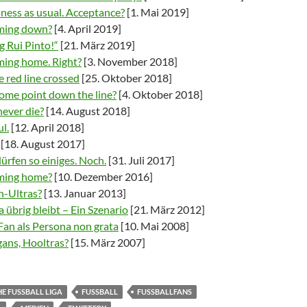
iness as usual. Acceptance?
[1. Mai 2019]
oming down?
[4. April 2019]
g Rui Pinto!“
[21. März 2019]
ming home. Right?
[3. November 2018]
e red line crossed
[25. Oktober 2018]
some point down the line?
[4. Oktober 2018]
never die?
[14. August 2018]
l.
[12. April 2018]
[18. August 2017]
ürfen so einiges. Noch.
[31. Juli 2017]
oming home?
[10. Dezember 2016]
-Ultras?
[13. Januar 2013]
 übrig bleibt – Ein Szenario
[21. März 2012]
Fan als Persona non grata
[10. Mai 2008]
gans, Hooltras?
[15. März 2007]
E FUSSBALL LIGA
FUSSBALL
FUSSBALLFANS