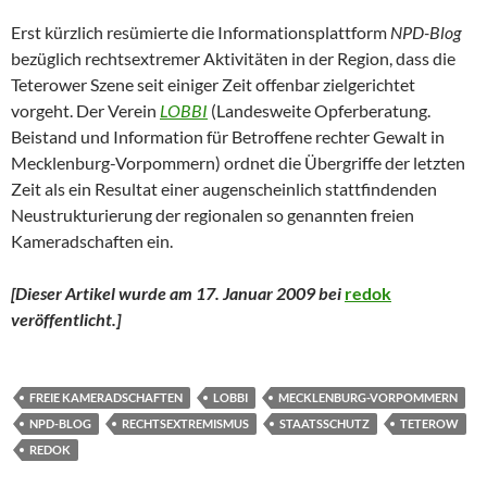
Erst kürzlich resümierte die Informationsplattform
NPD-Blog
bezüglich rechtsextremer Aktivitäten in der Region, dass die
Teterower Szene seit einiger Zeit offenbar zielgerichtet
vorgeht. Der Verein
LOBBI
(Landesweite Opferberatung.
Beistand und Information für Betroffene rechter Gewalt in
Mecklenburg-Vorpommern) ordnet die Übergriffe der letzten
Zeit als ein Resultat einer augenscheinlich stattfindenden
Neustrukturierung der regionalen so genannten freien
Kameradschaften ein.
[Dieser Artikel wurde am 17. Januar 2009 bei
redok
veröffentlicht.
]
FREIE KAMERADSCHAFTEN
LOBBI
MECKLENBURG-VORPOMMERN
NPD-BLOG
RECHTSEXTREMISMUS
STAATSSCHUTZ
TETEROW
REDOK