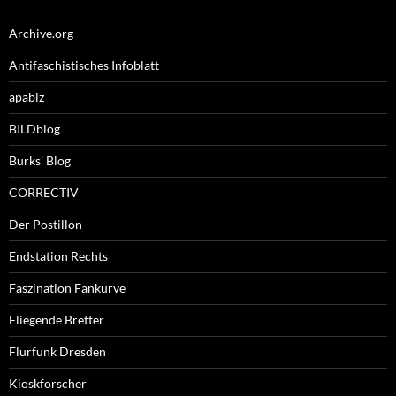
Archive.org
Antifaschistisches Infoblatt
apabiz
BILDblog
Burks’ Blog
CORRECTIV
Der Postillon
Endstation Rechts
Faszination Fankurve
Fliegende Bretter
Flurfunk Dresden
Kioskforscher