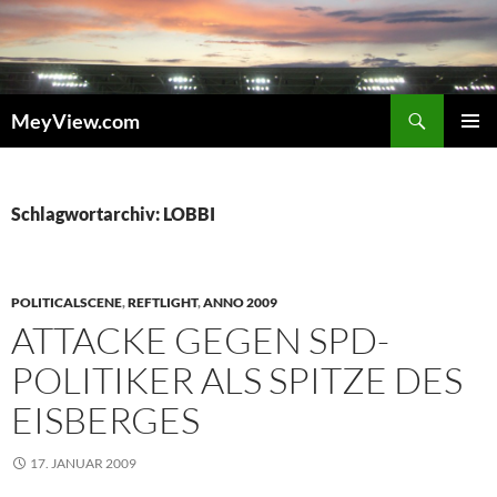
Zum
Inhalt
springen
Suchen
MeyView.com
PRIMÄR
MENÜ
Schlagwortarchiv: LOBBI
POLITICALSCENE
,
REFTLIGHT
,
ANNO 2009
ATTACKE GEGEN SPD-
POLITIKER ALS SPITZE DES
EISBERGES
17. JANUAR 2009