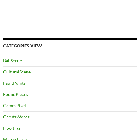
CATEGORIES VIEW
BallScene
CulturalScene
FaultPoints
FoundPieces
GamesPixel
GhostsWords
Hooltras
MatrixTrace