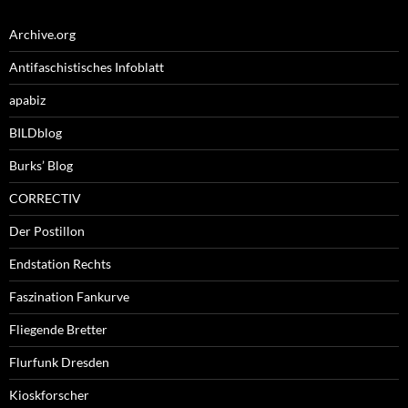
Archive.org
Antifaschistisches Infoblatt
apabiz
BILDblog
Burks’ Blog
CORRECTIV
Der Postillon
Endstation Rechts
Faszination Fankurve
Fliegende Bretter
Flurfunk Dresden
Kioskforscher