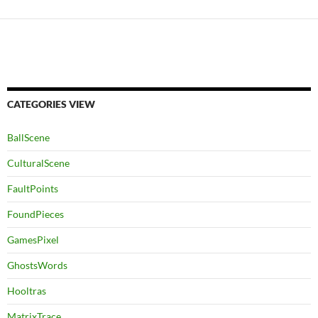
CATEGORIES VIEW
BallScene
CulturalScene
FaultPoints
FoundPieces
GamesPixel
GhostsWords
Hooltras
MatrixTrace