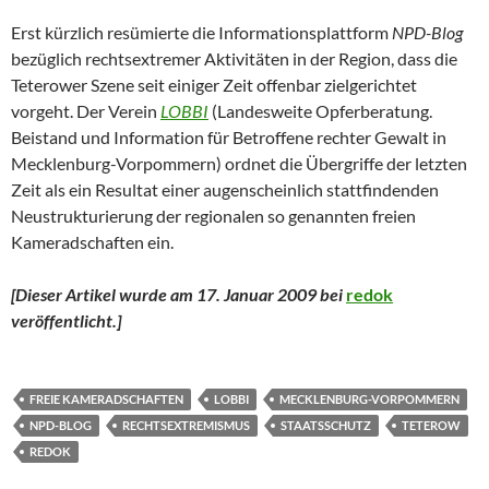
Erst kürzlich resümierte die Informationsplattform
NPD-Blog
bezüglich rechtsextremer Aktivitäten in der Region, dass die
Teterower Szene seit einiger Zeit offenbar zielgerichtet
vorgeht. Der Verein
LOBBI
(Landesweite Opferberatung.
Beistand und Information für Betroffene rechter Gewalt in
Mecklenburg-Vorpommern) ordnet die Übergriffe der letzten
Zeit als ein Resultat einer augenscheinlich stattfindenden
Neustrukturierung der regionalen so genannten freien
Kameradschaften ein.
[Dieser Artikel wurde am 17. Januar 2009 bei
redok
veröffentlicht.
]
FREIE KAMERADSCHAFTEN
LOBBI
MECKLENBURG-VORPOMMERN
NPD-BLOG
RECHTSEXTREMISMUS
STAATSSCHUTZ
TETEROW
REDOK