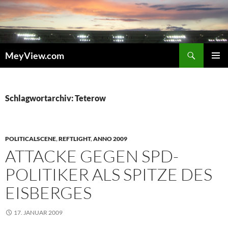
Zum
Inhalt
springen
Suchen
MeyView.com
PRIMÄR
MENÜ
Schlagwortarchiv: Teterow
POLITICALSCENE
,
REFTLIGHT
,
ANNO 2009
ATTACKE GEGEN SPD-
POLITIKER ALS SPITZE DES
EISBERGES
17. JANUAR 2009