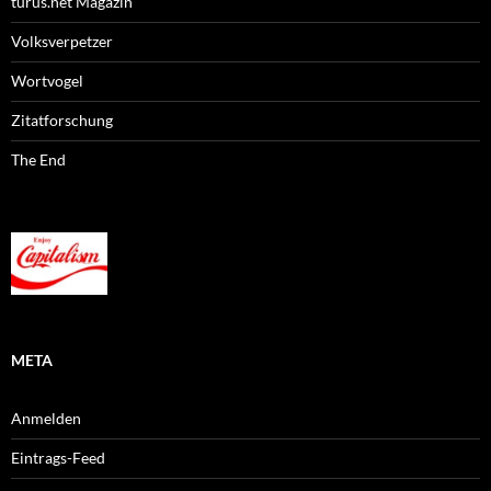
turus.net Magazin
Volksverpetzer
Wortvogel
Zitatforschung
The End
META
Anmelden
Eintrags-Feed