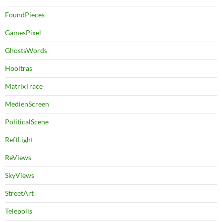
FoundPieces
GamesPixel
GhostsWords
Hooltras
MatrixTrace
MedienScreen
PoliticalScene
ReftLight
ReViews
SkyViews
StreetArt
Telepolis