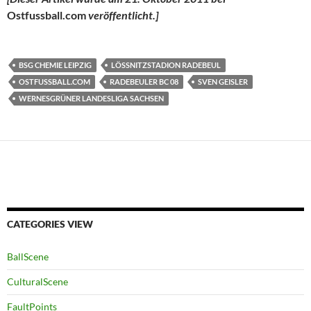
Ostfussball.com
veröffentlicht.]
BSG CHEMIE LEIPZIG
LÖSSNITZSTADION RADEBEUL
OSTFUSSBALL.COM
RADEBEULER BC 08
SVEN GEISLER
WERNESGRÜNER LANDESLIGA SACHSEN
CATEGORIES VIEW
BallScene
CulturalScene
FaultPoints