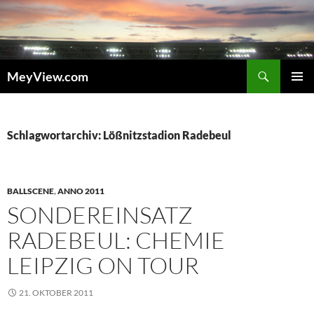
Zum
Inhalt
springen
Suchen
MeyView.com
PRIMÄR
MENÜ
Schlagwortarchiv: Lößnitzstadion Radebeul
BALLSCENE
,
ANNO 2011
SONDEREINSATZ
RADEBEUL: CHEMIE
LEIPZIG ON TOUR
21. OKTOBER 2011