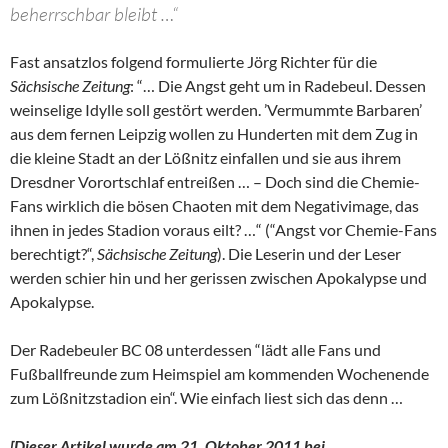
beherrschbar bleibt …“
Fast ansatzlos folgend formulierte Jörg Richter für die
Sächsische Zeitung
: “… Die Angst geht um in Radebeul. Dessen
weinselige Idylle soll gestört werden. ’Vermummte Barbaren’
aus dem fernen Leipzig wollen zu Hunderten mit dem Zug in
die kleine Stadt an der Lößnitz einfallen und sie aus ihrem
Dresdner Vorortschlaf entreißen … – Doch sind die Chemie-
Fans wirklich die bösen Chaoten mit dem Negativimage, das
ihnen in jedes Stadion voraus eilt? …“ (“Angst vor Chemie-Fans
berechtigt?“,
Sächsische Zeitung
). Die Leserin und der Leser
werden schier hin und her gerissen zwischen Apokalypse und
Apokalypse.
Der Radebeuler BC 08 unterdessen “lädt alle Fans und
Fußballfreunde zum Heimspiel am kommenden Wochenende
zum Lößnitzstadion ein“. Wie einfach liest sich das denn …
[Dieser Artikel wurde am 21. Oktober 2011 bei