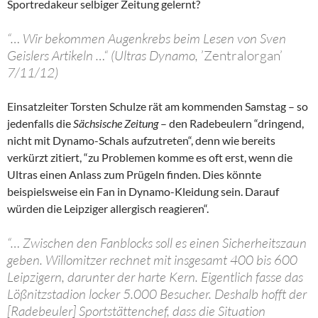
Sportredakeur selbiger Zeitung gelernt?
“… Wir bekommen Augenkrebs beim Lesen von Sven
Geislers Artikeln …“ (Ultras Dynamo,
’Zentralorgan’
7/11/12)
Einsatzleiter Torsten Schulze rät am kommenden Samstag – so
jedenfalls die
Sächsische Zeitung
– den Radebeulern “dringend,
nicht mit Dynamo-Schals aufzutreten“, denn wie bereits
verkürzt zitiert, “zu Problemen komme es oft erst, wenn die
Ultras einen Anlass zum Prügeln finden. Dies könnte
beispielsweise ein Fan in Dynamo-Kleidung sein. Darauf
würden die Leipziger allergisch reagieren“.
“… Zwischen den Fanblocks soll es einen Sicherheitszaun
geben. Willomitzer rechnet mit insgesamt 400 bis 600
Leipzigern, darunter der harte Kern. Eigentlich fasse das
Lößnitzstadion locker 5.000 Besucher. Deshalb hofft der
[Radebeuler] Sportstättenchef, dass die Situation