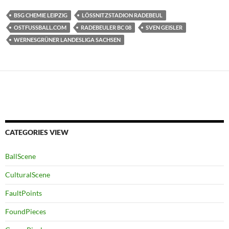
BSG CHEMIE LEIPZIG
LÖSSNITZSTADION RADEBEUL
OSTFUSSBALL.COM
RADEBEULER BC 08
SVEN GEISLER
WERNESGRÜNER LANDESLIGA SACHSEN
CATEGORIES VIEW
BallScene
CulturalScene
FaultPoints
FoundPieces