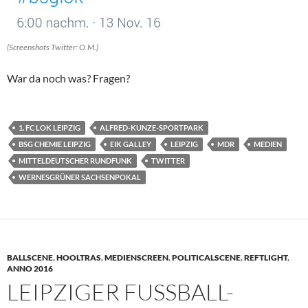
(Screenshots Twitter: O.M.)
War da noch was? Fragen?
1. FC LOK LEIPZIG
ALFRED-KUNZE-SPORTPARK
BSG CHEMIE LEIPZIG
EIK GALLEY
LEIPZIG
MDR
MEDIEN
MITTELDEUTSCHER RUNDFUNK
TWITTER
WERNESGRÜNER SACHSENPOKAL
BALLSCENE
,
HOOLTRAS
,
MEDIENSCREEN
,
POLITICALSCENE
,
REFTLIGHT
,
ANNO 2016
LEIPZIGER FUSSBALL-A