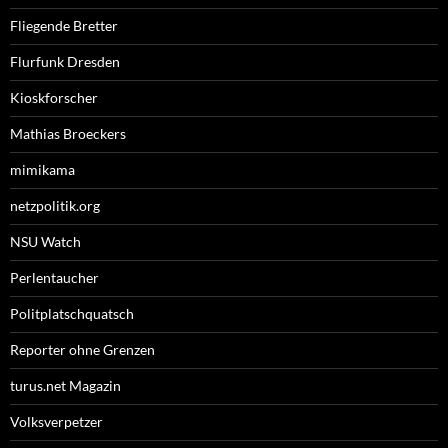
Fliegende Bretter
Flurfunk Dresden
Kioskforscher
Mathias Broeckers
mimikama
netzpolitik.org
NSU Watch
Perlentaucher
Politplatschquatsch
Reporter ohne Grenzen
turus.net Magazin
Volksverpetzer