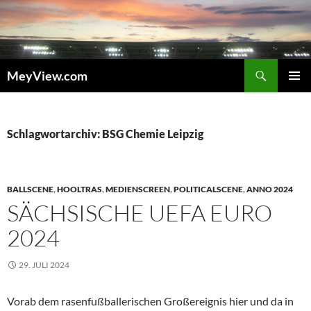
Zum
Inhalt
springen
Suchen
MeyView.com
PRIMÄR
MENÜ
Schlagwortarchiv: BSG Chemie Leipzig
BALLSCENE
,
HOOLTRAS
,
MEDIENSCREEN
,
POLITICALSCENE
,
ANNO 2024
SÄCHSISCHE UEFA EURO
2024
29. JULI 2024
Vorab dem rasenfußballerischen Großereignis hier und da in