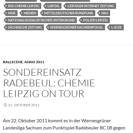
BSG CHEMIE LEIPZIG
LEIPZIG
LEIPZIGER INTERNET ZEITUNG
MDR
MEDIEN
MITTELDEUTSCHER RUNDFUNK
NSU
NATIONALSOZIALISTISCHER UNTERGRUND
POLIZEI LEIPZIG
SÄCHSISCHE ZEITUNG
WERNESGRÜNER SACHSENPOKAL
L-IZ.DE
BALLSCENE
,
ANNO 2011
SONDEREINSATZ
RADEBEUL: CHEMIE
LEIPZIG ON TOUR
21. OKTOBER 2011
Am 22. Oktober 2011 kommt es in der Wernesgrüner
Landesliga Sachsen zum Punktspiel Radebeuler BC 08 gegen