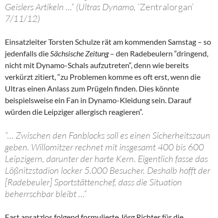
Geislers Artikeln …“ (Ultras Dynamo,
’Zentralorgan’
7/11/12)
Einsatzleiter Torsten Schulze rät am kommenden Samstag – so
jedenfalls die
Sächsische Zeitung
– den Radebeulern “dringend,
nicht mit Dynamo-Schals aufzutreten“, denn wie bereits
verkürzt zitiert, “zu Problemen komme es oft erst, wenn die
Ultras einen Anlass zum Prügeln finden. Dies könnte
beispielsweise ein Fan in Dynamo-Kleidung sein. Darauf
würden die Leipziger allergisch reagieren“.
“… Zwischen den Fanblocks soll es einen Sicherheitszaun
geben. Willomitzer rechnet mit insgesamt 400 bis 600
Leipzigern, darunter der harte Kern. Eigentlich fasse das
Lößnitzstadion locker 5.000 Besucher. Deshalb hofft der
[Radebeuler] Sportstättenchef, dass die Situation
beherrschbar bleibt …“
Fast ansatzlos folgend formulierte Jörg Richter für die