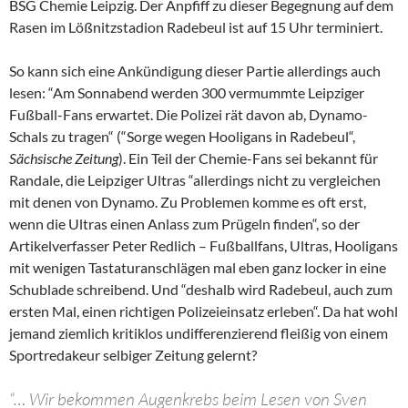
BSG Chemie Leipzig. Der Anpfiff zu dieser Begegnung auf dem
Rasen im Lößnitzstadion Radebeul ist auf 15 Uhr terminiert.
So kann sich eine Ankündigung dieser Partie allerdings auch
lesen: “Am Sonnabend werden 300 vermummte Leipziger
Fußball-Fans erwartet. Die Polizei rät davon ab, Dynamo-
Schals zu tragen“ (“Sorge wegen Hooligans in Radebeul“,
Sächsische Zeitung
). Ein Teil der Chemie-Fans sei bekannt für
Randale, die Leipziger Ultras “allerdings nicht zu vergleichen
mit denen von Dynamo. Zu Problemen komme es oft erst,
wenn die Ultras einen Anlass zum Prügeln finden“, so der
Artikelverfasser Peter Redlich – Fußballfans, Ultras, Hooligans
mit wenigen Tastaturanschlägen mal eben ganz locker in eine
Schublade schreibend. Und “deshalb wird Radebeul, auch zum
ersten Mal, einen richtigen Polizeieinsatz erleben“. Da hat wohl
jemand ziemlich kritiklos undifferenzierend fleißig von einem
Sportredakeur selbiger Zeitung gelernt?
“… Wir bekommen Augenkrebs beim Lesen von Sven