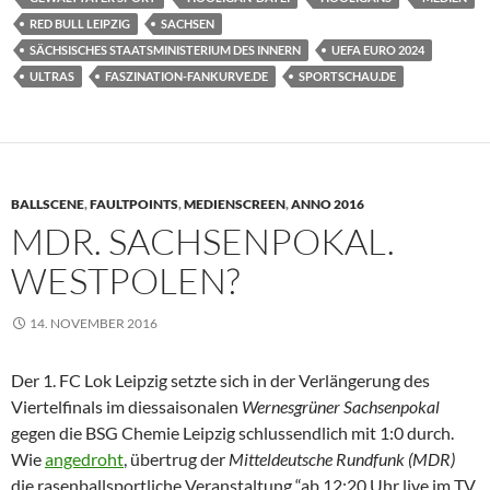
RED BULL LEIPZIG
SACHSEN
SÄCHSISCHES STAATSMINISTERIUM DES INNERN
UEFA EURO 2024
ULTRAS
FASZINATION-FANKURVE.DE
SPORTSCHAU.DE
BALLSCENE
,
FAULTPOINTS
,
MEDIENSCREEN
,
ANNO 2016
MDR. SACHSENPOKAL.
WESTPOLEN?
14. NOVEMBER 2016
Der 1. FC Lok Leipzig setzte sich in der Verlängerung des
Viertelfinals im diessaisonalen
Wernesgrüner Sachsenpokal
gegen die BSG Chemie Leipzig schlussendlich mit 1:0 durch.
Wie
angedroht
, übertrug der
Mitteldeutsche Rundfunk (MDR)
die rasenballsportliche Veranstaltung “ab 12:20 Uhr live im TV