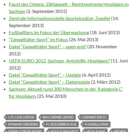
Faust des Ostens: Zählappell – Rechtsextreme Hooligans in
Sachsen
(2. September 2015)
Zentrale Informationsstelle Sporteinsätze, Zweifel
(14.
September 2013)
Fußballfans im Fokus der Überwachung
(18. Juni 2013)
“Gewalttäter Sport“ im Fokus
(26. Mai 2013)
Datei “Gewalttäter Sport“ – open end?
(20. November
2012)
UEFA EURO 2012, Sachsen, Amtshilfe, Hooligans?
(11. Juni
2012)
Datei “Gewalttäter Sport“ – Update
(6. April 2012)
Datei “Gewalttäter Sport“ – Datenspiele
(2. März 2012)
Sachsen: Aktuell rund 300 Menschen in der ’Kategorie C’
für Hooligans
(25. Mai 2010)
1. FC LOK LEIPZIG
BSG CHEMIE LEIPZIG
CHEMNITZER FC
DYNAMO DRESDEN
FC ERZGEBIRGE AUE
FUSSBALLFANS
GEWALTTÄTER SPORT
HOOLIGAN-DATEI
HOOLIGANS
MEDIEN