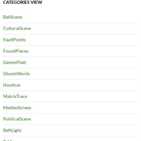
CATEGORIES VIEW
BallScene
CulturalScene
FaultPoints
FoundPieces
GamesPixel
GhostsWords
Hooltras
MatrixTrace
MedienScreen
PoliticalScene
ReftLight