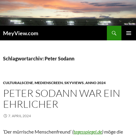
Zum
Inhalt
springen
Suchen
MeyView.com
PRIMÄR
MENÜ
Schlagwortarchiv: Peter Sodann
CULTURALSCENE
,
MEDIENSCREEN
,
SKYVIEWS
,
ANNO 2024
PETER SODANN WAR EIN
EHRLICHER
7. APRIL 2024
’Der mürrische Menschenfreund’
(
tagesspiegel.de
)
möge die