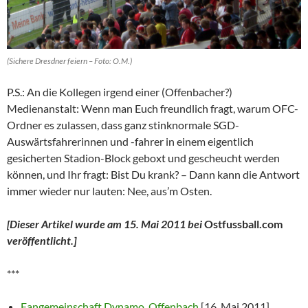
(Sichere Dresdner feiern – Foto: O.M.)
P.S.: An die Kollegen irgend einer (Offenbacher?)
Medienanstalt: Wenn man Euch freundlich fragt, warum OFC-
Ordner es zulassen, dass ganz stinknormale SGD-
Auswärtsfahrerinnen und -fahrer in einem eigentlich
gesicherten Stadion-Block geboxt und gescheucht werden
können, und Ihr fragt: Bist Du krank? – Dann kann die Antwort
immer wieder nur lauten: Nee, aus’m Osten.
[Dieser Artikel wurde am 15. Mai 2011 bei
Ostfussball.com
veröffentlicht.]
***
Fangemeinschaft Dynamo, Offenbach
[16. Mai 2011]