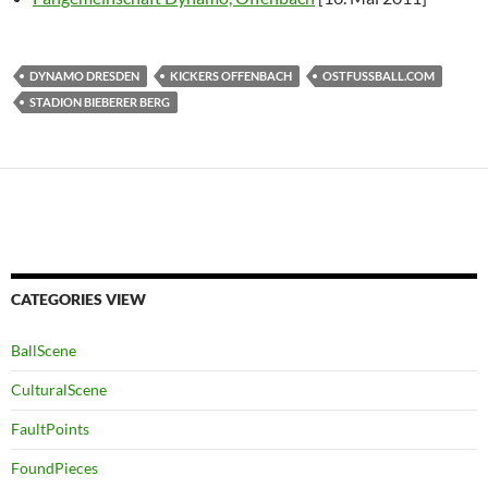
DYNAMO DRESDEN
KICKERS OFFENBACH
OSTFUSSBALL.COM
STADION BIEBERER BERG
CATEGORIES VIEW
BallScene
CulturalScene
FaultPoints
FoundPieces