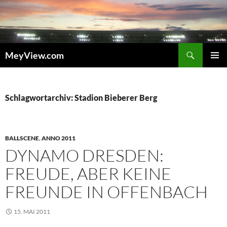
Zum
Inhalt
springen
Suchen
MeyView.com
PRIMÄR
MENÜ
Schlagwortarchiv: Stadion Bieberer Berg
BALLSCENE
,
ANNO 2011
DYNAMO DRESDEN:
FREUDE, ABER KEINE
FREUNDE IN OFFENBACH
15. MAI 2011