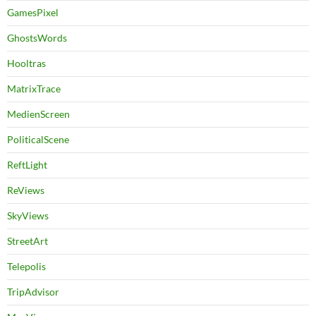
GamesPixel
GhostsWords
Hooltras
MatrixTrace
MedienScreen
PoliticalScene
ReftLight
ReViews
SkyViews
StreetArt
Telepolis
TripAdvisor