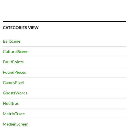
CATEGORIES VIEW
BallScene
CulturalScene
FaultPoints
FoundPieces
GamesPixel
GhostsWords
Hooltras
MatrixTrace
MedienScreen