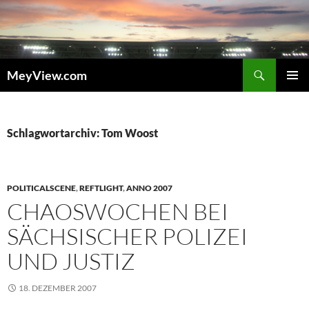
Zum
Inhalt
springen
Suchen
MeyView.com
PRIMÄR
MENÜ
Schlagwortarchiv: Tom Woost
POLITICALSCENE
,
REFTLIGHT
,
ANNO 2007
CHAOSWOCHEN BEI
SÄCHSISCHER POLIZEI
UND JUSTIZ
18. DEZEMBER 2007