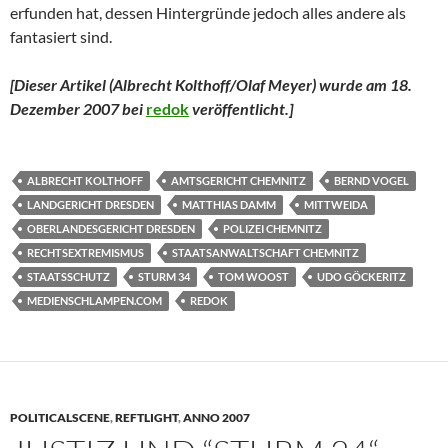
erfunden hat, dessen Hintergründe jedoch alles andere als
fantasiert sind.
[Dieser Artikel (Albrecht Kolthoff/Olaf Meyer) wurde am 18.
Dezember 2007 bei
redok
veröffentlicht.
]
ALBRECHT KOLTHOFF
AMTSGERICHT CHEMNITZ
BERND VOGEL
LANDGERICHT DRESDEN
MATTHIAS DAMM
MITTWEIDA
OBERLANDESGERICHT DRESDEN
POLIZEI CHEMNITZ
RECHTSEXTREMISMUS
STAATSANWALTSCHAFT CHEMNITZ
STAATSSCHUTZ
STURM 34
TOM WOOST
UDO GÖCKERITZ
MEDIENSCHLAMPEN.COM
REDOK
POLITICALSCENE
,
REFTLIGHT
,
ANNO 2007