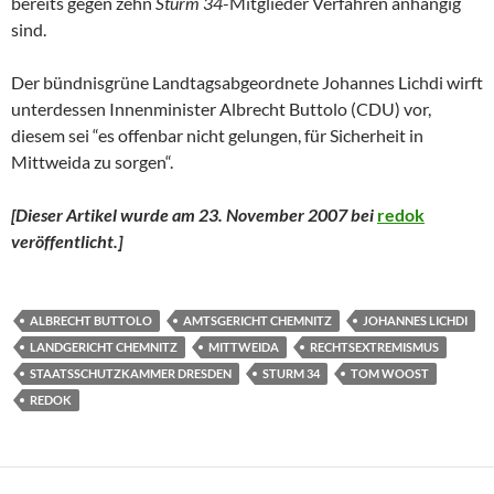
bereits gegen zehn
Sturm 34
-Mitglieder Verfahren anhängig
sind.
Der bündnisgrüne Landtagsabgeordnete Johannes Lichdi wirft
unterdessen Innenminister Albrecht Buttolo (CDU) vor,
diesem sei “es offenbar nicht gelungen, für Sicherheit in
Mittweida zu sorgen“.
[Dieser Artikel wurde am 23. November 2007 bei
redok
veröffentlicht.
]
ALBRECHT BUTTOLO
AMTSGERICHT CHEMNITZ
JOHANNES LICHDI
LANDGERICHT CHEMNITZ
MITTWEIDA
RECHTSEXTREMISMUS
STAATSSCHUTZKAMMER DRESDEN
STURM 34
TOM WOOST
REDOK