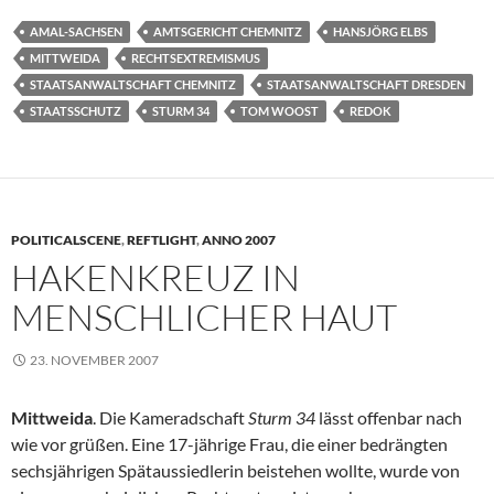
AMAL-SACHSEN
AMTSGERICHT CHEMNITZ
HANSJÖRG ELBS
MITTWEIDA
RECHTSEXTREMISMUS
STAATSANWALTSCHAFT CHEMNITZ
STAATSANWALTSCHAFT DRESDEN
STAATSSCHUTZ
STURM 34
TOM WOOST
REDOK
POLITICALSCENE
,
REFTLIGHT
,
ANNO 2007
HAKENKREUZ IN
MENSCHLICHER HAUT
23. NOVEMBER 2007
Mittweida
. Die Kameradschaft
Sturm 34
lässt offenbar nach
wie vor grüßen. Eine 17-jährige Frau, die einer bedrängten
sechsjährigen Spätaussiedlerin beistehen wollte, wurde von