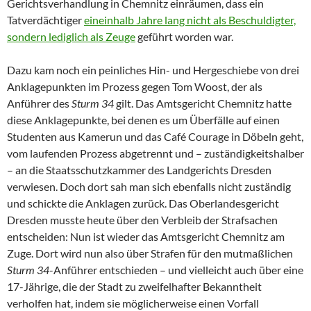
Gerichtsverhandlung in Chemnitz einräumen, dass ein
Tatverdächtiger
eineinhalb Jahre lang nicht als Beschuldigter,
sondern lediglich als Zeuge
geführt worden war.
Dazu kam noch ein peinliches Hin- und Hergeschiebe von drei
Anklagepunkten im Prozess gegen Tom Woost, der als
Anführer des
Sturm 34
gilt. Das Amtsgericht Chemnitz hatte
diese Anklagepunkte, bei denen es um Überfälle auf einen
Studenten aus Kamerun und das Café Courage in Döbeln geht,
vom laufenden Prozess abgetrennt und – zuständigkeitshalber
– an die Staatsschutzkammer des Landgerichts Dresden
verwiesen. Doch dort sah man sich ebenfalls nicht zuständig
und schickte die Anklagen zurück. Das Oberlandesgericht
Dresden musste heute über den Verbleib der Strafsachen
entscheiden: Nun ist wieder das Amtsgericht Chemnitz am
Zuge. Dort wird nun also über Strafen für den mutmaßlichen
Sturm 34
-Anführer entschieden – und vielleicht auch über eine
17-Jährige, die der Stadt zu zweifelhafter Bekanntheit
verholfen hat, indem sie möglicherweise einen Vorfall