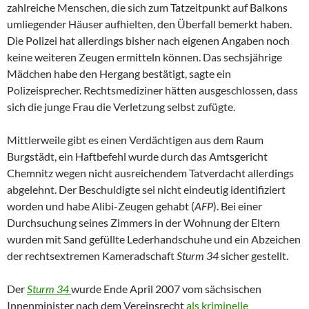
zahlreiche Menschen, die sich zum Tatzeitpunkt auf Balkons
umliegender Häuser aufhielten, den Überfall bemerkt haben.
Die Polizei hat allerdings bisher nach eigenen Angaben noch
keine weiteren Zeugen ermitteln können. Das sechsjährige
Mädchen habe den Hergang bestätigt, sagte ein
Polizeisprecher. Rechtsmediziner hätten ausgeschlossen, dass
sich die junge Frau die Verletzung selbst zufügte.
Mittlerweile gibt es einen Verdächtigen aus dem Raum
Burgstädt, ein Haftbefehl wurde durch das Amtsgericht
Chemnitz wegen nicht ausreichendem Tatverdacht allerdings
abgelehnt. Der Beschuldigte sei nicht eindeutig identifiziert
worden und habe Alibi-Zeugen gehabt (
AFP
). Bei einer
Durchsuchung seines Zimmers in der Wohnung der Eltern
wurden mit Sand gefüllte Lederhandschuhe und ein Abzeichen
der rechtsextremen Kameradschaft
Sturm 34
sicher gestellt.
Der
Sturm 34
wurde Ende April 2007 vom sächsischen
Innenminister nach dem Vereinsrecht
als kriminelle