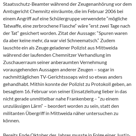
Staatsschutz-Beamter während der Zeugenanhörung vor dem
Amtsgericht Chemnitz einräumte, die im Februar 2006 bei
einem Angriff auf eine Schülergruppe verwendete “mögliche
Tatwaffe, eine zerbrochene Flasche“ wäre “erst zwei Tage nach
der Tat“ gesichert worden. Zitat der Aussage: “Spuren waren
da aber keine mehr, da war viel Schneematsch.“ Zudem
lauschte ein als Zeuge geladener Polizist aus Mittweida
während der laufenden Chemnitzer Verhandlung im
Zuschauerraum seiner anberaumten Vernehmung
vorausgehenden Aussagen anderer Zeugen – sogar in
nachmittäglichen TV-Gerichtssoaps wird so etwas anders
gehandhabt. Mithin konnte der Polizist zu Protokoll geben, an
besagtem 16. Februar von seiner Einsatzleitung lieber in das
nicht gerade unmittelbar nahe Frankenberg – “zu einem
unzulässigen Lärm“ – beordert worden zu sein, statt den
militanten Übergriff in Mittweida näher untersuchen zu
können.
Bereits Ende Oktober des Jahres musste in Folge einer Justiz-