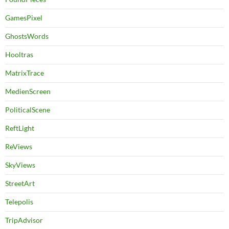
GamesPixel
GhostsWords
Hooltras
MatrixTrace
MedienScreen
PoliticalScene
ReftLight
ReViews
SkyViews
StreetArt
Telepolis
TripAdvisor