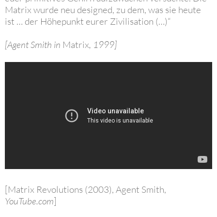
Matrix wurde neu designed, zu dem, was sie heute
ist … der Höhepunkt eurer Zivilisation (…)“
[Agent Smith in
Matrix
, 1999]
[Matrix Revolutions (2003), Agent Smith,
YouTube.com
]