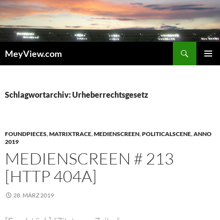
Zum
Inhalt
springen
Suchen
MeyView.com
PRIMÄR
MENÜ
Schlagwortarchiv: Urheberrechtsgesetz
FOUNDPIECES
,
MATRIXTRACE
,
MEDIENSCREEN
,
POLITICALSCENE
,
ANNO
2019
MEDIENSCREEN # 213
[HTTP 404A]
28. MÄRZ 2019