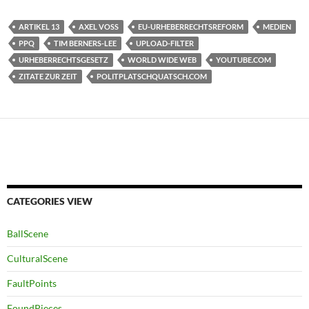
ARTIKEL 13
AXEL VOSS
EU-URHEBERRECHTSREFORM
MEDIEN
PPQ
TIM BERNERS-LEE
UPLOAD-FILTER
URHEBERRECHTSGESETZ
WORLD WIDE WEB
YOUTUBE.COM
ZITATE ZUR ZEIT
POLITPLATSCHQUATSCH.COM
CATEGORIES VIEW
BallScene
CulturalScene
FaultPoints
FoundPieces