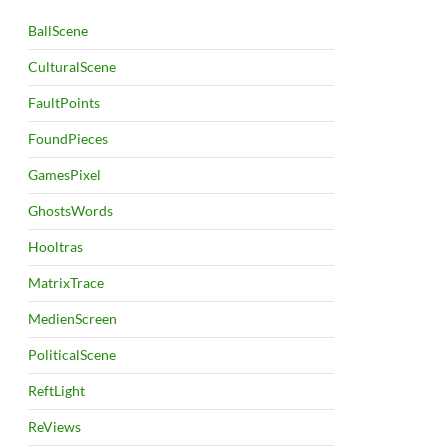
BallScene
CulturalScene
FaultPoints
FoundPieces
GamesPixel
GhostsWords
Hooltras
MatrixTrace
MedienScreen
PoliticalScene
ReftLight
ReViews