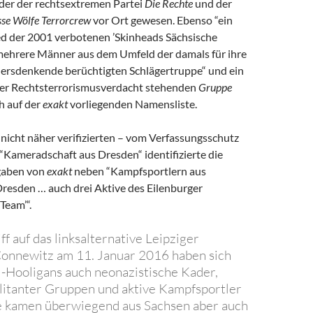
er der rechtsextremen Partei
Die Rechte
und der
se Wölfe Terrorcrew
vor Ort gewesen. Ebenso “ein
d der 2001 verbotenen ’Skinheads Sächsische
mehrere Männer aus dem Umfeld der damals für ihre
dersdenkende berüchtigten Schlägertruppe“ und ein
ter Rechtsterrorismusverdacht stehenden
Gruppe
h auf der
exakt
vorliegenden Namensliste.
r nicht näher verifizierten – vom Verfassungsschutz
“Kameradschaft aus Dresden“ identifizierte die
gaben von
exakt
neben “Kampfsportlern aus
resden … auch drei Aktive des Eilenburger
Team’“.
f auf das linksalternative Leipziger
Connewitz am 11. Januar 2016 haben sich
-Hooligans auch neonazistische Kader,
litanter Gruppen und aktive Kampfsportler
ie kamen überwiegend aus Sachsen aber auch