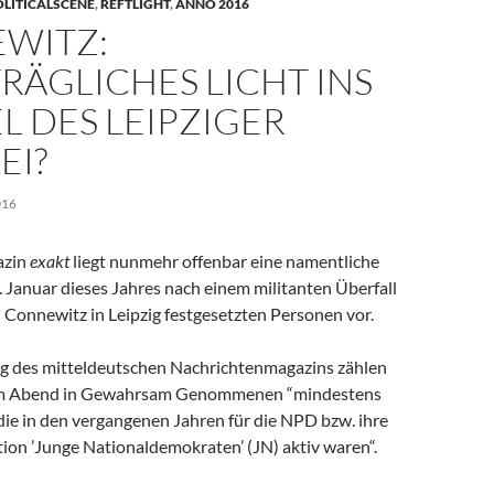
OLITICALSCENE
,
REFTLIGHT
,
ANNO 2016
WITZ:
RÄGLICHES LICHT INS
 DES LEIPZIGER
EI?
016
azin
exakt
liegt nunmehr offenbar eine namentliche
1. Januar dieses Jahres nach einem militanten Überfall
l Connewitz in Leipzig festgesetzten Personen vor.
g des mitteldeutschen Nachrichtenmagazins zählen
em Abend in Gewahrsam Genommenen “mindestens
die in den vergangenen Jahren für die NPD bzw. ihre
ion ’Junge Nationaldemokraten’ (JN) aktiv waren“.