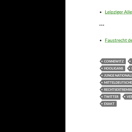
Leipziger All
***
Faustrecht d
CONNEWITZ
HOOLIGANS
JUNGE NATIONA
MITTELDEUTSCH
RECHTSEXTREMI
TWITTER
VE
EXAKT