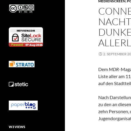
MEDIENSCREEN
,
P
CONNE
NACHT
DUNKEL
ALLERL
2. SEPTEMBER 2
Dem
MDR
-Mag
Liste aller am 1
auf den Stadttei
Nach Darstellun
zu den an dies
zehn Personen, 
Jugendorganisat
W3 VIEWS