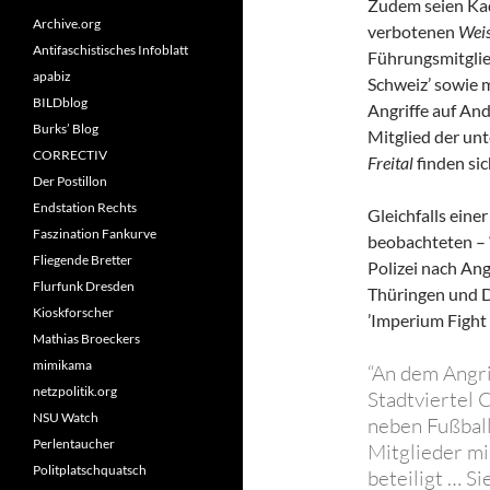
Zudem seien Kad
Archive.org
verbotenen
Weis
Antifaschistisches Infoblatt
Führungsmitglie
apabiz
Schweiz’ sowie 
BILDblog
Angriffe auf An
Burks’ Blog
Mitglied der un
CORRECTIV
Freital
finden sic
Der Postillon
Endstation Rechts
Gleichfalls eine
Faszination Fankurve
beobachteten – 
Fliegende Bretter
Polizei nach An
Flurfunk Dresden
Thüringen und D
Kioskforscher
’Imperium Fight 
Mathias Broeckers
mimikama
“An dem Angrif
netzpolitik.org
Stadtviertel 
NSU Watch
neben Fußball
Perlentaucher
Mitglieder mi
Politplatschquatsch
beteiligt … S