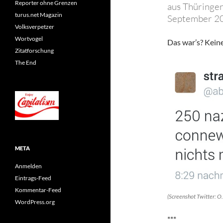
Reporter ohne Grenzen
aus Thüringen
turus.net Magazin
September 20
Volksverpetzer
Wortvogel
Das war’s? Kein
Zitatforschung
The End
META
Anmelden
Eintrags-Feed
Kommentar-Feed
(Screenshot Twitter: O
WordPress.org
***