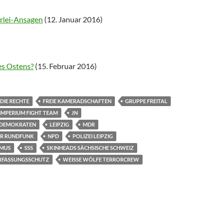
erlei-Ansagen
(12. Januar 2016)
es Ostens?
(15. Februar 2016)
DIE RECHTE
FREIE KAMERADSCHAFTEN
GRUPPE FREITAL
IMPERIUM FIGHT TEAM
JN
LDEMOKRATEN
LEIPZIG
MDR
ER RUNDFUNK
NPD
POLIZEI LEIPZIG
SMUS
SSS
SKINHEADS SÄCHSISCHE SCHWEIZ
RFASSUNGSSCHUTZ
WEISSE WÖLFE TERRORCREW