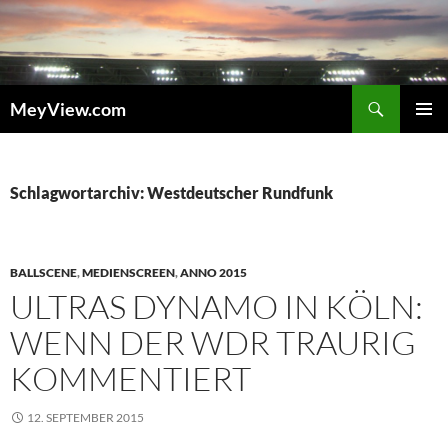
Zum
Inhalt
springen
Suchen
MeyView.com
PRIMÄR
MENÜ
Schlagwortarchiv: Westdeutscher Rundfunk
BALLSCENE
,
MEDIENSCREEN
,
ANNO 2015
ULTRAS DYNAMO IN KÖLN:
WENN DER WDR TRAURIG
KOMMENTIERT
12. SEPTEMBER 2015