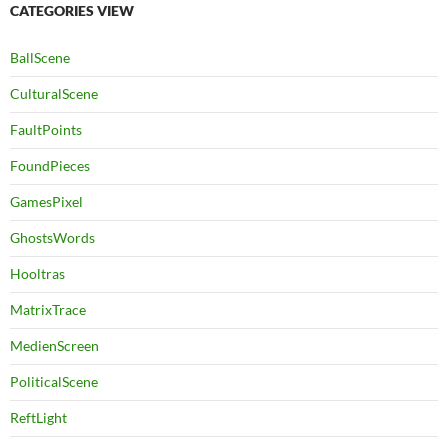
CATEGORIES VIEW
BallScene
CulturalScene
FaultPoints
FoundPieces
GamesPixel
GhostsWords
Hooltras
MatrixTrace
MedienScreen
PoliticalScene
ReftLight