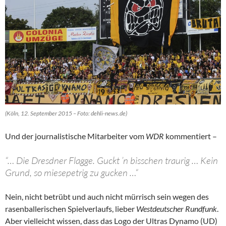
(Köln, 12. September 2015 – Foto: dehli-news.de)
Und der journalistische Mitarbeiter vom
WDR
kommentiert –
“… Die Dresdner Flagge. Guckt ’n bisschen traurig … Kein
Grund, so miesepetrig zu gucken …“
Nein, nicht betrübt und auch nicht mürrisch sein wegen des
rasenballerischen Spielverlaufs, lieber
Westdeutscher Rundfunk
.
Aber vielleicht wissen, dass das Logo der Ultras Dynamo (UD)