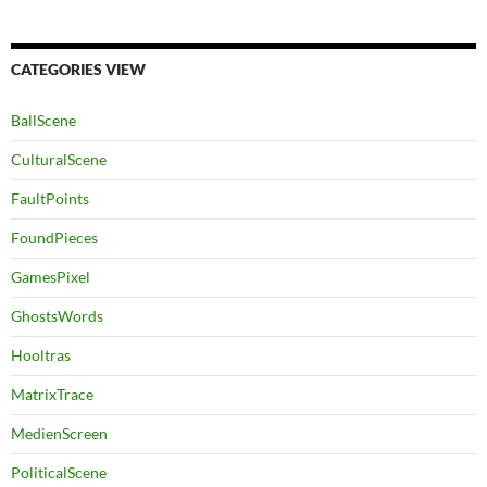
CATEGORIES VIEW
BallScene
CulturalScene
FaultPoints
FoundPieces
GamesPixel
GhostsWords
Hooltras
MatrixTrace
MedienScreen
PoliticalScene