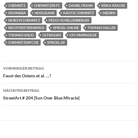
CHEMNITZ
CHEMNITZER FC
DANIEL FRAHN
ERIKA KRAUSE
HOONARA
HOOLIGANS
KAOTIC CHEMNITZ
MEDIEN
NS BOYS CHEMNITZ
PEGGY SCHELLENBERGER
RECHTSEXTREMISMUS
SPIEGEL ONLINE
THOMAS HALLER
THOMAS UHLIG
ULTRAS.WS
CFC-FANPAGE.DE
CHEMNITZERFC.DE
SPIEGEL.DE
Beitragsnavigation
VORHERIGER BEITRAG
Faust des Ostens et al. …?
NÄCHSTER BEITRAG
StreetArt # 204 [Sun Over Blue Miracle]