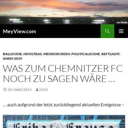
Zum
Inhalt
springen
Suchen
MeyView.com
PRIMÄR
MENÜ
BALLSCENE
,
HOOLTRAS
,
MEDIENSCREEN
,
POLITICALSCENE
,
REFTLIGHT
,
ANNO 2019
WAS ZUM CHEMNITZER FC
NOCH ZU SAGEN WÄRE …
10. MÄRZ 2019
[OM]
… auch aufgrund der letzt zurückliegend aktuellen Ereignisse –