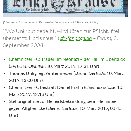
(Chemnitz. Fischerwiese. Remember? – Screenshot Ultras.ws: O.M.)
“’Wo Unkraut gedeiht, wird Jäten zur Pflicht.’ frei
übersetzt: Nazis raus!“ (
cfc-fanpage.de
– Forum
, 3.
September 2008)
Chemnitzer FC: Trauer um Neonazi – der Fall im Überblick
(
SPIEGEL ONLINE
, 10. März 2019, 17:31 Uhr)
Thomas Uhlig legt Ämter nieder (
chemnitzerfc.de
, 10. März
2019, 13:00 Uhr)
Chemnitzer FC bestraft Daniel Frahn (
chemnitzerfc.de
, 10.
März 2019, 12:13 Uhr)
Stellungnahme zur Beileidsbekundung beim Heimspiel
gegen Altglienicke (
chemnitzerfc.de
, 10. März 2019, 08:45
Uhr)