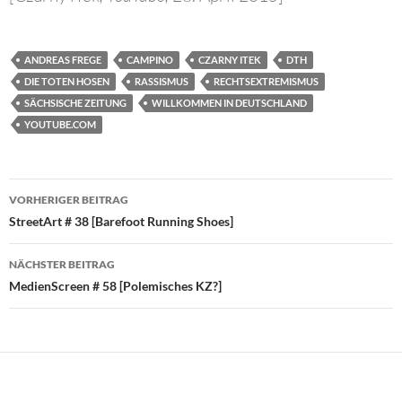
ANDREAS FREGE
CAMPINO
CZARNY ITEK
DTH
DIE TOTEN HOSEN
RASSISMUS
RECHTSEXTREMISMUS
SÄCHSISCHE ZEITUNG
WILLKOMMEN IN DEUTSCHLAND
YOUTUBE.COM
Beitragsnavigation
VORHERIGER BEITRAG
StreetArt # 38 [Barefoot Running Shoes]
NÄCHSTER BEITRAG
MedienScreen # 58 [Polemisches KZ?]