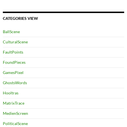
CATEGORIES VIEW
BallScene
CulturalScene
FaultPoints
FoundPieces
GamesPixel
GhostsWords
Hooltras
MatrixTrace
MedienScreen
PoliticalScene