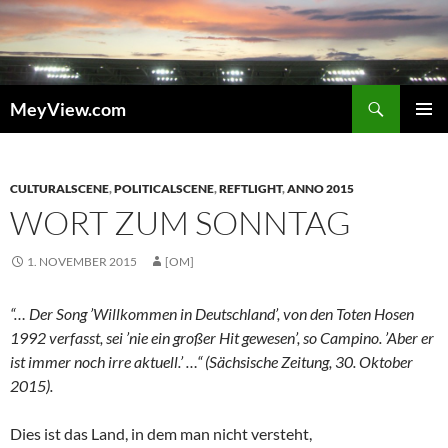
Zum
Inhalt
springen
Suchen
MeyView.com
PRIMÄR
MENÜ
CULTURALSCENE
,
POLITICALSCENE
,
REFTLIGHT
,
ANNO 2015
WORT ZUM SONNTAG
1. NOVEMBER 2015
[OM]
“… Der Song ’Willkommen in Deutschland’, von den Toten Hosen
1992 verfasst, sei ’nie ein großer Hit gewesen’, so Campino. ’Aber er
ist immer noch irre aktuell.’ …“ (Sächsische Zeitung, 30. Oktober
2015).
Dies ist das Land, in dem man nicht versteht,