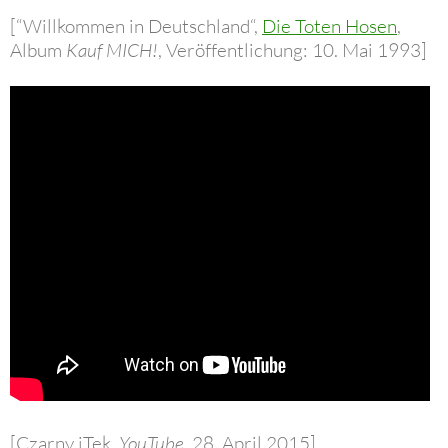
[“Willkommen in Deutschland“,
Die Toten Hosen
,
Album
Kauf MICH!
, Veröffentlichung: 10. Mai 1993]
[Czarny iTek
, YouTube,
28. April 2015]