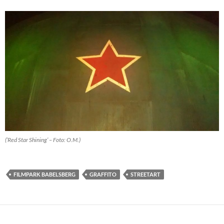
(’Red Star Shining’ – Foto: O.M.)
FILMPARK BABELSBERG
GRAFFITO
STREETART