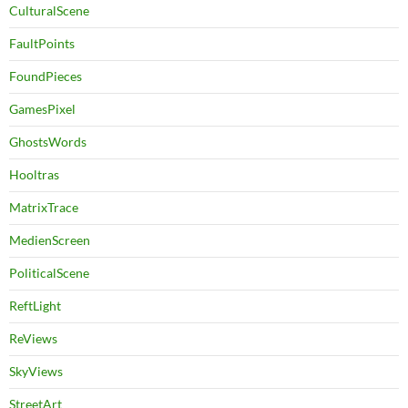
CulturalScene
FaultPoints
FoundPieces
GamesPixel
GhostsWords
Hooltras
MatrixTrace
MedienScreen
PoliticalScene
ReftLight
ReViews
SkyViews
StreetArt