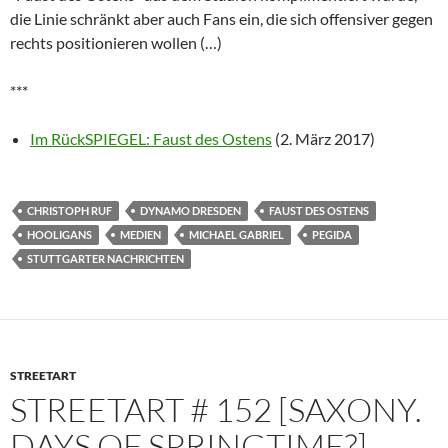
die Linie schränkt aber auch Fans ein, die sich offensiver gegen
rechts positionieren wollen (…)
***
Im RückSPIEGEL: Faust des Ostens
(2. März 2017)
CHRISTOPH RUF
DYNAMO DRESDEN
FAUST DES OSTENS
HOOLIGANS
MEDIEN
MICHAEL GABRIEL
PEGIDA
STUTTGARTER NACHRICHTEN
STREETART
STREETART # 152 [SAXONY.
DAYS OF SPRINGTIME?]