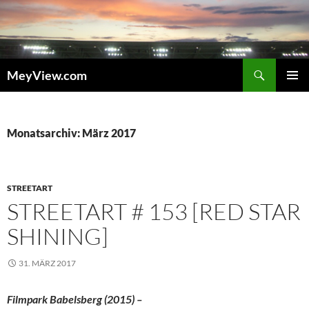
Zum
Inhalt
springen
Suchen
MeyView.com
PRIMÄR
MENÜ
Monatsarchiv: März 2017
STREETART
STREETART # 153 [RED STAR
SHINING]
31. MÄRZ 2017
Filmpark Babelsberg (2015) –