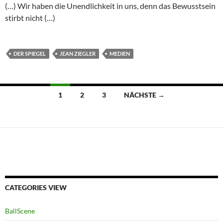
(…) Wir haben die Unendlichkeit in uns, denn das Bewusstsein
stirbt nicht (…)
DER SPIEGEL
JEAN ZIEGLER
MEDIEN
Beitragsnavigation
1
2
3
NÄCHSTE →
CATEGORIES VIEW
BallScene