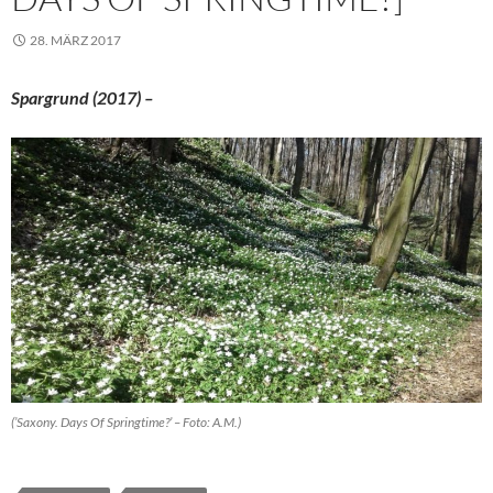
28. MÄRZ 2017
Spargrund (2017) –
(’Saxony. Days Of Springtime?’ – Foto: A.M.)