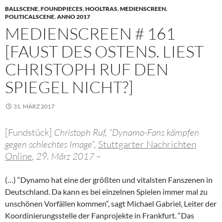
BALLSCENE
,
FOUNDPIECES
,
HOOLTRAS
,
MEDIENSCREEN
,
POLITICALSCENE
,
ANNO 2017
MEDIENSCREEN # 161
[FAUST DES OSTENS. LIEST
CHRISTOPH RUF DEN
SPIEGEL NICHT?]
31. MÄRZ 2017
[Fundstück]
Christoph Ruf, “Dynamo-Fans kämpfen
gegen schlechtes Image“,
Stuttgarter Nachrichten
Online
, 29. März 2017 –
(…) “Dynamo hat eine der größten und vitalsten Fanszenen in
Deutschland. Da kann es bei einzelnen Spielen immer mal zu
unschönen Vorfällen kommen“, sagt Michael Gabriel, Leiter der
Koordinierungsstelle der Fanprojekte in Frankfurt. “Das