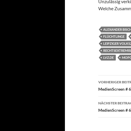
Unzulässig verk
Welche Zusamm
ALEXANDER BISC
FLÜCHTLINGE
LEIPZIGER VOLKS
RECHTSEXTREMI
LVZ.DE
MOPO
Beitragsn
VORHERIGER BEIT
MedienScreen # 6
NÄCHSTER BEITRA
MedienScreen # 6