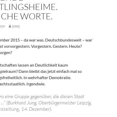
TLINGSHEIME.
ICHE WORTE.
015
[OM]
zember 2015 – da war was. Deutschbundesweit – war
st vorvorgestern. Vorgestern. Gestern. Heute?
orgen?
otschaften lassen an Deutlichkeit kaum
pielraum? Dann bleibt das jetzt einfach mal so
freiheitlich. In wehrhafter Demokratie.
chtsstaatlich. Irgendwie.
uns eine Gruppe gegenüber, die diesen Staat
l …“ (Burkhard Jung, Oberbürgermeister Leipzig,
kszeitung
, 14. Dezember).