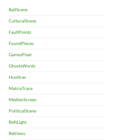
BallScene
CulturalScene
FaultPoints
FoundPieces
GamesPixel
GhostsWords
Hooltras
MatrixTrace
MedienScreen
PoliticalScene
ReftLight
ReViews