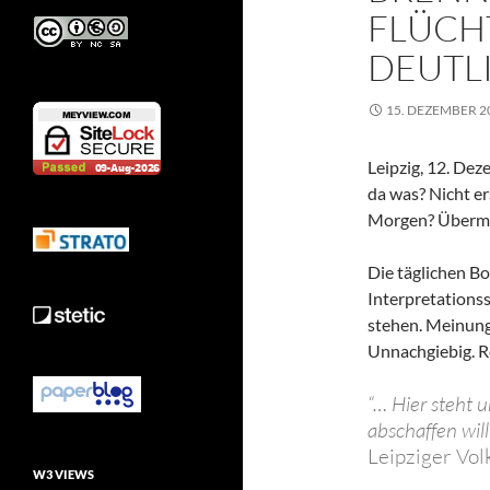
FLÜCH
DEUTL
15. DEZEMBER 2
Leipzig, 12. De
da was? Nicht er
Morgen? Überm
Die täglichen B
Interpretationss
stehen. Meinungs
Unnachgiebig. Re
“… Hier steht 
abschaffen wil
Leipziger Vol
W3 VIEWS