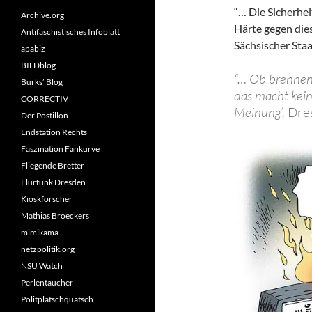
“… Die Sicherhe
Archive.org
Härte gegen die
Antifaschistisches Infoblatt
Sächsischer Staa
apabiz
BILDblog
“… Ob brennen
Burks’ Blog
das macht kein
CORRECTIV
Meinung’,
Dre
Der Postillon
Endstation Rechts
Faszination Fankurve
Fliegende Bretter
Flurfunk Dresden
Kioskforscher
Mathias Broeckers
mimikama
netzpolitik.org
NSU Watch
Perlentaucher
Politplatschquatsch