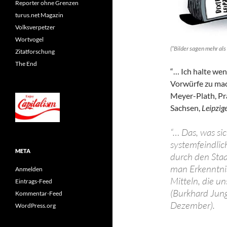
Reporter ohne Grenzen
turus.net Magazin
Volksverpetzer
Wortvogel
(“Bilder sagen mehr al
Zitatforschung
The End
“… Ich halte wen
Vorwürfe zu mac
Meyer-Plath, Pr
Sachsen,
Leipzig
“… Das, was sic
systemfeindlich
META
durch den Sta
man Erkenntnis
Anmelden
Mitteln, die un
Eintrags-Feed
(Burkhard Jung
Kommentar-Feed
Dezember).
WordPress.org