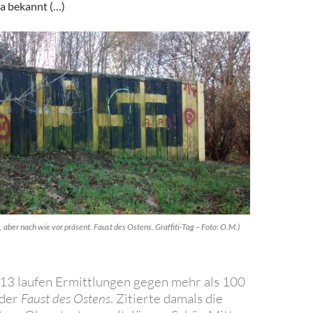
a bekannt (…)
 aber nach wie vor präsent. Faust des Ostens. Graffiti-Tag – Foto: O.M.)
13 laufen Ermittlungen gegen mehr als 100
 der
Faust des Ostens
. Zitierte damals die