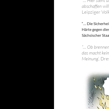
“… Hier steht 
abschaffen wil
Leipziger Vol
“… Die Sicherhe
Härte gegen die
Sächsischer Staa
“… Ob brennen
das macht kein
Meinung’,
Dre