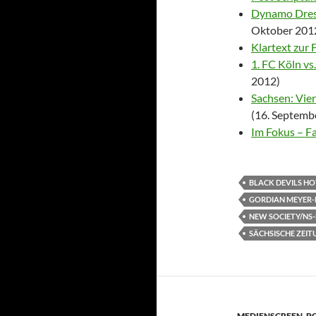
Dynamo Dresd
Oktober 201
Klartext zur 
1. FC Köln v
2012)
Sachsen: Vie
(16. Septemb
Im Fokus – F
BLACK DEVILS H
GORDIAN MEYER-
NEW SOCIETY/NS
SÄCHSISCHE ZEIT
MEDIENSCREEN
,
P