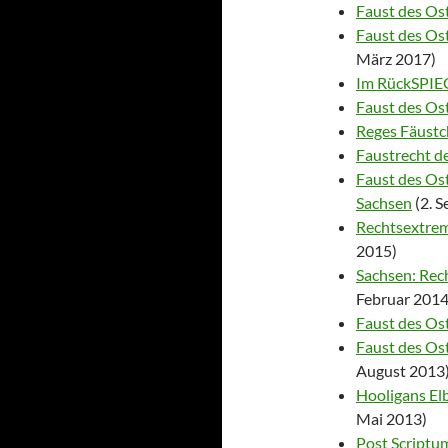
Faust des Os
Faust des Ost
März 2017)
Im RückSPIEG
Faust des Ost
Reges Fäustc
Faustrecht d
Faust des Os
Sachsen
(2. 
Rechtsextrem
2015)
Sachsen: Rec
Februar 2014
Faust des Os
Faust des Os
August 2013
Hooligans Elb
Mai 2013)
Post Scriptu