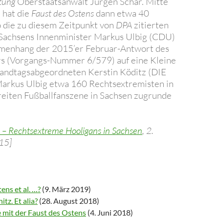
tung
Oberstaatsanwalt Jürgen Schär. Mitte
 hat die
Faust des Ostens
dann etwa 40
o die zu diesem Zeitpunkt von
DPA
zitierten
Sachsens Innenminister Markus Ulbig (CDU)
menhang der 2015’er Februar-Antwort des
rs (Vorgangs-Nummer 6/579) auf eine Kleine
Landtagsabgeordneten Kerstin Köditz (DIE
Markus Ulbig etwa 160 Rechtsextremisten in
eiten Fußballfanszene in Sachsen zugrunde
l – Rechtsextreme Hooligans in Sachsen
, 2.
15]
ens et al. …?
(9. März 2019)
tz. Et alia?
(28. August 2018)
 mit der Faust des Ostens
(4. Juni 2018)