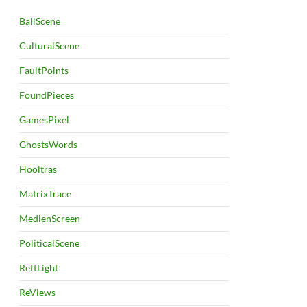
BallScene
CulturalScene
FaultPoints
FoundPieces
GamesPixel
GhostsWords
Hooltras
MatrixTrace
MedienScreen
PoliticalScene
ReftLight
ReViews