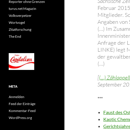
Sächsische Zei
Reporter ohne Grenzen
Februar 2015
turus.net Magazin
Mitglieder. S
Volksverpetzer
Angaben von 
Wortvogel
(…) Im Zusam
Zitatforschung
Innenministe
The End
Anfrage der 
LINKE) legt 
der gewaltber
(…)
[
(…) Zählappel
September 20
META
Anmelden
***
Feed der Einträge
Kommentar-Feed
Faust des Ost
WordPress.org
Kaotic Chemni
Gerichtsjahre