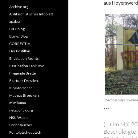
aus Hoyerswerd
Archive.org
Antifaschistisches Infoblatt
apabiz
BILDblog
Burks’ Blog
CORRECTIV
Der Postillon
Endstation Rechts
Faszination Fankurve
Fliegende Bretter
Flurfunk Dresden
Kioskforscher
Mathias Broeckers
(Nicht in Hoyerswerda,
mimikama
***
netzpolitik.org
NSU Watch
(…) Im Mai 20
Perlentaucher
Beschuldigte
Politplatschquatsch