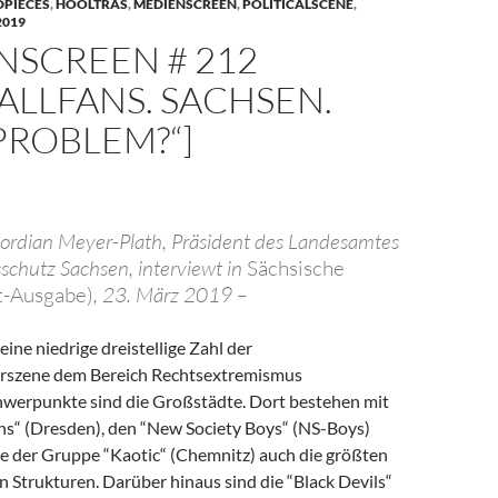
PIECES
,
HOOLTRAS
,
MEDIENSCREEN
,
POLITICALSCENE
,
2019
NSCREEN # 212
ALLFANS. SACHSEN. “
ROBLEM?“]
ordian Meyer-Plath, Präsident des Landesamtes
sschutz Sachsen, interviewt in
Sächsische
t-Ausgabe)
, 23. März 2019 –
eine niedrige dreistellige Zahl der
rszene dem Bereich Rechtsextremismus
hwerpunkte sind die Großstädte. Dort bestehen mit
ns“ (Dresden), den “New Society Boys“ (NS-Boys)
e der Gruppe “Kaotic“ (Chemnitz) auch die größten
n Strukturen. Darüber hinaus sind die “Black Devils“