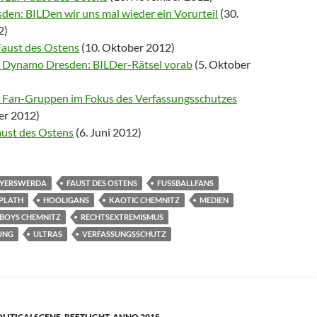
en: BILDen wir uns mal wieder ein Vorurteil
(30.
2)
Faust des Ostens
(10. Oktober 2012)
s. Dynamo Dresden: BILDer-Rätsel vorab
(5. Oktober
r Fan-Gruppen im Fokus des Verfassungsschutzes
er 2012)
aust des Ostens
(6. Juni 2012)
OYERSWERDA
FAUST DES OSTENS
FUSSBALLFANS
PLATH
HOOLIGANS
KAOTIC CHEMNITZ
MEDIEN
-BOYS CHEMNITZ
RECHTSEXTREMISMUS
UNG
ULTRAS
VERFASSUNGSSCHUTZ
OLITICALSCENE
,
REFTLIGHT
,
ANNO 2015