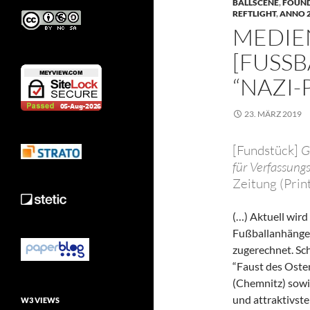
BALLSCENE
,
FOUND
REFTLIGHT
,
ANNO 
MEDIE
[FUSSB
NAZI-P
23. MÄRZ 2019
[Fundstück]
G
für Verfassung
Zeitung (Prin
(…) Aktuell wird 
Fußballanhänge
zugerechnet. Sc
“Faust des Oste
(Chemnitz) sowi
und attraktivste
W3 VIEWS