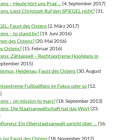
tens – Heute hört uns Prag …
(4. September 2017)
ens. Liest Christoph Ruf den SPIEGEL nicht?
(31.
EL: Faust des Ostens
(2. März 2017)
ens – to stand by?
(19. Juni 2016)
hen des Ostens?
(20. Mai 2016)
es Ostens?
(15. Februar 2016)
tens: Zählappell – Rechtsextreme Hooligans in
September 2015)
ismus, Heidenau, Faust des Ostens
(30. August
htsextreme Fußballfans im Fokus oder so
(12.
)
tens – on mission to mars?
(18. September 2013)
tens: Die Staatsanwaltschaft hat das Wort
(23.
)
florenz: Ein Oberstaatsanwalt spricht über …
(16.
m zur Faust des Ostens
(18. November 2012)