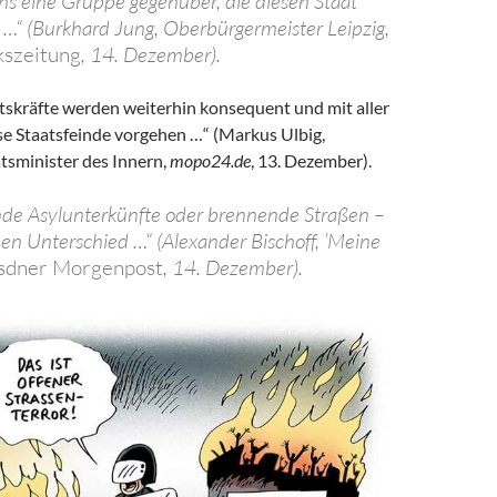
uns eine Gruppe gegenüber, die diesen Staat
l …“ (Burkhard Jung, Oberbürgermeister Leipzig,
kszeitung
, 14. Dezember).
itskräfte werden weiterhin konsequent und mit aller
se Staatsfeinde vorgehen …“ (Markus Ulbig,
tsminister des Innern,
mopo24.de
, 13. Dezember).
de Asylunterkünfte oder brennende Straßen –
en Unterschied …“ (Alexander Bischoff, ’Meine
sdner Morgenpost
, 14. Dezember).