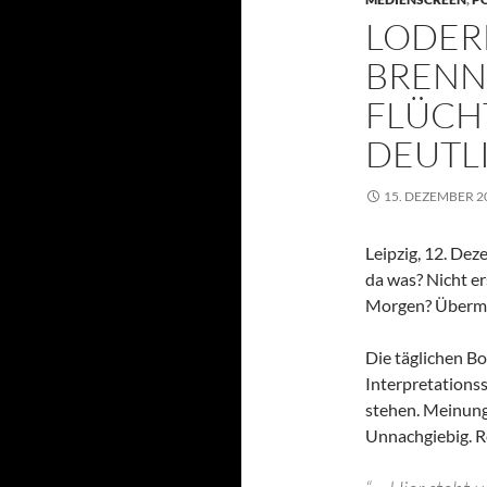
LODER
BREN
FLÜCH
DEUTL
15. DEZEMBER 2
Leipzig, 12. De
da was? Nicht er
Morgen? Überm
Die täglichen B
Interpretationss
stehen. Meinungs
Unnachgiebig. Re