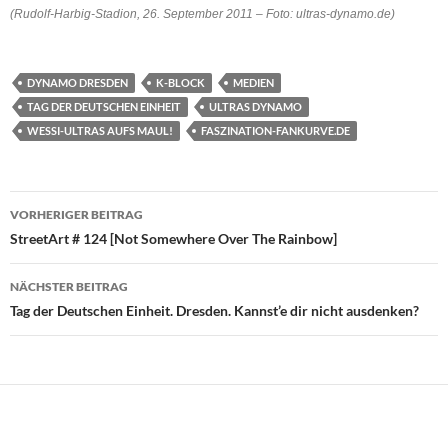
(Rudolf-Harbig-Stadion, 26. September 2011 – Foto: ultras-dynamo.de)
DYNAMO DRESDEN
K-BLOCK
MEDIEN
TAG DER DEUTSCHEN EINHEIT
ULTRAS DYNAMO
WESSI-ULTRAS AUFS MAUL!
FASZINATION-FANKURVE.DE
Beitragsnavigation
VORHERIGER BEITRAG
StreetArt # 124 [Not Somewhere Over The Rainbow]
NÄCHSTER BEITRAG
Tag der Deutschen Einheit. Dresden. Kannst’e dir nicht ausdenken?