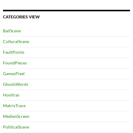
CATEGORIES VIEW
BallScene
CulturalScene
FaultPoints
FoundPieces
GamesPixel
GhostsWords
Hooltras
MatrixTrace
MedienScreen
PoliticalScene