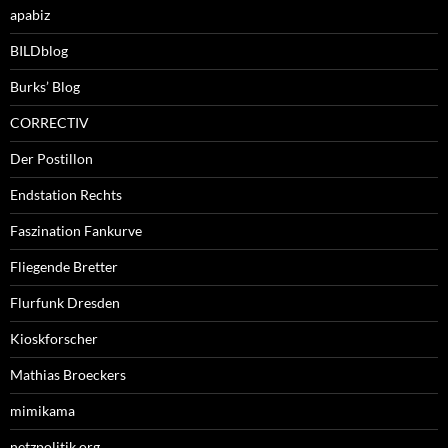
apabiz
BILDblog
Burks’ Blog
CORRECTIV
Der Postillon
Endstation Rechts
Faszination Fankurve
Fliegende Bretter
Flurfunk Dresden
Kioskforscher
Mathias Broeckers
mimikama
netzpolitik.org