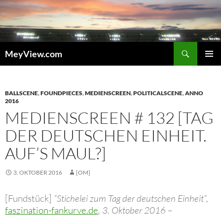
Zum
Inhalt
springen
Suchen
MeyView.com
PRIMÄR
MENÜ
BALLSCENE
,
FOUNDPIECES
,
MEDIENSCREEN
,
POLITICALSCENE
,
ANNO
2016
MEDIENSCREEN # 132 [TAG
DER DEUTSCHEN EINHEIT.
AUF’S MAUL?]
3. OKTOBER 2016
[OM]
[Fundstück]
“Stichelei zum Tag der deutschen Einheit“,
faszination-fankurve.de
, 3. Oktober 2016 –