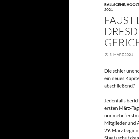
BALLSCENE
,
HOOL
2021
FAUST 
DRESD
GERIC
3. MÄRZ 2021
Die schier unen
ein neues Kapit
abschließend?
Jedenfalls beric
ersten März-Tag
nunmehr “erstma
Mitglieder und 
29. März beginn
Staatsschutzkam