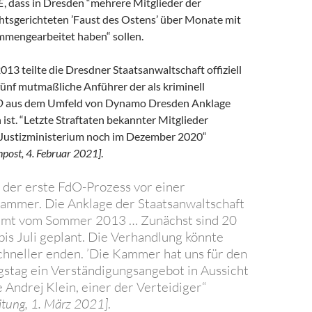
E
, dass in Dresden “mehrere Mitglieder der
chtsgerichteten ’Faust des Ostens’ über Monate mit
ammengearbeitet haben“ sollen.
13 teilte die Dresdner Staatsanwaltschaft offiziell
fünf mutmaßliche Anführer der als kriminell
O
aus dem Umfeld von Dynamo Dresden Anklage
st. “Letzte Straftaten bekannter Mitglieder
 Justizministerium noch im Dezember 2020“
post, 4. Februar 2021]
.
un der erste FdO-Prozess vor einer
ammer. Die Anklage der Staatsanwaltschaft
mt vom Sommer 2013 … Zunächst sind 20
bis Juli geplant. Die Verhandlung könnte
chneller enden. ’Die Kammer hat uns für den
gstag ein Verständigungsangebot in Aussicht
te Andrej Klein, einer der Verteidiger“
itung, 1. März 2021]
.