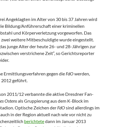
ei Angeklagten im Alter von 30 bis 37 Jahren wird
ie Bildung/Anführerschaft einer kriminellen
ebstahl und Körperverletzung vorgeworfen. Das
 zwei weitere Mitbeschuldigte wurde eingestellt.
das junge Alter der heute 26- und 28-Jährigen zur
inzwischen verstrichene Zeit“, so Gerichtsreporter
ider.
he Ermittlungsverfahren gegen die
FdO
werden,
ni 2012 geführt.
ison 2011/12 verbannte die aktive Dresdner Fan-
des Ostens
als Gruppierung aus dem K-Block im
tadion. Optische Zeichen der
FdO
sind allerdings im
auch in der Region aktuell nach wie vor nicht zu
chenzeitlich
berichtete
dann im Januar 2013