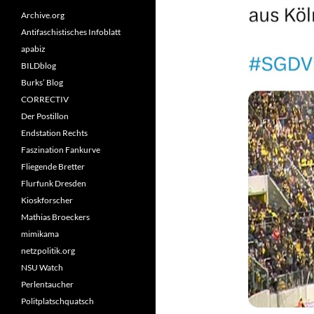
Archive.org
Antifaschistisches Infoblatt
apabiz
BILDblog
Burks’ Blog
CORRECTIV
Der Postillon
Endstation Rechts
Faszination Fankurve
Fliegende Bretter
Flurfunk Dresden
Kioskforscher
Mathias Broeckers
mimikama
netzpolitik.org
NSU Watch
Perlentaucher
Politplatschquatsch