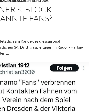
TRAS
,
MEDIENSCREEN
,
ANNO 2024
NER K-BLOCK.
ANNTE FANS?
 letztlich am Rande des diessaisonal
tlichen 34. Drittligaspieltages im Rudolf-Harbig-
den …