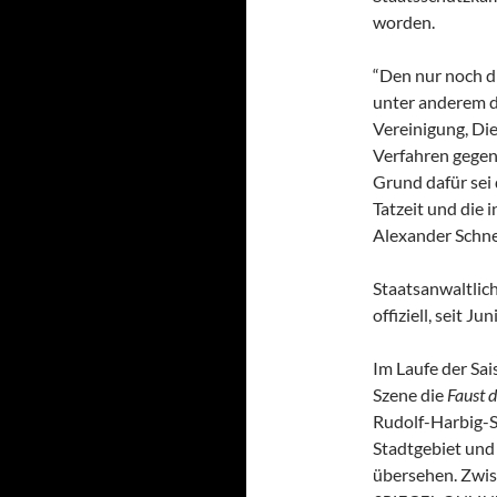
worden.
“Den nur noch dr
unter anderem d
Vereinigung, Di
Verfahren gegen
Grund dafür sei 
Tatzeit und die 
Alexander Schne
Staatsanwaltlic
offiziell, seit Ju
Im Laufe der Sa
Szene die
Faust 
Rudolf-Harbig-S
Stadtgebiet und 
übersehen. Zwis