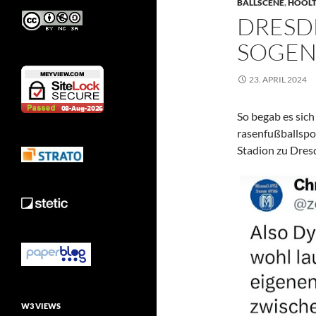
BALLSCENE
,
HOOL
DRESD
SOGEN
23. APRIL 2024
So begab es sich
rasenfußballspor
Stadion zu Dres
W3 VIEWS