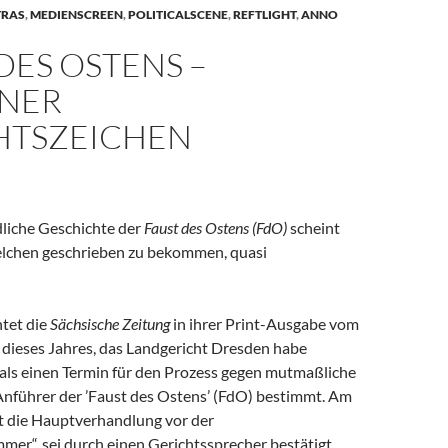
TRAS
,
MEDIENSCREEN
,
POLITICALSCENE
,
REFTLIGHT
,
ANNO
DES OSTENS –
NER
HTSZEICHEN
dliche Geschichte der
Faust des Ostens (FdO)
scheint
elchen geschrieben zu bekommen, quasi
htet die
Sächsische Zeitung
in ihrer Print-Ausgabe vom
 dieses Jahres, das Landgericht Dresden habe
ls einen Termin für den Prozess gegen mutmaßliche
Anführer der ’Faust des Ostens’ (FdO) bestimmt. Am
t die Hauptverhandlung vor der
mer“, sei durch einen Gerichtssprecher bestätigt