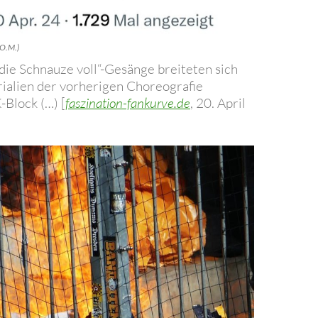
 O.M.)
die Schnauze voll“-Gesänge breiteten sich
ialien der vorherigen Choreografie
-Block (…) [
faszination-fankurve.de
, 20. April