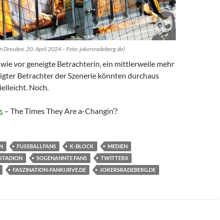
n Dresden, 20. April 2024 – Foto: jokersradeberg.de)
wie vor geneigte Betrachterin, ein mittlerweile mehr
igter Betrachter der Szenerie könnten durchaus
elleicht. Noch.
s
– The Times They Are a-Changin’?
N
FUSSBALLFANS
K-BLOCK
MEDIEN
STADION
SOGENANNTE FANS
TWITTERX
FASZINATION-FANKURVE.DE
JOKERSRADEBERG.DE