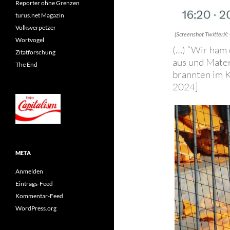
Reporter ohne Grenzen
turus.net Magazin
Volksverpetzer
(Screenshot TwitterX:
Wortvogel
(…) “Wir ham 
Zitatforschung
aus und Mater
The End
brannten im K
2024]
META
Anmelden
Eintrags-Feed
Kommentar-Feed
WordPress.org