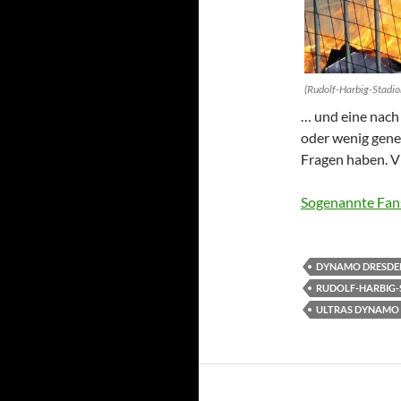
(Rudolf-Harbig-Stadio
… und eine nach 
oder wenig gene
Fragen haben. Vi
Sogenannte Fan
DYNAMO DRESDE
RUDOLF-HARBIG-
ULTRAS DYNAMO