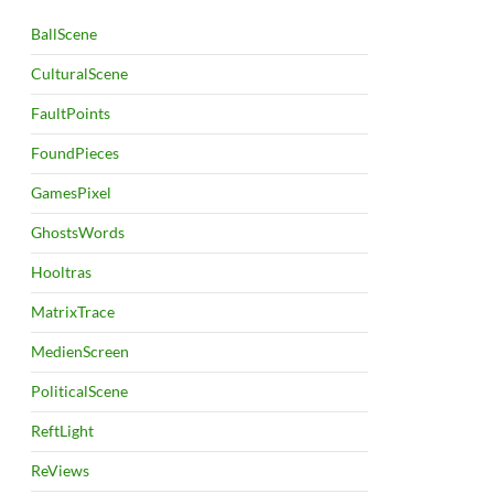
BallScene
CulturalScene
FaultPoints
FoundPieces
GamesPixel
GhostsWords
Hooltras
MatrixTrace
MedienScreen
PoliticalScene
ReftLight
ReViews