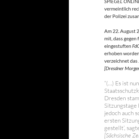
SPIEGEL ONLIN
vermeintlich re
der Polizei zus
Am 22. August 20
mit, dass gegen 
eingestuften
Fd
erhoben worden i
verzeichnet das
[Dresdner Morgen
“(…) Es ist n
Staatsschutzk
Dresden stam
Sitzungstage 
jedoch auch s
ersten Sitzun
gestellt’, sag
[Sächsische Ze