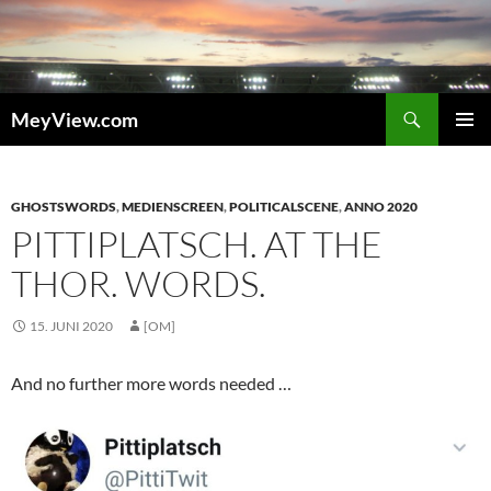
Zum
Inhalt
springen
Suchen
MeyView.com
PRIMÄR
MENÜ
GHOSTSWORDS
,
MEDIENSCREEN
,
POLITICALSCENE
,
ANNO 2020
PITTIPLATSCH. AT THE
THOR. WORDS.
15. JUNI 2020
[OM]
And no further more words needed …