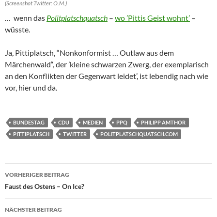
(Screenshot Twitter: O.M.)
… wenn das
Politplatschquatsch
–
wo ’Pittis Geist wohnt’
–
wüsste.
Ja, Pittiplatsch, “Nonkonformist … Outlaw aus dem
Märchenwald“, der ’kleine schwarzen Zwerg, der exemplarisch
an den Konflikten der Gegenwart leidet’, ist lebendig nach wie
vor, hier und da.
BUNDESTAG
CDU
MEDIEN
PPQ
PHILIPP AMTHOR
PITTIPLATSCH
TWITTER
POLITPLATSCHQUATSCH.COM
Beitragsnavigation
VORHERIGER BEITRAG
Faust des Ostens – On Ice?
NÄCHSTER BEITRAG