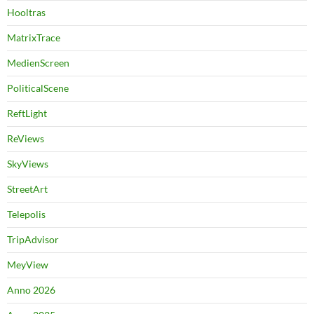
Hooltras
MatrixTrace
MedienScreen
PoliticalScene
ReftLight
ReViews
SkyViews
StreetArt
Telepolis
TripAdvisor
MeyView
Anno 2026