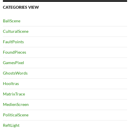
CATEGORIES VIEW
BallScene
CulturalScene
FaultPoints
FoundPieces
GamesPixel
GhostsWords
Hooltras
MatrixTrace
MedienScreen
PoliticalScene
ReftLight