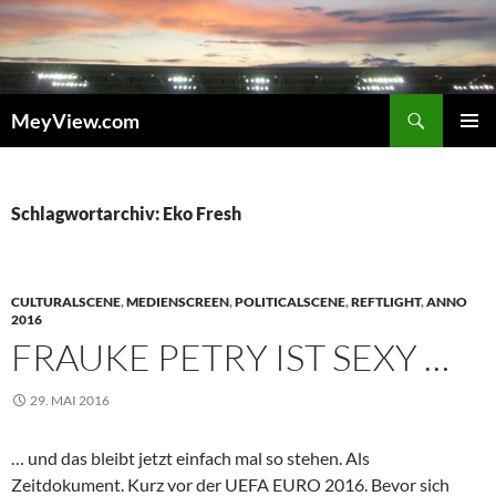
Zum
Inhalt
springen
Suchen
MeyView.com
PRIMÄR
MENÜ
Schlagwortarchiv: Eko Fresh
CULTURALSCENE
,
MEDIENSCREEN
,
POLITICALSCENE
,
REFTLIGHT
,
ANNO
2016
FRAUKE PETRY IST SEXY …
29. MAI 2016
… und das bleibt jetzt einfach mal so stehen. Als
Zeitdokument. Kurz vor der UEFA EURO 2016. Bevor sich