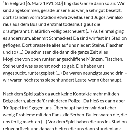
“In Belgrad [6. März 1991, 3:0] fing das Ganze dann so an: Wir
sind angekommen, gerade unser Bus war ja sehr gut besetzt,
dort standen vorm Stadion etwa zweitausend Jugos, wir also
raus aus dem Bus und erstmal todesmutig auf die
draufgerannt. Natürlich völlig bescheuert (…) Auf einmal ging
es andersrum, aber mit Schmackes! Da sind wir fast ins Stadion
geflogen. Dort prasselte alles auf uns nieder: Steine, Flaschen
und so (…) Da schmissen die dann die ganze Zeit alles
Mögliche von oben runter: angeschliffene Münzen, Flaschen,
Steine und was es sonst noch so gab. Die haben uns
angespuckt, runtergepisst (…) Da waren neunzigtausend drin –
wir waren höchstens siebenhundert Leute, wenn überhaupt.
Nach dem Spiel gab’s da auch keine Kontakte mehr mit den
Belgradern, aber dafür mit deren Polizei. Da hieß es dann aber
’Knüppel frei!’ gegen uns. Überhaupt hatten wir dort eher
wenig Probleme mit den Fans, die Serben-Bullen waren die, die
uns fertig machten (…) Vor dem Spiel haben die uns ins Stadion
reingeprügelt und danach hielten die uns dann stundenlang