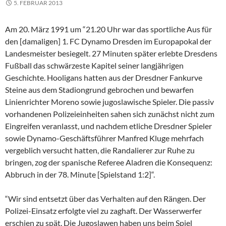
5. FEBRUAR 2013
Am 20. März 1991 um “21.20 Uhr war das sportliche Aus für
den [damaligen] 1. FC Dynamo Dresden im Europapokal der
Landesmeister besiegelt. 27 Minuten später erlebte Dresdens
Fußball das schwärzeste Kapitel seiner langjährigen
Geschichte. Hooligans hatten aus der Dresdner Fankurve
Steine aus dem Stadiongrund gebrochen und bewarfen
Linienrichter Moreno sowie jugoslawische Spieler. Die passiv
vorhandenen Polizeieinheiten sahen sich zunächst nicht zum
Eingreifen veranlasst, und nachdem etliche Dresdner Spieler
sowie Dynamo-Geschäftsführer Manfred Kluge mehrfach
vergeblich versucht hatten, die Randalierer zur Ruhe zu
bringen, zog der spanische Referee Aladren die Konsequenz:
Abbruch in der 78. Minute [Spielstand 1:2]“.
“Wir sind entsetzt über das Verhalten auf den Rängen. Der
Polizei-Einsatz erfolgte viel zu zaghaft. Der Wasserwerfer
erschien zu spät. Die Jugoslawen haben uns beim Spiel