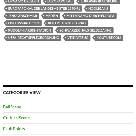
DYNAMO DRESDEN
EUROPAPOKAL
EUROPAPOKAL SPERRE
EUROPAPOKAL DER LANDESMEISTER 1990/91
HOOLIGANS
JENS GENSCHMAR
MEDIEN
MIT DYNAMO DURCH EUROPA
OSTFUSSBALL.COM
ROTER STERN BELGRAD
RUDOLF-HARBIG-STADION
SCHWARZER HALS GELBE ZÄHNE
UEFA-RECHTSPFLEGEORDNUNG
VEIT PÄTZUG
YOUTUBE.COM
CATEGORIES VIEW
BallScene
CulturalScene
FaultPoints