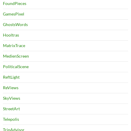
FoundPieces
GamesPixel
GhostsWords
Hooltras
MatrixTrace
MedienScreen
PoliticalScene
ReftLight
ReViews
SkyViews
StreetArt
Telepolis
TripAdvisor