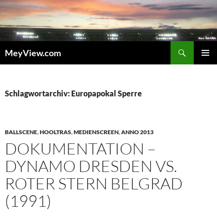
Zum
Inhalt
springen
Suchen
MeyView.com
PRIMÄR
MENÜ
Schlagwortarchiv: Europapokal Sperre
BALLSCENE
,
HOOLTRAS
,
MEDIENSCREEN
,
ANNO 2013
DOKUMENTATION –
DYNAMO DRESDEN VS.
ROTER STERN BELGRAD
(1991)