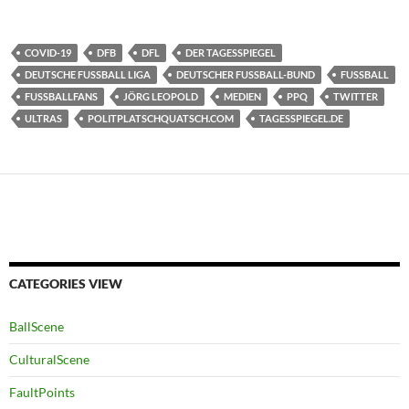
COVID-19
DFB
DFL
DER TAGESSPIEGEL
DEUTSCHE FUSSBALL LIGA
DEUTSCHER FUSSBALL-BUND
FUSSBALL
FUSSBALLFANS
JÖRG LEOPOLD
MEDIEN
PPQ
TWITTER
ULTRAS
POLITPLATSCHQUATSCH.COM
TAGESSPIEGEL.DE
CATEGORIES VIEW
BallScene
CulturalScene
FaultPoints