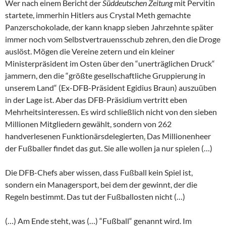
Wer nach einem Bericht der
Süddeutschen Zeitung
mit Pervitin
startete, immerhin Hitlers aus Crystal Meth gemachte
Panzerschokolade, der kann knapp sieben Jahrzehnte später
immer noch vom Selbstvertrauensschub zehren, den die Droge
auslöst. Mögen die Vereine zetern und ein kleiner
Ministerpräsident im Osten über den “unerträglichen Druck“
jammern, den die “größte gesellschaftliche Gruppierung in
unserem Land“ (Ex-DFB-Präsident Egidius Braun) auszuüben
in der Lage ist. Aber das DFB-Präsidium vertritt eben
Mehrheitsinteressen. Es wird schließlich nicht von den sieben
Millionen Mitgliedern gewählt, sondern von 262
handverlesenen Funktionärsdelegierten
.
Das Millionenheer
der Fußballer findet das gut. Sie alle wollen ja nur spielen (…)
Die DFB-Chefs aber wissen, dass Fußball kein Spiel ist,
sondern ein Managersport, bei dem der gewinnt, der die
Regeln bestimmt. Das tut der Fußballosten nicht (…)
(…) Am Ende steht, was (…) “Fußball“ genannt wird. Im