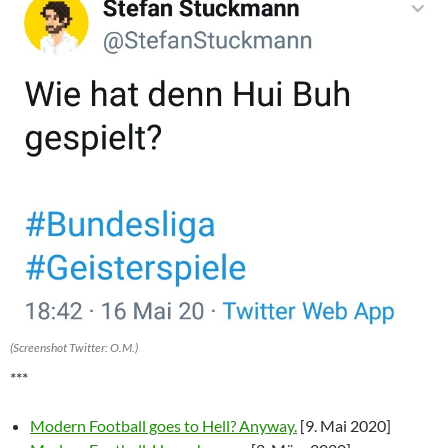
(Screenshot Twitter: O.M.)
***
Modern Football goes to Hell? Anyway.
[9. Mai 2020]