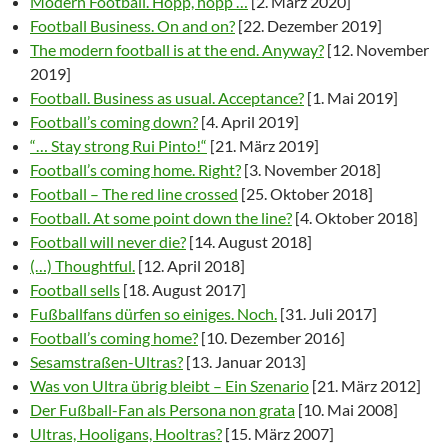
Modern Football. Hopp, hopp …
[2. März 2020]
Football Business. On and on?
[22. Dezember 2019]
The modern football is at the end. Anyway?
[12. November
2019]
Football. Business as usual. Acceptance?
[1. Mai 2019]
Football’s coming down?
[4. April 2019]
“… Stay strong Rui Pinto!“
[21. März 2019]
Football’s coming home. Right?
[3. November 2018]
Football – The red line crossed
[25. Oktober 2018]
Football. At some point down the line?
[4. Oktober 2018]
Football will never die?
[14. August 2018]
(…) Thoughtful.
[12. April 2018]
Football sells
[18. August 2017]
Fußballfans dürfen so einiges. Noch.
[31. Juli 2017]
Football’s coming home?
[10. Dezember 2016]
Sesamstraßen-Ultras?
[13. Januar 2013]
Was von Ultra übrig bleibt – Ein Szenario
[21. März 2012]
Der Fußball-Fan als Persona non grata
[10. Mai 2008]
Ultras, Hooligans, Hooltras?
[15. März 2007]