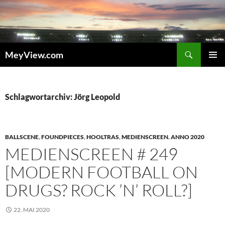
Zum
Inhalt
springen
Suchen
MeyView.com
PRIMÄR
MENÜ
Schlagwortarchiv: Jörg Leopold
BALLSCENE
,
FOUNDPIECES
,
HOOLTRAS
,
MEDIENSCREEN
,
ANNO 2020
MEDIENSCREEN # 249
[MODERN FOOTBALL ON
DRUGS? ROCK ’N’ ROLL?]
22. MAI 2020