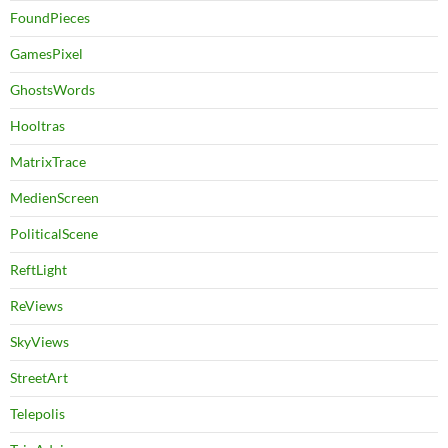
FoundPieces
GamesPixel
GhostsWords
Hooltras
MatrixTrace
MedienScreen
PoliticalScene
ReftLight
ReViews
SkyViews
StreetArt
Telepolis