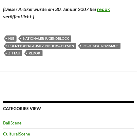
[Dieser Artikel wurde am 30. Januar 2007 bei
redok
veröffentlicht.
]
NJB
NATIONALER JUGENDBLOCK
POLIZEI OBERLAUSITZ-NIEDERSCHLESIEN
RECHTSEXTREMISMUS
ZITTAU
REDOK
CATEGORIES VIEW
BallScene
CulturalScene