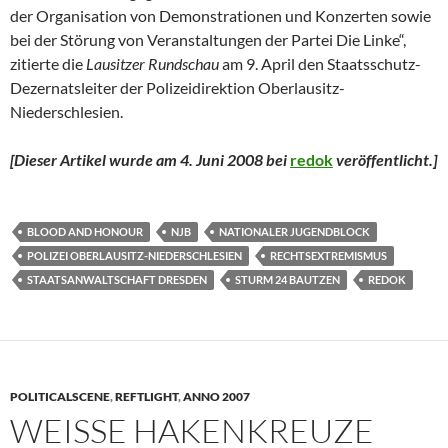
der Organisation von Demonstrationen und Konzerten sowie
bei der Störung von Veranstaltungen der Partei Die Linke“,
zitierte die
Lausitzer Rundschau
am 9. April den Staatsschutz-
Dezernatsleiter der Polizeidirektion Oberlausitz-
Niederschlesien.
[Dieser Artikel wurde am 4. Juni 2008 bei
redok
veröffentlicht.
]
BLOOD AND HONOUR
NJB
NATIONALER JUGENDBLOCK
POLIZEI OBERLAUSITZ-NIEDERSCHLESIEN
RECHTSEXTREMISMUS
STAATSANWALTSCHAFT DRESDEN
STURM 24 BAUTZEN
REDOK
POLITICALSCENE
,
REFTLIGHT
,
ANNO 2007
WEISSE HAKENKREUZE A