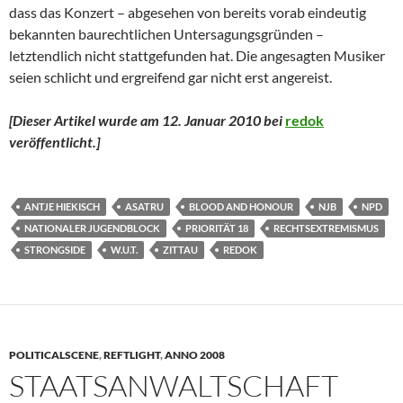
dass das Konzert – abgesehen von bereits vorab eindeutig
bekannten baurechtlichen Untersagungsgründen –
letztendlich nicht stattgefunden hat. Die angesagten Musiker
seien schlicht und ergreifend gar nicht erst angereist.
[Dieser Artikel wurde am 12. Januar 2010 bei
redok
veröffentlicht.
]
ANTJE HIEKISCH
ASATRU
BLOOD AND HONOUR
NJB
NPD
NATIONALER JUGENDBLOCK
PRIORITÄT 18
RECHTSEXTREMISMUS
STRONGSIDE
W.U.T.
ZITTAU
REDOK
POLITICALSCENE
,
REFTLIGHT
,
ANNO 2008
STAATSANWALTSCHAFT