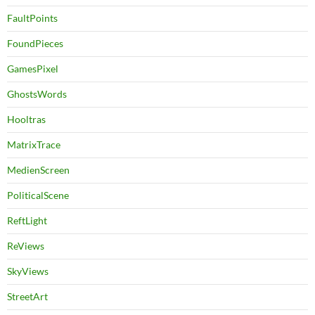
FaultPoints
FoundPieces
GamesPixel
GhostsWords
Hooltras
MatrixTrace
MedienScreen
PoliticalScene
ReftLight
ReViews
SkyViews
StreetArt