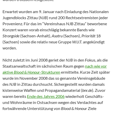
Erwartet wurden am 9. Januar nach Einladung des Nationalen
Jugendblocks Zittau (
NJB
) rund 200 Rechtsextremisten jeder
Provenienz. Für das im “Vereinshaus NJB Zittau“ beworbene
Konzert waren vorab einschlägig bekannte Bands wie
Strongside
(Sachsen-Anhalt),
Asatru
(Sachsen),
Priorität
18
(Sachsen) sowie die relativ neue Gruppe
W.U.T.
angekündigt
worden.
Nicht zuletzt im Juni 2008 geriet der
NJB
in den Fokus, als die
Staatsanwaltschaft im sächsischen Raum gegen
nach wie vor
aktive
Blood & Honour
-Strukturen
ermittelte. Kurze Zeit später
wurde im November 2008 das so genannte Vereinsgebäude
des
NJB
in Zittau durchsucht. Sichergestellt wurden damals
kistenweise Waffen und Propagandamaterial (
bnr.de
). Zuvor
waren bereits
Ende des Jahres 2006
wiederholt Geschäfts-
und Wohnräume in Ostsachsen wegen des Verdachtes auf
fortwährende Unterstützung von
Blood & Honour
Ziele