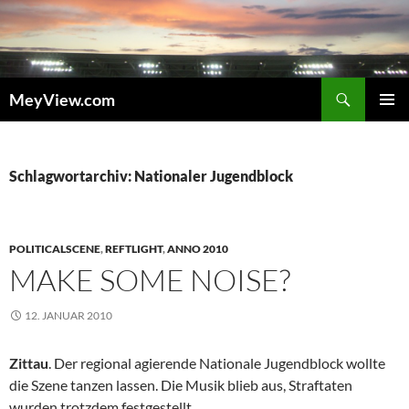
Zum
Inhalt
springen
Suchen
MeyView.com
PRIMÄR
MENÜ
Schlagwortarchiv: Nationaler Jugendblock
POLITICALSCENE
,
REFTLIGHT
,
ANNO 2010
MAKE SOME NOISE?
12. JANUAR 2010
Zittau
. Der regional agierende Nationale Jugendblock wollte
die Szene tanzen lassen. Die Musik blieb aus, Straftaten
wurden trotzdem festgestellt.