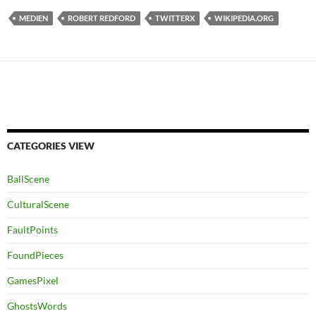
MEDIEN
ROBERT REDFORD
TWITTERX
WIKIPEDIA.ORG
CATEGORIES VIEW
BallScene
CulturalScene
FaultPoints
FoundPieces
GamesPixel
GhostsWords