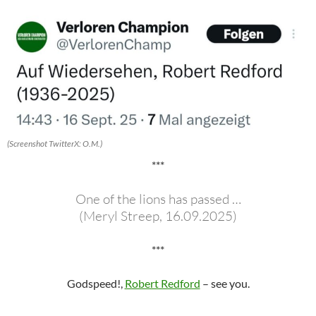
(Screenshot TwitterX: O.M.)
***
One of the lions has passed …
(Meryl Streep, 16.09.2025)
***
Godspeed!,
Robert Redford
– see you.