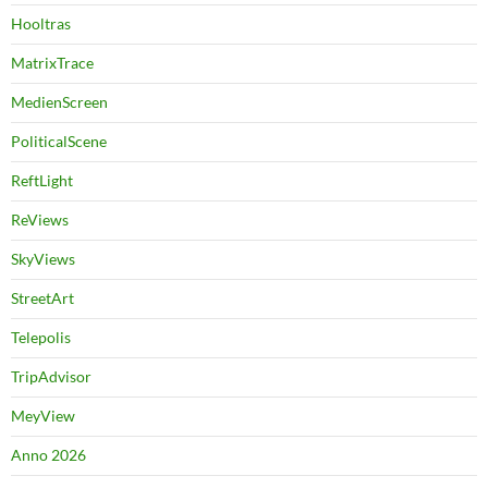
Hooltras
MatrixTrace
MedienScreen
PoliticalScene
ReftLight
ReViews
SkyViews
StreetArt
Telepolis
TripAdvisor
MeyView
Anno 2026