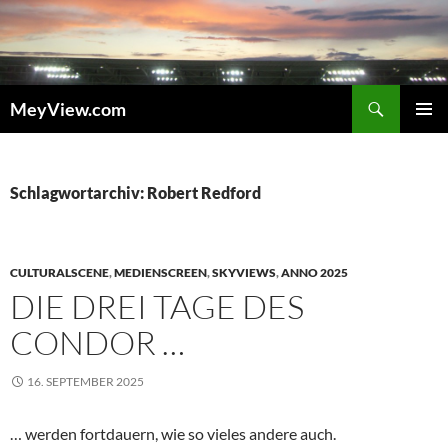
Zum
Inhalt
springen
Suchen
MeyView.com
PRIMÄR
MENÜ
Schlagwortarchiv: Robert Redford
CULTURALSCENE
,
MEDIENSCREEN
,
SKYVIEWS
,
ANNO 2025
DIE DREI TAGE DES
CONDOR …
16. SEPTEMBER 2025
… werden fortdauern, wie so vieles andere auch.