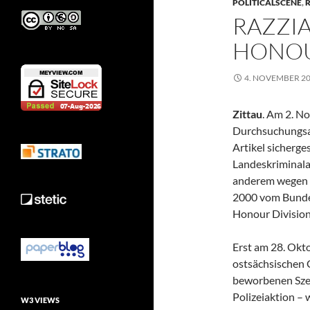
POLITICALSCENE
,
R
RAZZI
HONOU
4. NOVEMBER 2
Zittau
. Am 2. N
Durchsuchungsak
Artikel sicherge
Landeskriminala
anderem wegen 
2000 vom Bunde
Honour Division
Erst am 28. Okt
ostsächsischen G
beworbenen Szen
Polizeiaktion – 
W3 VIEWS