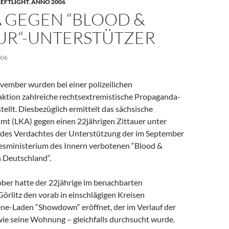
EFTLIGHT
,
ANNO 2006
A GEGEN “BLOOD &
R“-UNTERSTÜTZER
006
ovember wurden bei einer polizeilichen
tion zahlreiche rechtsextremistische Propaganda-
stellt. Diesbezüglich ermittelt das sächsische
mt (LKA) gegen einen 22jährigen Zittauer unter
des Verdachtes der Unterstützung der im September
sministerium des Innern verbotenen “Blood &
 Deutschland“.
ober hatte der 22jährige im benachbarten
örlitz den vorab in einschlägigen Kreisen
e-Laden “Showdown“ eröffnet, der im Verlauf der
wie seine Wohnung – gleichfalls durchsucht wurde.