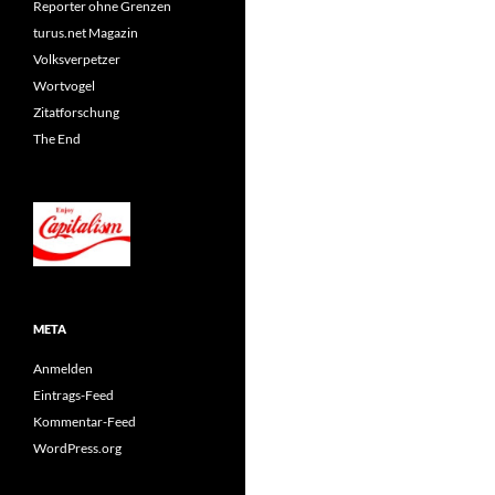
Reporter ohne Grenzen
turus.net Magazin
Volksverpetzer
Wortvogel
Zitatforschung
The End
META
Anmelden
Eintrags-Feed
Kommentar-Feed
WordPress.org