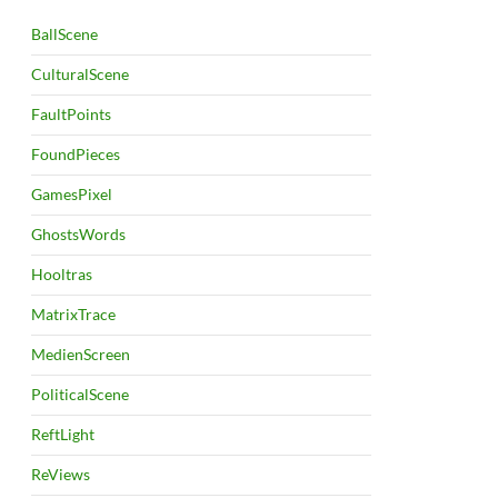
BallScene
CulturalScene
FaultPoints
FoundPieces
GamesPixel
GhostsWords
Hooltras
MatrixTrace
MedienScreen
PoliticalScene
ReftLight
ReViews