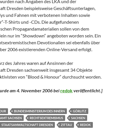
wurden nach Angaben des LKA und der
aft Dresden beispielsweise Geschäftsunterlagen,
ys und Fahnen mit verbotenen Inhalten sowie
“-T-Shirts und -CDs. Die aufgefundenen
ischen Propagandamaterialien sollen von dem
allein nur im “Showdown“ angeboten worden sein. Ein
htsextremistischen Devotionalien sei ebenfalls über
ober 2006 existierenden Online-Versand erfolgt.
ärz des Jahres waren auf Ansinnen der
aft Dresden sachsenweit insgesamt 34 Objekte
tivisten von “Blood & Honour“ durchsucht worden.
 wurde am 4. November 2006 bei
redok
veröffentlicht.
]
OUR
BUNDESMINISTERIUM DES INNERN
GÖRLITZ
LAMT SACHSEN
RECHTSEXTREMISMUS
SACHSEN
STAATSANWALTSCHAFT DRESDEN
ZITTAU
REDOK