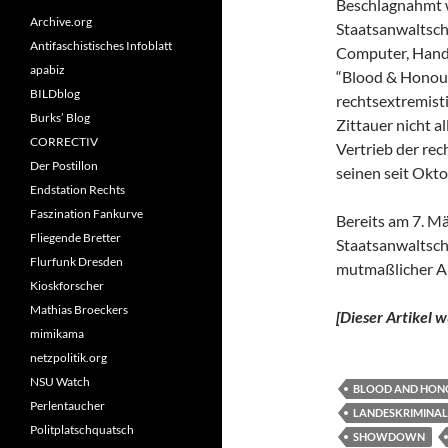
Beschlagnahmt 
Archive.org
Staatsanwaltsch
Antifaschistisches Infoblatt
Computer, Hand
apabiz
“Blood & Honour
BILDblog
rechtsextremist
Burks’ Blog
Zittauer nicht 
CORRECTIV
Vertrieb der rec
Der Postillon
seinen seit Okt
Endstation Rechts
Faszination Fankurve
Bereits am 7. M
Fliegende Bretter
Staatsanwaltsch
Flurfunk Dresden
mutmaßlicher Ak
Kioskforscher
Mathias Broeckers
[Dieser Artikel
mimikama
netzpolitik.org
NSU Watch
BLOOD AND HON
Perlentaucher
LANDESKRIMINA
Politplatschquatsch
SHOWDOWN