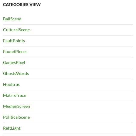
CATEGORIES VIEW
BallScene
CulturalScene
FaultPoints
FoundPieces
GamesPixel
GhostsWords
Hooltras
MatrixTrace
MedienScreen
PoliticalScene
ReftLight